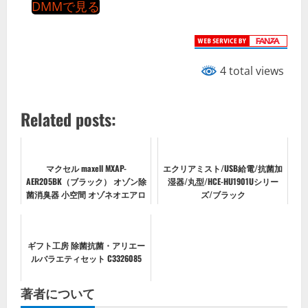
DMMで見る
4 total views
Related posts:
マクセル maxell MXAP-
エクリアミスト/USB給電/抗菌加
AER205BK（ブラック） オゾン除
湿器/丸型/HCE-HU1901Uシリー
菌消臭器 小空間 オゾネオエアロ
ズ/ブラック
ミュー 適用〜8畳
ギフト工房 除菌抗菌・アリエー
ルバラエティセット C3326085
著者について