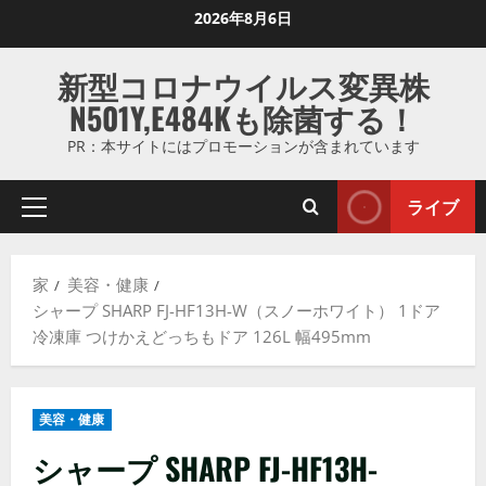
コ
2026年8月6日
ン
テ
新型コロナウイルス変異株
ン
N501Y,E484Kも除菌する！
ツ
に
PR：本サイトにはプロモーションが含まれています
ス
キ
ライブ
プ
ッ
ラ
プ
イ
し
家
美容・健康
マ
ま
シャープ SHARP FJ-HF13H-W（スノーホワイト） 1ドア
リ
す
冷凍庫 つけかえどっちもドア 126L 幅495mm
メ
ニ
ュ
美容・健康
ー
シャープ SHARP FJ-HF13H-