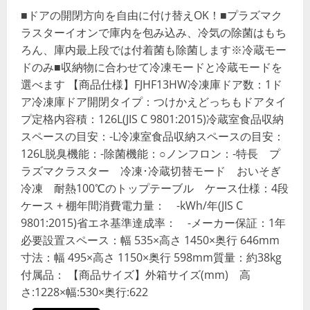
■ドアの開閉方向を自由に付け替えOK！■プラズマク
ラスターイオンで庫内を包み込み、冷気の除菌はもち
ろん、庫内最上段では付着菌も除菌します※冷蔵モー
ドのみ■収納物に合わせて冷凍モードと冷蔵モードを
選べます 【商品仕様】FJHF13HW冷凍庫ドア数：1ド
ア冷凍庫ドア開閉タイプ：つけかえどっちもドアタイ
プ定格内容積：126L(JIS C 9801:2015)冷蔵室食品収納
スペースの目安：-L冷凍室食品収納スペースの目安：
126L脱臭機能：-除菌機能：○ノンフロン：-特長 プ
ラズマクラスター 冷凍･冷蔵切替モード おいそぎ
冷凍 耐熱100℃のトップテーブル ケース仕様：4段
ケース + 棚年間消費電力量： -kWh/年(JIS C
9801:2015)省エネ基準達成率： -メーカー保証：1年
必要設置スペース：幅 535×高さ 1450×奥行 646mm
寸法：幅 495×高さ 1150×奥行 598mm質量：約38kg
付属品： 【商品サイズ】外箱サイズ(mm) 高
さ:1228×幅:530×奥行:622