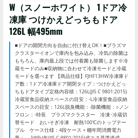
W（スノーホワイト） 1ドア冷
凍庫 つけかえどっちもドア
126L 幅495mm
■ドアの開閉方向を自由に付け替えOK！■プラズマ
クラスターイオンで庫内を包み込み、冷気の除菌は
もちろん、庫内最上段では付着菌も除菌します※冷
蔵モードのみ■収納物に合わせて冷凍モードと冷蔵
モードを選べます 【商品仕様】FJHF13HW冷凍庫ド
ア数：1ドア冷凍庫ドア開閉タイプ：つけかえどっ
ちもドアタイプ定格内容積：126L(JIS C 9801:2015)
冷蔵室食品収納スペースの目安：-L冷凍室食品収納
スペースの目安：126L脱臭機能：-除菌機能：○ノン
フロン：-特長 プラズマクラスター 冷凍･冷蔵切
替モード おいそぎ冷凍 耐熱100℃のトップテー
ブル ケース仕様：4段ケース + 棚年間消費電力
量： -kWh/年(JIS C 9801:2015)省エネ基準達成