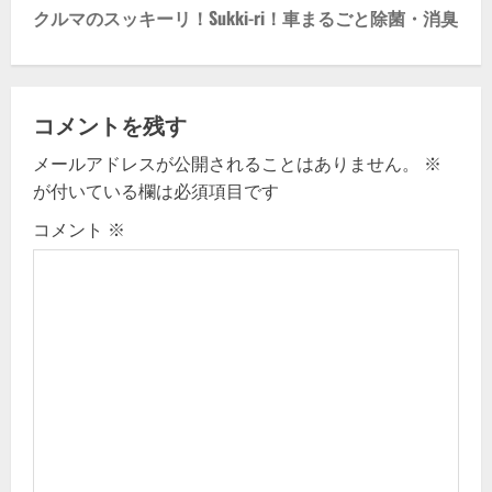
s
クルマのスッキーリ！Sukki-ri！車まるごと除菌・消臭
t
n
コメントを残す
a
メールアドレスが公開されることはありません。
※
v
が付いている欄は必須項目です
i
コメント
※
g
a
t
i
o