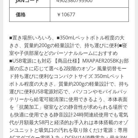
JANコード
4902580795900
価格
￥10677
■置き場所いろいろ、■350mLペットボトル程度の大
きさ、質量約200gの軽量設計で、持ち運びに便利■寝
室や子供部屋などのパーソナルルームにおすすめ
■USB電源にも対応 【商品仕様】MXAPAER205BKお部
屋の広さに応じて選べる2段階のオゾン 風量切替モー
ド持ち運びに便利なコンパクトサイズ 350mLペット
ボトル程度の大きさ、質量約200gの軽量設計で、持ち
運びに便利USB電源対応で、パソコンやモバイルバッ
テリーから給電可能清潔に使用できるよう、本体表面
を「抗菌加工」寝室などの静音性が求められる場所で
も快適に使用できる静音設計24時間連続使用でも電気
代が月額最大58円と経済的お手入れは本体搭載のオゾ
ンユニットと吸気口の汚れを取り除くだけ電源：専用
ACアダプター電源入力：DC5V/1A消費電力：最大3W