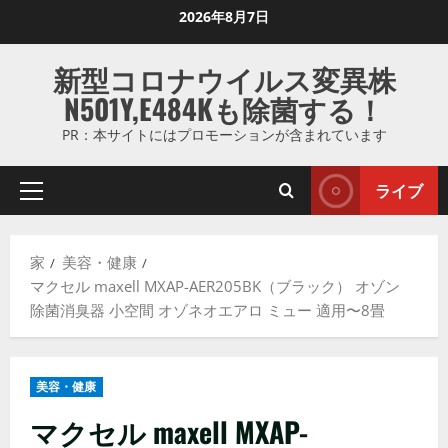
コ
2026年8月7日
ン
テ
新型コロナウイルス変異株
ン
N501Y,E484Kも除菌する！
ツ
に
PR：本サイトにはプロモーションが含まれています
ス
キ
ライブ
プ
ッ
ラ
プ
イ
し
家
美容・健康
マ
ま
マクセル maxell MXAP-AER205BK（ブラック） オゾン
リ
す
除菌消臭器 小空間 オゾネオエアロ ミュー 適用〜8畳
メ
ニ
ュ
美容・健康
ー
マクセル maxell MXAP-