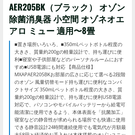
AER205BK（ブラック） オゾン
除菌消臭器 小空間 オゾネオエ
アロ ミュー 適用〜8畳
■置き場所いろいろ、■350mLペットボトル程度の
大きさ、質量約200gの軽量設計で、持ち運びに便
利■寝室や子供部屋などのパーソナルルームにおす
すめ■USB電源にも対応 【商品仕様】
MXAPAER205BKお部屋の広さに応じて選べる2段階
のオゾン 風量切替モード持ち運びに便利なコンパ
クトサイズ 350mLペットボトル程度の大きさ、質
量約200gの軽量設計で、持ち運びに便利USB電源
対応で、パソコンやモバイルバッテリーから給電可
能清潔に使用できるよう、本体表面を「抗菌加工」
寝室などの静音性が求められる場所でも快適に使用
できる静音設計24時間連続使用でも電気代が月額最
大58円と経済的お手入れは本体搭載のオゾンユニッ