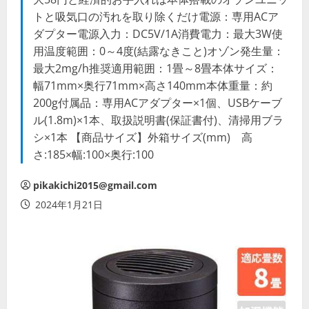
トと吸気口の汚れを取り除くだけ電源：専用ACア
ダプター電源入力：DC5V/1A消費電力：最大3W使
用温度範囲：0～4度(結露なきこと)オゾン発生量：
最大2mg/h推奨適用範囲：1畳～8畳本体サイズ：
幅71mm×奥行71mm×高さ140mm本体重量：約
200g付属品：専用ACアダプター×1個、USBケーブ
ル(1.8m)×1本、取扱説明書(保証書付)、清掃用ブラ
シ×1本 【商品サイズ】外箱サイズ(mm) 高
さ:185×幅:100×奥行:100
pikakichi2015@gmail.com
2024年1月21日