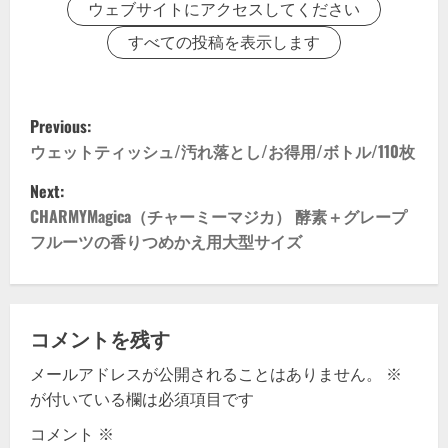
ウェブサイトにアクセスしてください
すべての投稿を表示します
P
Previous:
o
ウェットティッシュ/汚れ落とし/お得用/ボトル/110枚
Next:
s
CHARMYMagica（チャーミーマジカ） 酵素＋グレープ
t
フルーツの香りつめかえ用大型サイズ
n
a
コメントを残す
v
メールアドレスが公開されることはありません。
※
が付いている欄は必須項目です
i
コメント
※