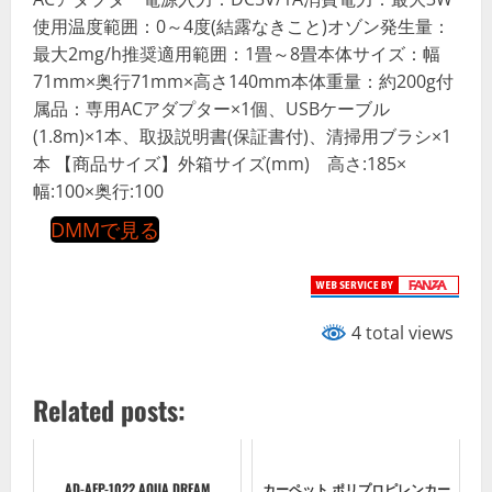
使用温度範囲：0～4度(結露なきこと)オゾン発生量：
最大2mg/h推奨適用範囲：1畳～8畳本体サイズ：幅
71mm×奥行71mm×高さ140mm本体重量：約200g付
属品：専用ACアダプター×1個、USBケーブル
(1.8m)×1本、取扱説明書(保証書付)、清掃用ブラシ×1
本 【商品サイズ】外箱サイズ(mm) 高さ:185×
幅:100×奥行:100
DMMで見る
4 total views
Related posts:
AD-AFP-1022 AQUA DREAM
カーペット ポリプロピレンカー