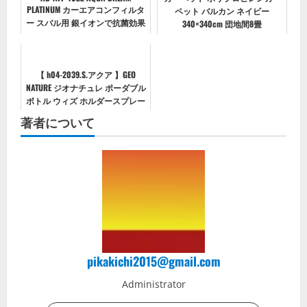
PLATINUM カーエアコンフィルタ
ペット バルカン ネイビー
ー スバル用 銀イオンで抗菌効果
340×340cm 団地間8畳
除塵 脱臭 風量効果
【 h04-2039.S.アクア 】GEO
NATURE ジオナチュレ ポーダブル
ボトル ウィズ ホルダースプレー
ボトル ホルダー 携帯 通販 ジオ
著者について
ナチュレ ポータブルボトル GEO
NATURE...
pikakichi2015@gmail.com
Administrator