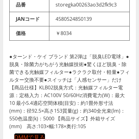
品番
storegka00263ao3d2fk9c3
JANコード
4580524850139
価格
￥8034
●ターンド・ケイ ブランド 第2弾は「脱臭LED電球」●
脱臭・除菌力がちがう光触媒技術●驚くほど脱臭・除
菌できる光触媒フィルター●ラクラク取付・軽量●フィ
ルター交換不要●スイッチは「人感センサー」だけ
【商品仕様】KLB02脱臭方式：光触媒フィルター電
源：定格入力：AC100V 50/60Hz消費電力(W)：最大
10 最小5.4適応空間体積(目安)：約1畳外形寸法
(mm)：径92.5×高さ153質量(g)：約340全光束(lm)：
550色温度(k)：5000 【商品サイズ】外箱サイズ
(mm) 高さ:103×幅:178×奥行:105
DMMで見る