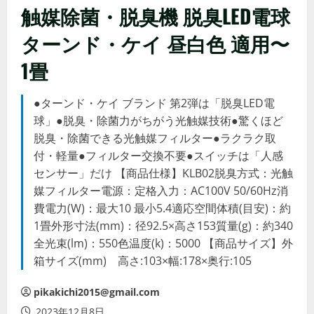
触媒除菌・脱臭機 脱臭LED電球
ターンド・ケイ 昼白色 適用〜
1畳
●ターンド・ケイ ブランド 第2弾は「脱臭LED電
球」●脱臭・除菌力がちがう光触媒技術●驚くほど
脱臭・除菌できる光触媒フィルター●ラクラク取
付・軽量●フィルター交換不要●スイッチは「人感
センサー」だけ 【商品仕様】KLB02脱臭方式：光触
媒フィルター電源：定格入力：AC100V 50/60Hz消
費電力(W)：最大10 最小5.4適応空間体積(目安)：約
1畳外形寸法(mm)：径92.5×高さ153質量(g)：約340
全光束(lm)：550色温度(k)：5000 【商品サイズ】外
箱サイズ(mm) 高さ:103×幅:178×奥行:105
pikakichi2015@gmail.com
2023年12月8日