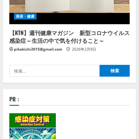
美容・健康
【KTN】週刊健康マガジン 新型コロナウイルス
感染症～生活の中で気を付けること～
pikakichi2015@gmail.com
2026年2月8日
検
索:
PR :