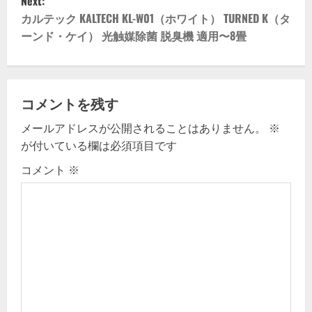
Next:
t
カルテック KALTECH KL-W01（ホワイト） TURNED K（タ
ーンド・ケイ） 光触媒除菌 脱臭機 適用〜8畳
n
a
v
コメントを残す
メールアドレスが公開されることはありません。
※
i
が付いている欄は必須項目です
g
コメント
※
a
t
i
o