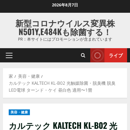
コ
2026年8月7日
ン
テ
新型コロナウイルス変異株
ン
N501Y,E484Kも除菌する！
ツ
に
PR：本サイトにはプロモーションが含まれています
ス
キ
ライブ
プ
ッ
ラ
プ
イ
し
家
美容・健康
マ
ま
カルテック KALTECH KL-B02 光触媒除菌・脱臭機 脱臭
リ
す
LED電球 ターンド・ケイ 昼白色 適用〜1畳
メ
ニ
ュ
美容・健康
ー
カルテック KALTECH KL-B02 光