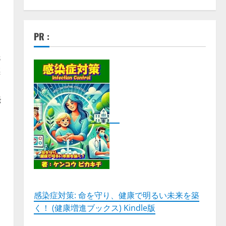
PR :
、
洗
感
発
。
感染症対策: 命を守り、健康で明るい未来を築
く！ (健康増進ブックス) Kindle版