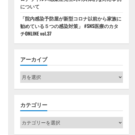
について
「院内感染予防屋が新型コロナ以前から家族に
勧めている５つの感染対策」 #SNS医療のカタ
チONLINE vol.37
アーカイブ
ア
ー
カ
イ
カテゴリー
ブ
カ
テ