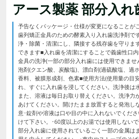
アース製薬 部分入れ
予告なくパッケージ・仕様が変更になることが
歯列矯正金具のための酵素入り入れ歯洗浄剤で
浄・除菌・清潔にし、隣接する残存歯を守りま
できます■入れ歯を清潔にすることで義歯性口内
金具の洗浄(一部の部分入れ歯には使用できません
泡剤(クエン酸、炭酸塩)、漂白剤(過硫酸塩、過
香料、被膜形成剤、色素■使用方法(使用量の目安
れ、すぐに入れ歯を浸してください。洗浄後は水
また、溶液は毎日お取り替えください。洗浄力
あけてください。開けたまま放置すると発泡しな
意･錠剤や溶液は口や目の中に入れないでくだ
けて下さい。･60度以上のお湯では使用しない
部分入れ歯に使用されているごく一部の金属は