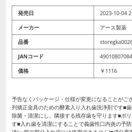
発売日
2023-10-04 2
メーカー
アース製薬
品番
storegka002
JANコード
4901080708
価格
￥1116
予告なくパッケージ・仕様が変更になることがご
列矯正金具のための酵素入り入れ歯洗浄剤です■
除菌・清潔にし、隣接する残存歯を守ります■ポ
す■入れ歯を清潔にすることで義歯性口内炎の予防
浄(一部の部分入れ歯には使用できません)■成分界