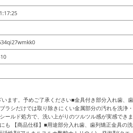
1:17:25
634qi27wmkk0
410
ざいます。予めご了承ください■金具付き部分入れ歯、
歯ブラシだけでは取り除きにくい金属部分の汚れを洗浄
リシールド処方で、洗い上がりのツルツル感が実感でき
にも 【商品仕様】■用途部分入れ歯、歯列矯正金具の洗
面活性剤(アルキルスルホ酢酸ナトリウム)、発泡剤(クエ