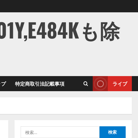
,E484Kも除
ップ
特定商取引法記載事項
ライブ
検
索: