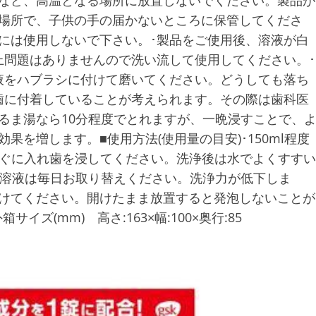
ばなど、高温となる場所に放置しないでください。製品が
い場所で、子供の手の届かないところに保管してくださ
には使用しないで下さい。･製品をご使用後、溶液が白
上問題はありませんので洗い流して使用してください。･
液をハブラシに付けて磨いてください。どうしても落ち
歯に付着していることが考えられます。その際は歯科医
るま湯なら10分程度でとれますが、一晩浸すことで、
果を増します。■使用方法(使用量の目安)･150ml程度
すぐに入れ歯を浸してください。洗浄後は水でよくすすい
、溶液は毎日お取り替えください。洗浄力が低下しま
あけてください。開けたまま放置すると発泡しないことが
ズ(mm) 高さ:163×幅:100×奥行:85