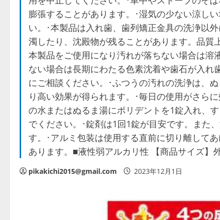
用を中止してください。･車中やストーブのそ
膨張することがあります。･湿気の少ない涼し
い。･本製品は入れ歯、歯列矯正金具の洗浄以外
濁したり、沈殿物が残ることがあります。品質
本製品をご使用になり汚れが落ちない場合は溶
ない場合は長期にわたる色素沈着や歯石が入れ
にご相談ください。･ふつうの汚れの洗浄は、ぬ
り高い効果が得られます。･毎日の使用がさらに効
の水またはぬるま湯にポリデントを1錠入れ、
でください。･錠剤は1回1錠が目安です。また
す。･アルミ包装は使用する直前に切り離して
あります。■液性弱アルカリ性 【商品サイズ】外箱サイ
pikakichi2015@gmail.com
2023年12月1日