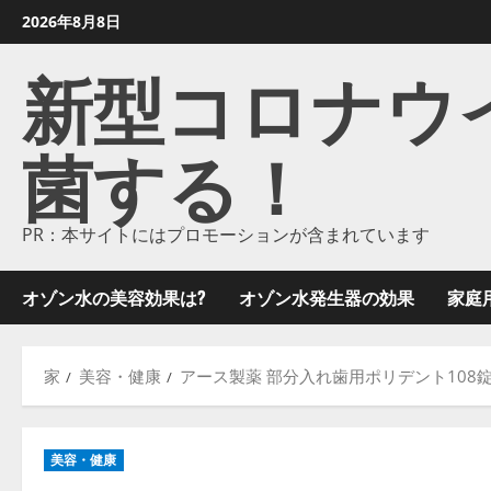
コ
2026年8月8日
ン
新型コロナウイル
テ
ン
ツ
菌する！
に
ス
キ
ッ
PR：本サイトにはプロモーションが含まれています
プ
し
オゾン水の美容効果は?
オゾン水発生器の効果
家庭
ま
す
家
美容・健康
アース製薬 部分入れ歯用ポリデント108
美容・健康