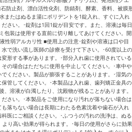
、歯石防止剤、漂白活性化剤、防錆剤、酵素、香料、被膜
度の水またはぬるま湯にポリデントを1錠入れ、すぐに入れ
ださい。･錠剤は1回1錠が目安です。また、溶液は毎
ルミ包装は使用する直前に切り離してあけてください。開
液性弱アルカリ性 ■使用上の注意･錠剤や溶液は口や目
水で洗い流し医師の診療を受けて下さい。･60度以上
は変形する事があります。･部分入れ歯に使用されている
。その場合はただちに使用を中止してください。･車中や
いでください。製品が膨張することがあります。･湿気の
に保管してください。･本製品は入れ歯、歯列矯正金具の
用後、溶液が白濁したり、沈殿物が残ることがあります。
ください。･本製品をご使用になり汚れが落ちない場合は
ても落ちない場合は長期にわたる色素沈着や歯石が入れ
歯科医にご相談ください。･ふつうの汚れの洗浄は、ぬる
、より高い効果が得られます。･毎日の使用がさらに効
程度の水またはぬるま湯にポリデントを1錠入れ、すぐに入