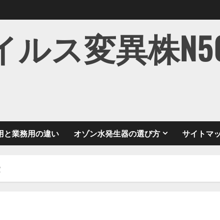
ス変異株N501Y
用と業務用の違い
オゾン水発生器の選び方
サイトマ
錠