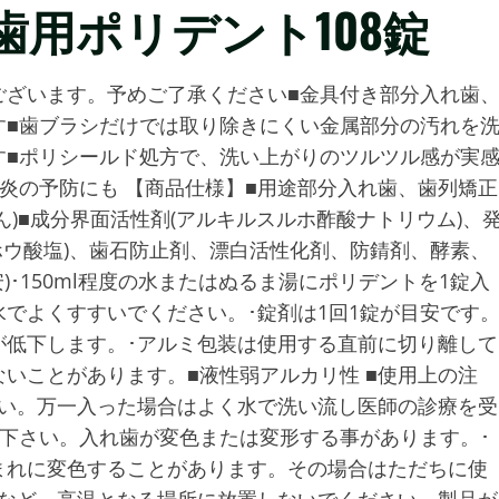
歯用ポリデント108錠
ございます。予めご了承ください■金具付き部分入れ歯
す■歯ブラシだけでは取り除きにくい金属部分の汚れを
す■ポリシールド処方で、洗い上がりのツルツル感が実
炎の予防にも 【商品仕様】■用途部分入れ歯、歯列矯正
)■成分界面活性剤(アルキルスルホ酢酸ナトリウム)、
ホウ酸塩)、歯石防止剤、漂白活性化剤、防錆剤、酵素、
)･150ml程度の水またはぬるま湯にポリデントを1錠入
でよくすすいでください。･錠剤は1回1錠が目安です
が低下します。･アルミ包装は使用する直前に切り離して
いことがあります。■液性弱アルカリ性 ■使用上の注
さい。万一入った場合はよく水で洗い流し医師の診療を受
で下さい。入れ歯が変色または変形する事があります。･
まれに変色することがあります。その場合はただちに使