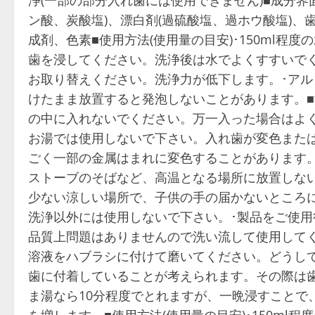
ン酸、炭酸塩)、漂白剤(過硫酸塩、過ホウ酸塩)
成剤、色素■使用方法(使用量の目安)･150ml程
歯を浸してください。洗浄後は水でよくすすいでく
お取り替えください。洗浄力が低下します。･ア
けたまま放置すると発泡しないことがあります。■
の中に入れないでください。万一入った場合はよく
お湯では使用しないで下さい。入れ歯が変色また
ごく一部の金属はまれに変色することがあります
ストーブのそばなど、高温となる場所に放置しな
少ない涼しい場所で、子供の手の届かないところ
洗浄以外には使用しないで下さい。･製品をご使
品質上問題はありませんので洗い流して使用して
溶液をハブラシに付けて磨いてください。どうし
歯に付着していることが考えられます。その際は
ま湯なら10分程度でとれますが、一晩浸すことで
を増します。■使用方法(使用量の目安)･150ml