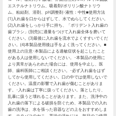
エステルナトリウム、吸着剤/ポリリン酸ナトリウ
ム、粘結剤、溶剤、pH調整剤･液性：中性■使用方法
(1)入れ歯を口からはずして、水でぬらしてください。
(2)入れ歯をしっかり手に持ち、「ポリデント入れ歯の
歯ブラシ」(別売)に適量をつけて入れ歯全体を磨いて
ください。(3)最後に入れ歯を流水でよくすすいでくだ
さい。(4)本製品使用後は手をよく洗ってください。■
使用上の注意･本製品による過敏症状を起こしたこと
がある人は使用しないでください。･本製品の使用に
より異常があらわれた場合には、使用を中止し、医
師、歯科医師にご相談ください。･必ず入れ歯をはず
してから使用してください。口の中では使用しないで
ください。温度の影響で入れ歯が傷むことがありま
す。･入れ歯は丁寧に扱ってください。落としたり、
乱暴に扱うと壊れることがあります。また、洗浄中の
入れ歯の落下による破損を防ぐため、本製品での入れ
歯の洗浄は、水を張った容器などの上をおすすめしま
す。※タバコのヤニ、茶渋の汚れには、毎日のご使用