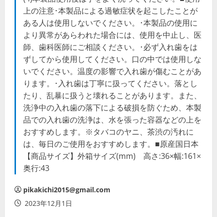
上の注意･本製品による過敏症状を起こしたことが
ある人は使用しないでください。･本製品の使用に
より異常があらわれた場合には、使用を中止し、医
師、歯科医師にご相談ください。･必ず入れ歯をは
ずしてから使用してください。口の中では使用しな
いでください。温度の影響で入れ歯が傷むことがあ
ります。･入れ歯は丁寧に扱ってください。落とし
たり、乱暴に扱うと壊れることがあります。また、
洗浄中の入れ歯の落下による破損を防ぐため、本製
品での入れ歯の洗浄は、水を張った容器などの上を
おすすめします。※タバコのヤニ、茶渋の汚れに
は、毎日のご使用をおすすめします。■原産国日本
【商品サイズ】外箱サイズ(mm) 高さ:36×幅:161×
奥行:43
pikakichi2015@gmail.com
2023年12月1日