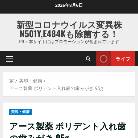
コ
2026年8月6日
ン
テ
新型コロナウイルス変異株
ン
N501Y,E484Kも除菌する！
ツ
に
PR：本サイトにはプロモーションが含まれています
ス
キ
ライブ
プ
ッ
ラ
プ
イ
し
家
美容・健康
マ
ま
アース製薬 ポリデント入れ歯の歯みがき 95g
リ
す
メ
ニ
美容・健康
ュ
ー
アース製薬 ポリデント入れ歯
の歯みがき 95g