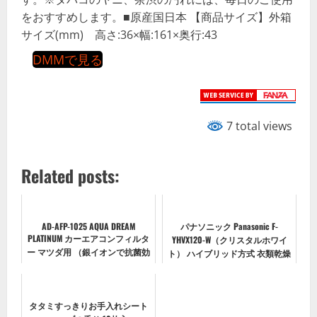
をおすすめします。■原産国日本 【商品サイズ】外箱
サイズ(mm) 高さ:36×幅:161×奥行:43
DMMで見る
7 total views
Related posts:
AD-AFP-1025 AQUA DREAM
パナソニック Panasonic F-
PLATINUM カーエアコンフィルタ
YHVX120-W（クリスタルホワイ
ー マツダ用 （銀イオンで抗菌効
ト） ハイブリッド方式 衣類乾燥
果） 除塵/脱臭/風量効果
除湿機 木造11畳/鉄筋23畳
タタミすっきりお手入れシート