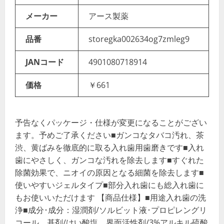
メーカー
アース製薬
品番
storegka002634og7zmleg9
JANコード
4901080718914
価格
￥661
予告なくパッケージ・仕様が変更になることがござい
ます。予めご了承ください■ガンコなタバコ汚れ、茶
渋、黄ばみを徹底的に取る入れ歯用歯磨きです■入れ
歯にやさしく、ガンコな汚れを除去します■すぐれた
除菌効果で、ニオイの原因となる細菌を除去します■
使いやすいジェルタイプ■部分入れ歯にも総入れ歯に
もお使いいただけます 【商品仕様】■用途入れ歯の洗
浄■成分･成分：湿潤剤/ソルビット液･プロピレングリ
コール、基剤/けい酸塩、界面活性剤/3%アルキル硫酸