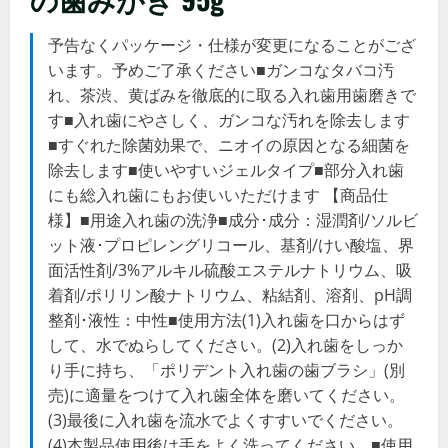
予告なくパッケージ・仕様が変更になることがござ
います。予めご了承ください■ガンコなタバコ汚
れ、茶渋、黄ばみを徹底的に取る入れ歯用歯磨きで
す■入れ歯にやさしく、ガンコな汚れを除去します
■すぐれた除菌効果で、ニオイの原因となる細菌を
除去します■使いやすいジェルタイプ■部分入れ歯
にも総入れ歯にもお使いいただけます 【商品仕
様】■用途入れ歯の洗浄■成分･成分：湿潤剤/ソルビ
ット液･プロピレングリコール、基剤/けい酸塩、界
面活性剤/3%アルキル硫酸エステルナトリウム、吸
着剤/ポリリン酸ナトリウム、粘結剤、溶剤、pH調
整剤･液性：中性■使用方法(1)入れ歯を口からはず
して、水でぬらしてください。(2)入れ歯をしっか
り手に持ち、「ポリデント入れ歯の歯ブラシ」(別
売)に適量をつけて入れ歯全体を磨いてください。
(3)最後に入れ歯を流水でよくすすいでください。
(4)本製品使用後は手をよく洗ってください。■使用