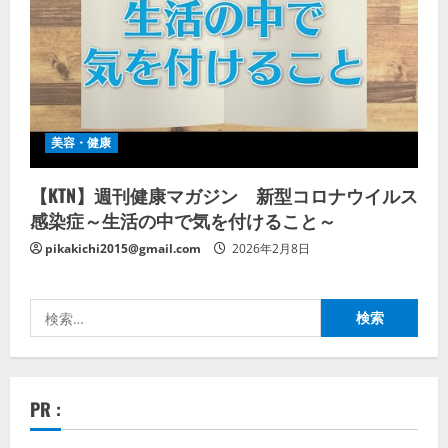
美容・健康
【KTN】週刊健康マガジン 新型コロナウイルス
感染症～生活の中で気を付けること～
pikakichi2015@gmail.com
2026年2月8日
検
索:
PR :