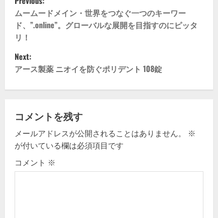
Previous:
o
ムームードメイン・世界をつなぐ一つのキーワー
ド、”.online”。グローバルな展開を目指すのにピッタ
s
リ！
t
Next:
アース製薬 ニオイを防ぐポリデント 108錠
n
a
v
コメントを残す
メールアドレスが公開されることはありません。
※
i
が付いている欄は必須項目です
g
コメント
※
a
t