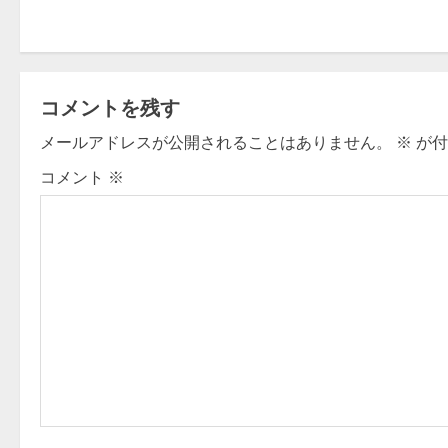
s
t
コメントを残す
n
メールアドレスが公開されることはありません。
※
が付
a
コメント
※
v
i
g
a
t
i