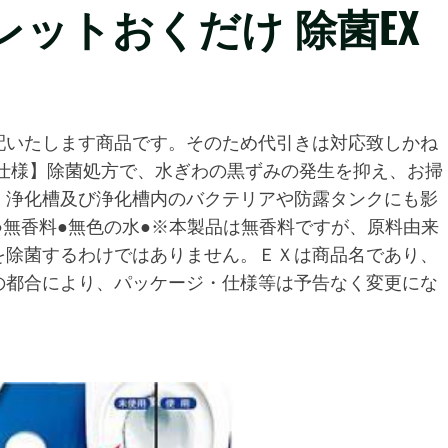
レットおくだけ 除菌EX
配いたします商品です。そのため代引きは対応致しかね
仕様】除菌処方で、水ぎわの黒ずみの発生を抑え、お掃
、浄化槽及び浄化槽内のバクテリアや防露タンクにも影
●無香料●無色の水●※本製品は無香料ですが、原料由来
を除菌するわけではありません。ＥＸは商品名であり、
の都合により、パッケージ・仕様等は予告なく変更にな