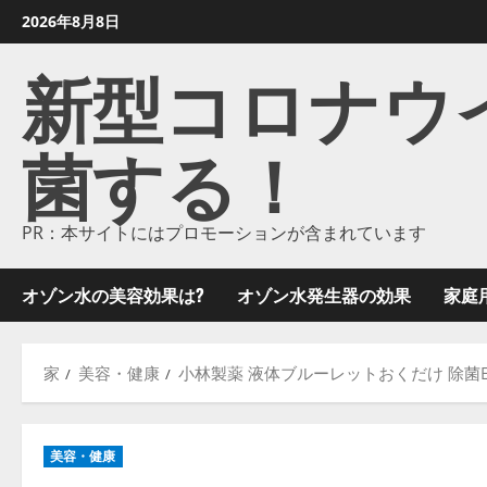
コ
2026年8月8日
ン
新型コロナウイル
テ
ン
ツ
菌する！
に
ス
キ
ッ
PR：本サイトにはプロモーションが含まれています
プ
し
オゾン水の美容効果は?
オゾン水発生器の効果
家庭
ま
す
家
美容・健康
小林製薬 液体ブルーレットおくだけ 除菌E
美容・健康