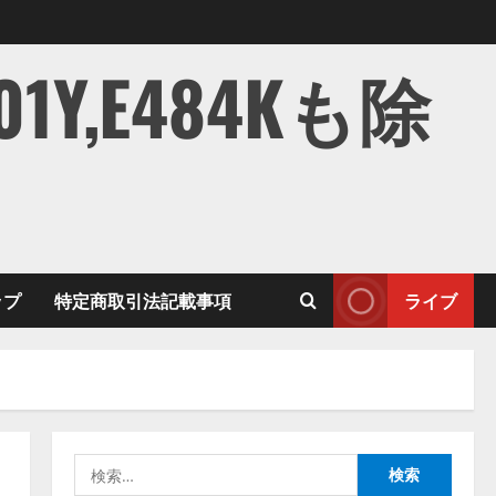
,E484Kも除
ップ
特定商取引法記載事項
ライブ
検
索: