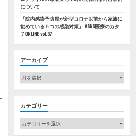
について
「院内感染予防屋が新型コロナ以前から家族に
勧めている５つの感染対策」 #SNS医療のカタ
チONLINE vol.37
アーカイブ
ア
ー
カ
イ
カテゴリー
ブ
s
カ
テ