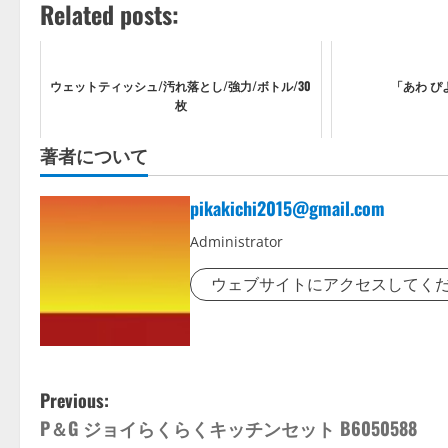
Related posts:
ウェットティッシュ/汚れ落とし/強力/ボトル/30
「あわ ぴ
枚
著者について
pikakichi2015@gmail.com
Administrator
ウェブサイトにアクセスしてく
P
Previous:
P＆G ジョイらくらくキッチンセット B6050588
o