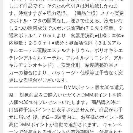
します商品です。そのため代引きは対応致しかねま
す。時短すすぎ＋強力洗浄。 【商品仕様】メチャ楽逆
さボトル・フタの開閉なし。逆さで使える。液モレな
し２つの除菌成分でスポンジ除菌約７０％※増量。※
通常ボトル１７０ｍＬより 食器用洗剤●仕様：本体●
内容量：２９０ｍｌ●成分：界面活性剤（３１％アル
キルエーテル硫酸エステルナトリウム、ポリオキシエ
チレンアルキルエーテル、アルキルグリコシド、アル
キルアミンオキシド）、安定化剤、粘度調整剤※メー
カーの都合により、パッケージ・仕様等は予告なく変
更になる場合がございます。
———————————- DMMポイント最大30％還元
祭！ 対象商品をご購入いただくとDMMポイントを購
入額の30％分プレゼントいたします。 商品購入時に
は獲得予定ポイントは表示されませんが、商品がお手
元に届いた後、約2～3週間内に、お客様のポイント残
高にDMMポイントが自動で追加されます。 キャンペ
ーンで付与されるポイントの有効期限は、付与された