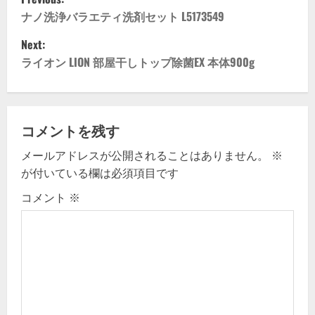
o
ナノ洗浄バラエティ洗剤セット L5173549
Next:
s
ライオン LION 部屋干しトップ除菌EX 本体900g
t
n
コメントを残す
a
メールアドレスが公開されることはありません。
※
v
が付いている欄は必須項目です
i
コメント
※
g
a
t