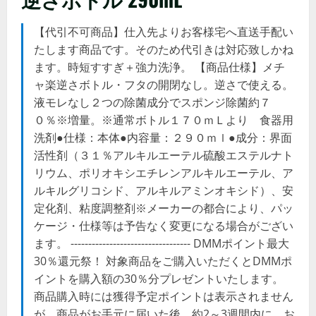
【代引不可商品】仕入先よりお客様宅へ直送手配い
たします商品です。そのため代引きは対応致しかね
ます。時短すすぎ＋強力洗浄。 【商品仕様】メチ
ャ楽逆さボトル・フタの開閉なし。逆さで使える。
液モレなし２つの除菌成分でスポンジ除菌約７
０％※増量。※通常ボトル１７０ｍＬより 食器用
洗剤●仕様：本体●内容量：２９０ｍｌ●成分：界面
活性剤（３１％アルキルエーテル硫酸エステルナト
リウム、ポリオキシエチレンアルキルエーテル、ア
ルキルグリコシド、アルキルアミンオキシド）、安
定化剤、粘度調整剤※メーカーの都合により、パッ
ケージ・仕様等は予告なく変更になる場合がござい
ます。 ---------------------------------- DMMポイント最大
30％還元祭！ 対象商品をご購入いただくとDMMポ
イントを購入額の30％分プレゼントいたします。
商品購入時には獲得予定ポイントは表示されません
が、商品がお手元に届いた後、約2～3週間内に、お