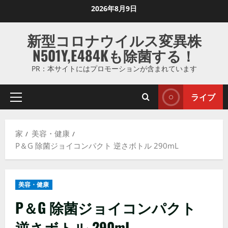
コ
2026年8月9日
ン
テ
新型コロナウイルス変異株
ン
N501Y,E484Kも除菌する！
ツ
に
PR：本サイトにはプロモーションが含まれています
ス
キ
ライブ
プ
ッ
ラ
プ
イ
し
家
美容・健康
マ
ま
P＆G 除菌ジョイコンパクト 逆さボトル 290mL
リ
す
メ
ニ
美容・健康
ュ
ー
P＆G 除菌ジョイコンパクト
逆さボトル 290mL