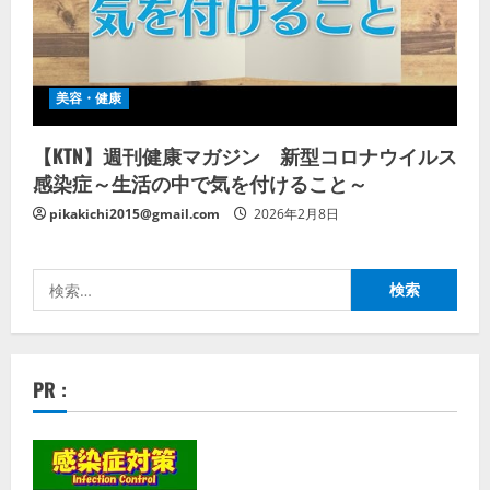
美容・健康
【KTN】週刊健康マガジン 新型コロナウイルス
感染症～生活の中で気を付けること～
pikakichi2015@gmail.com
2026年2月8日
検
索:
PR :