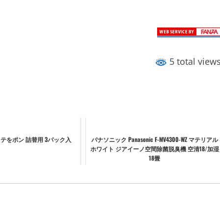
5 total view
テをポン 詰替用 3パック入
パナソニック Panasonic F-MV4300-WZ マテリアル
ホワイト ジアイーノ空間除菌脱臭機 空清18/加湿
18畳