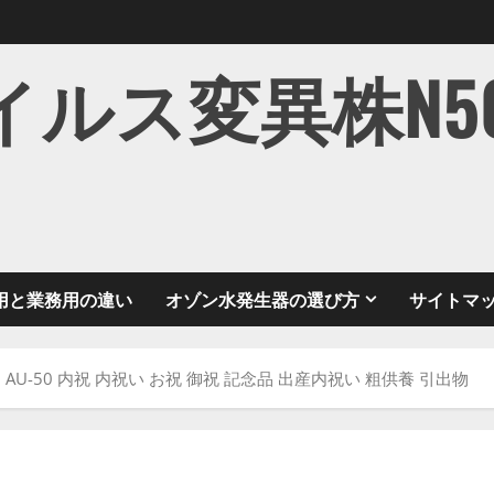
ス変異株N501Y
用と業務用の違い
オゾン水発生器の選び方
サイトマ
U-50 内祝 内祝い お祝 御祝 記念品 出産内祝い 粗供養 引出物