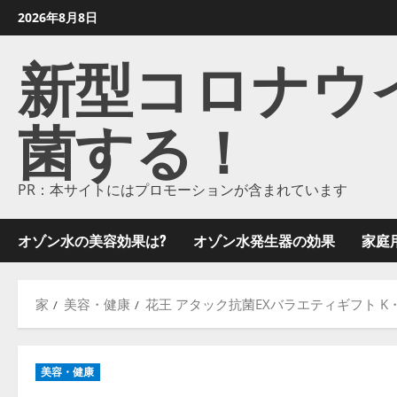
コ
2026年8月8日
ン
新型コロナウイル
テ
ン
ツ
菌する！
に
ス
キ
ッ
PR：本サイトにはプロモーションが含まれています
プ
し
オゾン水の美容効果は?
オゾン水発生器の効果
家庭
ま
す
家
美容・健康
花王 アタック抗菌EXバラエティギフト K・A
美容・健康