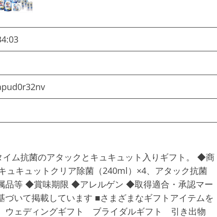
34:03
apud0r32nv
イム抗菌のアタックとキュキュット入りギフト。 ◆商
、キュキュットクリア除菌（240ml）×4、アタック抗菌
・付属品等 ◆賞味期限 ◆アレルゲン ◆取得適合・承認マー
基づいて掲載しています ■さまざまなギフトアイテムを
し ウェディングギフト ブライダルギフト 引き出物