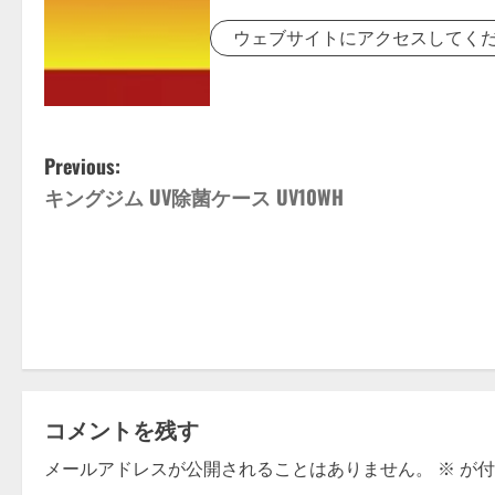
ウェブサイトにアクセスしてく
P
Previous:
キングジム UV除菌ケース UV10WH
o
s
t
n
a
コメントを残す
v
メールアドレスが公開されることはありません。
※
が付