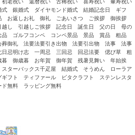
 初老祝い 還暦祝い 古稀祝い 喜寿祝い 傘寿祝い
婚式 銀婚式 ダイヤモンド婚式 結婚記念日 ギフ
品 お返しお礼 御礼 ごあいさつ ご挨拶 御挨拶
引越し 引越しご挨拶 記念日 誕生日 父の日 母の
念品 ゴルフコンペ コンペ景品 景品 賞品 粗品
会葬御礼 法要法要引き出物 法要引出物 法事 法事
七日忌明け志 一周忌 三回忌 回忌法要 偲び草 粗
歳暮 御歳暮 お年賀 御年賀 残暑見舞い 年始挨
 スターバックス千疋屋 結婚式 そうめん ローラア
グギフト ティファール ビタクラフト ステンレスタ
ード無料 ラッピング無料