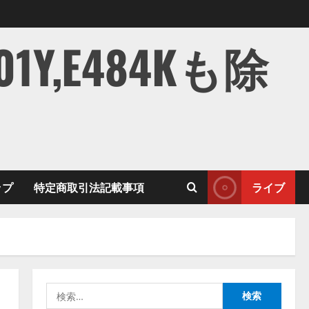
,E484Kも除
ップ
特定商取引法記載事項
ライブ
検
索: