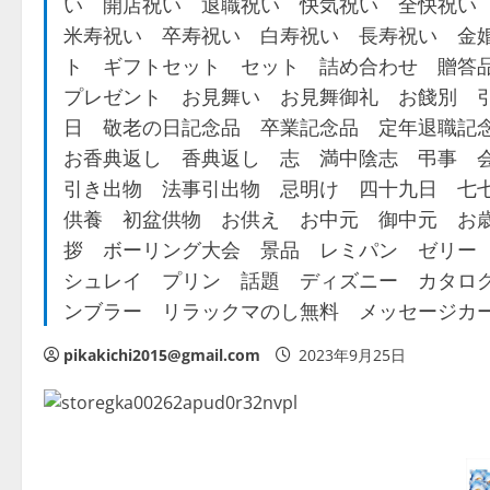
い 開店祝い 退職祝い 快気祝い 全快祝い
米寿祝い 卒寿祝い 白寿祝い 長寿祝い 金
ト ギフトセット セット 詰め合わせ 贈答
プレゼント お見舞い お見舞御礼 お餞別 
日 敬老の日記念品 卒業記念品 定年退職記
お香典返し 香典返し 志 満中陰志 弔事 
引き出物 法事引出物 忌明け 四十九日 七
供養 初盆供物 お供え お中元 御中元 お
拶 ボーリング大会 景品 レミパン ゼリー
シュレイ プリン 話題 ディズニー カタロ
ンブラー リラックマのし無料 メッセージカ
pikakichi2015@gmail.com
2023年9月25日