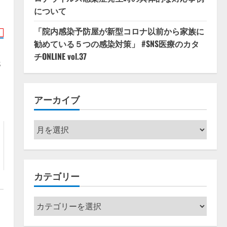
について
「院内感染予防屋が新型コロナ以前から家族に
勧めている５つの感染対策」 #SNS医療のカタ
チONLINE vol.37
s
アーカイブ
ア
ー
カ
イ
カテゴリー
ブ
カ
テ