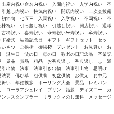
 出産内祝い命名内祝い 入園内祝い 入学内祝い 卒
 引越し内祝い 快気内祝い 開店内祝い 二次会披露
 初節句 七五三 入園祝い 入学祝い 卒園祝い 卒
上棟祝い 引っ越し祝い 引越し祝い 開店祝い 退職
 古稀祝い 喜寿祝い 傘寿祝い米寿祝い 卒寿祝い
ンド婚式 結婚記念日 ギフト ギフトセット セッ
あいさつ ご挨拶 御挨拶 プレゼント お見舞い お
日 誕生日 父の日 母の日 敬老の日記念品 卒業記
品 景品 賞品 粗品 お香典返し 香典返し 志 満
要引出物 法事 法事引き出物 法事引出物 忌明け
忌法要 偲び草 粗供養 初盆供物 お供え お中元
見舞い 年始挨拶 ボーリング大会 景品 レミパン
ん ローラアシュレイ プリン 話題 ディズニー カ
テンレスタンブラー リラックマのし無料 メッセージ