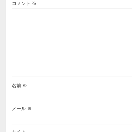
i
コメント
※
g
a
t
i
o
n
名前
※
メール
※
サイト