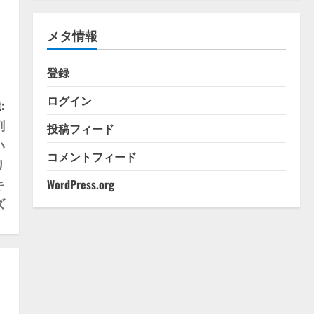
ゴ
リ
メタ情報
ー
登録
ログイン
:
剤
投稿フィード
い
コメントフィード
リ
キ
WordPress.org
ズ