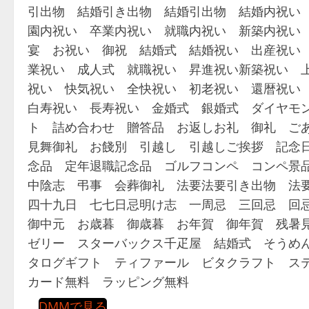
引出物 結婚引き出物 結婚引出物 結婚内祝い
園内祝い 卒業内祝い 就職内祝い 新築内祝い
宴 お祝い 御祝 結婚式 結婚祝い 出産祝い
業祝い 成人式 就職祝い 昇進祝い新築祝い 
祝い 快気祝い 全快祝い 初老祝い 還暦祝い
白寿祝い 長寿祝い 金婚式 銀婚式 ダイヤモ
ト 詰め合わせ 贈答品 お返しお礼 御礼 ご
見舞御礼 お餞別 引越し 引越しご挨拶 記念
念品 定年退職記念品 ゴルフコンペ コンペ景
中陰志 弔事 会葬御礼 法要法要引き出物 法
四十九日 七七日忌明け志 一周忌 三回忌 回
御中元 お歳暮 御歳暮 お年賀 御年賀 残暑
ゼリー スターバックス千疋屋 結婚式 そうめ
タログギフト ティファール ビタクラフト ス
カード無料 ラッピング無料
DMMで見る