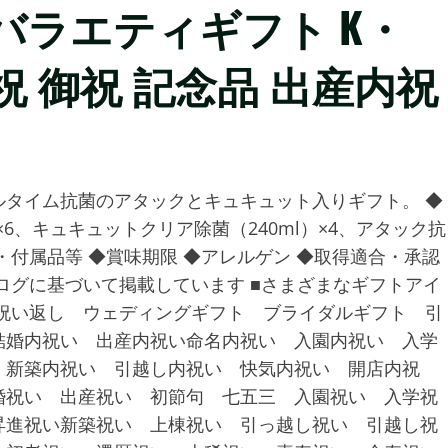
バラエティギフト K・
お祝 御祝 記念品 出産内祝
タイム抗菌のアタックとキュキュット入りギフト。 ◆
×6、キュキュットクリア除菌（240ml）×4、アタック抗
規格・付属品等 ◆賞味期限 ◆アレルゲン ◆取得適合・承認
ログに基づいて掲載しています ■さまざまなギフトアイ
祝い返し ウェディングギフト ブライダルギフト 引
結婚内祝い 出産内祝い命名内祝い 入園内祝い 入学
 新築内祝い 引越し内祝い 快気内祝い 開店内祝
婚祝い 出産祝い 初節句 七五三 入園祝い 入学祝
昇進祝い新築祝い 上棟祝い 引っ越し祝い 引越し祝