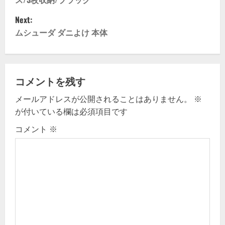
s
Next:
t
ムシューダ ダニよけ 本体
n
a
コメントを残す
v
メールアドレスが公開されることはありません。
※
が付いている欄は必須項目です
i
コメント
※
g
a
t
i
o