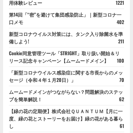
用体験レビュー
1221
第14回「“密”を避けて集団感染防止」｜新型コロナ一
口メモ
402
新型コロナウイルス対策には、タンク入り除菌水を準
備しよう!
211
Cookie同意管理ツール「STRIGHT」取り扱い開始＆リ
リース記念キャンペーン【ムームードメイン】
100
「新型コロナウイルス感染症に関する市長からのメッ
セージ（令和４年１月20日）」
70
ムームードメインがつながらない？問題解決のステッ
プを簡単解説！
62
【緑の花の定期便】株式会社ＱＵＡＮＴＵＭ【月に一
度、緑の花とストーリーをお届け】緑の花がある暮ら
し
61