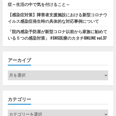
症～生活の中で気を付けること～
【感染症対策】障害者支援施設における新型コロナウ
イルス感染症発生時の具体的な対応事例について
「院内感染予防屋が新型コロナ以前から家族に勧めて
いる５つの感染対策」 #SNS医療のカタチONLINE vol.37
アーカイブ
ア
ー
カ
イ
カテゴリー
ブ
カ