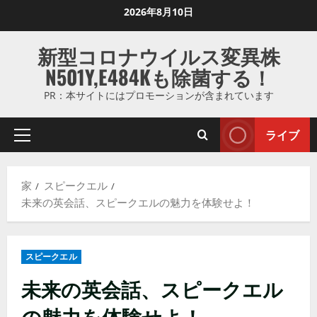
コ
2026年8月10日
ン
テ
新型コロナウイルス変異株
ン
N501Y,E484Kも除菌する！
ツ
に
PR：本サイトにはプロモーションが含まれています
ス
キ
ライブ
プ
ッ
ラ
プ
イ
し
家
スピークエル
マ
ま
未来の英会話、スピークエルの魅力を体験せよ！
リ
す
メ
ニ
スピークエル
ュ
ー
未来の英会話、スピークエル
の魅力を体験せよ！