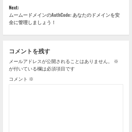
Next:
s
ムームードメインのAuthCode: あなたのドメインを安
t
全に管理しましょう！
n
a
コメントを残す
v
メールアドレスが公開されることはありません。
※
が付いている欄は必須項目です
i
コメント
※
g
a
t
i