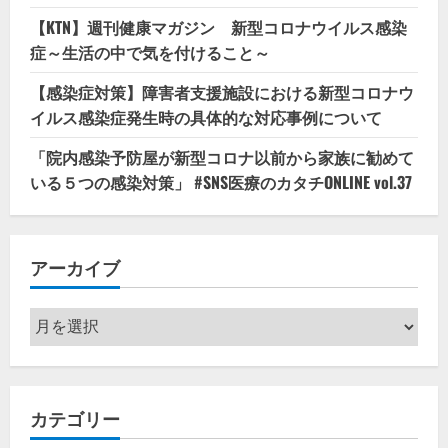
【KTN】週刊健康マガジン 新型コロナウイルス感染
症～生活の中で気を付けること～
【感染症対策】障害者支援施設における新型コロナウ
イルス感染症発生時の具体的な対応事例について
「院内感染予防屋が新型コロナ以前から家族に勧めて
いる５つの感染対策」 #SNS医療のカタチONLINE vol.37
アーカイブ
ア
ー
カ
イ
カテゴリー
ブ