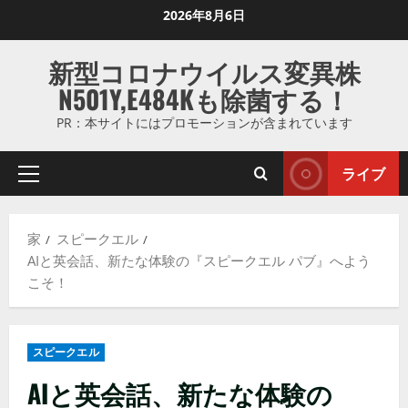
コ
2026年8月6日
ン
テ
新型コロナウイルス変異株
ン
N501Y,E484Kも除菌する！
ツ
に
PR：本サイトにはプロモーションが含まれています
ス
キ
ライブ
プ
ッ
ラ
プ
イ
し
家
スピークエル
マ
ま
AIと英会話、新たな体験の『スピークエル パブ』へよう
リ
す
こそ！
メ
ニ
ュ
スピークエル
ー
AIと英会話、新たな体験の