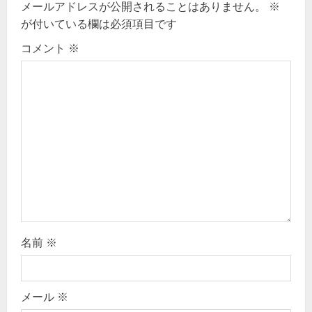
v
メールアドレスが公開されることはありません。
※
が付いている欄は必須項目です
i
コメント
※
g
a
t
i
o
n
名前
※
メール
※