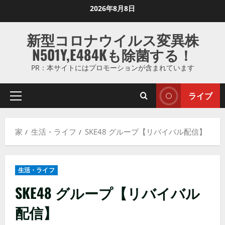
コ
2026年8月8日
ン
テ
新型コロナウイルス変異株
ン
N501Y,E484Kも除菌する！
ツ
に
PR：本サイトにはプロモーションが含まれています
ス
キ
ライブ
プ
ッ
ラ
プ
イ
し
家
生活・ライフ
SKE48 グループ【リバイバル配信】
マ
ま
リ
す
メ
生活・ライフ
ニ
ュ
SKE48 グループ【リバイバル
ー
配信】