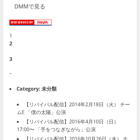
DMMで見る
投
1
2
稿
3
ナ
–
ビ
ゲ
Category:
未分類
ー
【リバイバル配信】2014年2月18日（火） チー
ムE 「僕の太陽」公演
シ
【リバイバル配信】2016年4月10日（日）
ョ
17:00〜 「手をつなぎながら」公演
【リバイバル配信】2016年10月26日（水） チ