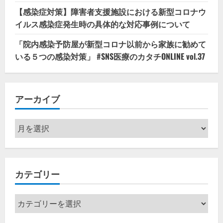
【感染症対策】障害者支援施設における新型コロナウ
イルス感染症発生時の具体的な対応事例について
「院内感染予防屋が新型コロナ以前から家族に勧めて
いる５つの感染対策」 #SNS医療のカタチONLINE vol.37
アーカイブ
ア
ー
カ
イ
カテゴリー
ブ
カ
テ