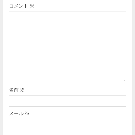
コメント
※
a
t
i
o
n
名前
※
メール
※