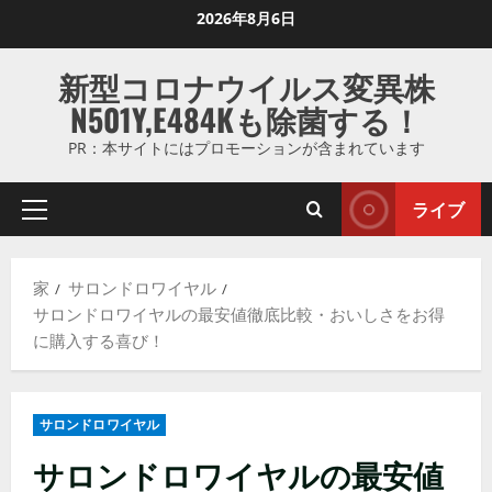
コ
2026年8月6日
ン
テ
新型コロナウイルス変異株
ン
N501Y,E484Kも除菌する！
ツ
に
PR：本サイトにはプロモーションが含まれています
ス
キ
ライブ
プ
ッ
ラ
プ
イ
し
家
サロンドロワイヤル
マ
ま
サロンドロワイヤルの最安値徹底比較・おいしさをお得
リ
す
に購入する喜び！
メ
ニ
ュ
サロンドロワイヤル
ー
サロンドロワイヤルの最安値