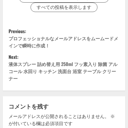
すべての投稿を表示します
P
Previous:
o
プロフェッショナルなメールアドレスをムームードメ
インで瞬時に作成！
s
Next:
t
液体スプレー 詰め替え用 250ml フッ素入り 除菌 アル
コール 水回り キッチン 洗面台 浴室 テーブル クリー
n
ナー
a
v
コメントを残す
i
メールアドレスが公開されることはありません。
※
g
が付いている欄は必須項目です