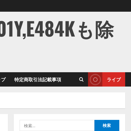
,E484Kも除
ップ
特定商取引法記載事項
ライブ
検
索: