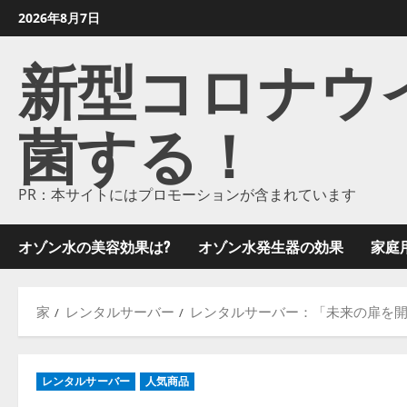
コ
2026年8月7日
ン
新型コロナウイル
テ
ン
ツ
菌する！
に
ス
キ
ッ
PR：本サイトにはプロモーションが含まれています
プ
し
オゾン水の美容効果は?
オゾン水発生器の効果
家庭
ま
す
家
レンタルサーバー
レンタルサーバー：「未来の扉を
レンタルサーバー
人気商品