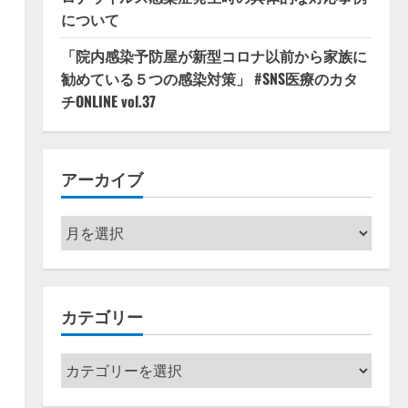
について
「院内感染予防屋が新型コロナ以前から家族に
勧めている５つの感染対策」 #SNS医療のカタ
チONLINE vol.37
アーカイブ
ア
ー
カ
イ
カテゴリー
ブ
カ
テ