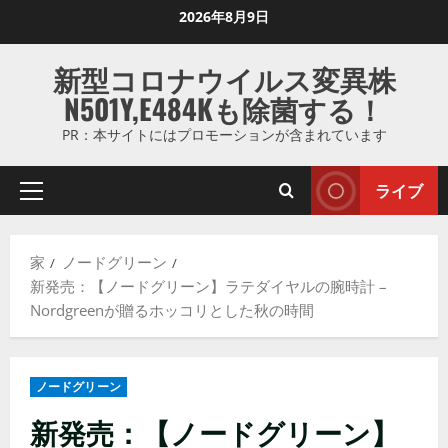
コ
2026年8月9日
ン
テ
新型コロナウイルス変異株
ン
N501Y,E484Kも除菌する！
ツ
に
PR：本サイトにはプロモーションが含まれています
ス
キ
ライブ
プ
ッ
ラ
プ
イ
し
家
ノードグリーン
マ
ま
新発売：【ノードグリーン】ラテダイヤルの腕時計 –
リ
す
Nordgreenが贈るホッコリとした秋の時間
メ
ニ
ュ
ノードグリーン
ー
新発売：【ノードグリーン】