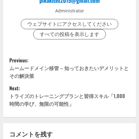
pikakichi2015@gmail.com
Administrator
ウェブサイトにアクセスしてください
すべての投稿を表示します
P
Previous:
o
ムームードメイン移管 – 知っておきたいデメリットと
その解決策
s
Next:
t
トライズのトレーニングプランと習得スキル「1,000
時間の学び、無限の可能性」
n
a
v
コメントを残す