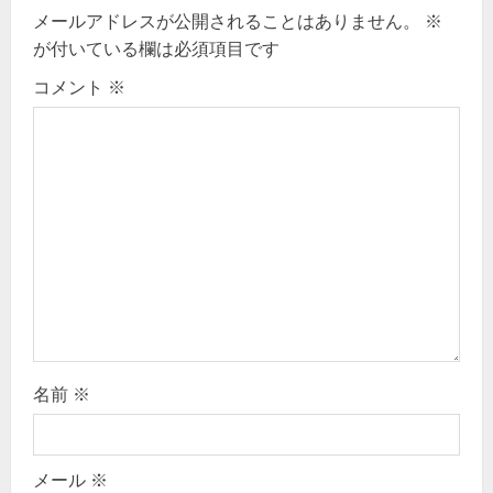
メールアドレスが公開されることはありません。
※
i
が付いている欄は必須項目です
g
コメント
※
a
t
i
o
n
名前
※
メール
※