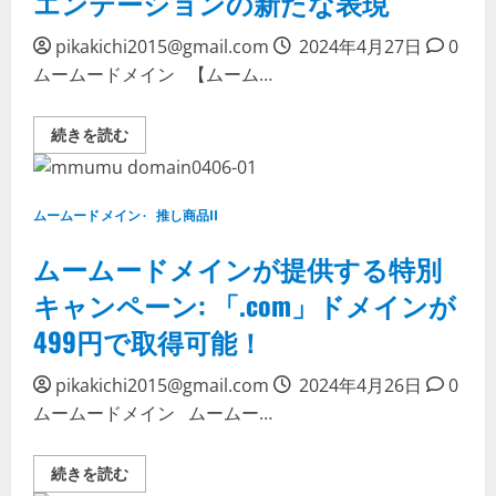
エンテーションの新たな表現
に
最
適
pikakichi2015@gmail.com
2024年4月27日
0
「.online」、
ムームードメイン 【ムーム…
多
彩
で
個
【ム
続きを読む
性
ー
的
ム
「.site」
ー
に
ド
つ
メ
い
ムームードメイン
推し商品II
イ
て
ン】
詳
法
ムームードメインが提供する特別
し
人
く
向
読
キャンペーン: 「.com」ドメインが
け
む
の
499円で取得可能！
最
適
な
選
pikakichi2015@gmail.com
2024年4月26日
0
択
ムームードメイン ムームー…
「.inc」：
ビ
ジ
ネ
ム
続きを読む
ス
ー
オ