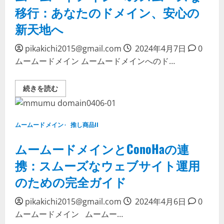
ー
あ
移行：あなたのドメイン、安心の
ビ
な
ス
た
新天地へ
維
の
持
オ
調
ン
整
pikakichi2015@gmail.com
ラ
2024年4月7日
0
費
イ
ムームードメイン ムームードメインへのド…
の
ン
導
ス
入、
ト
あ
ー
ム
続きを読む
な
リ
ー
た
ー
ム
の
に
ー
未
つ
ド
来
い
メ
を
て
ムームードメイン
推し商品II
イ
維
詳
ン
持
し
へ
ムームードメインとConoHaの連
す
く
の
る
読
ス
た
む
携：スムーズなウェブサイト運用
ム
め
ー
に
のための完全ガイド
ズ
に
な
つ
移
い
行：
pikakichi2015@gmail.com
て
2024年4月6日
0
あ
詳
ムームードメイン ムームー…
な
し
た
く