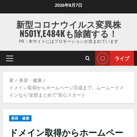
コ
2026年8月7日
ン
テ
新型コロナウイルス変異株
ン
N501Y,E484Kも除菌する！
ツ
に
PR：本サイトにはプロモーションが含まれています
ス
キ
ライブ
プ
ッ
ラ
プ
イ
し
家
美容・健康
マ
ま
ドメイン取得からホームページ完成まで。ムームードメ
リ
す
インなら“全部まとめて”安心スタート
メ
ニ
ュ
美容・健康
ー
ドメイン取得からホームペー