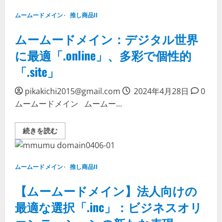
ン
ド
を
メ
特
ムームードメイン
推し商品II
イ
別
ン】
価
「.com」
ムームードメイン：デジタル世界
格
と
で！」
「.net」：
に
に最適「.online」、多彩で個性的
ビ
つ
ジ
い
「.site」
ネ
て
ス
詳
と
し
テ
pikakichi2015@gmail.com
く
2024年4月28日
0
ク
読
ムームードメイン ムームー…
ノ
む
ロ
ジ
ー
ム
続きを読む
の
ー
最
ム
前
ー
線
ド
に
メ
つ
ムームードメイン
推し商品II
イ
い
ン：
て
デ
【ムームードメイン】法人向けの
詳
ジ
し
タ
く
最適な選択「.inc」：ビジネスオリ
ル
読
世
む
界