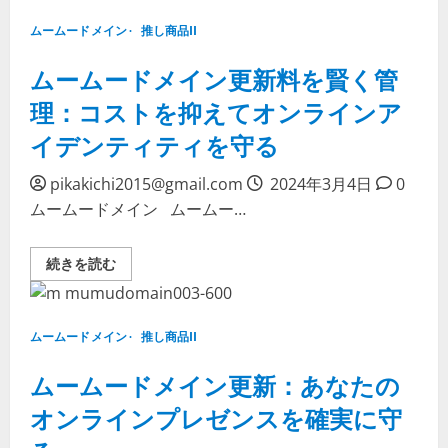
理
ド
解
メ
ムームードメイン
推し商品II
す
イ
る
ン
に
で.co.jp
ムームードメイン更新料を賢く管
つ
を
い
取
理：コストを抑えてオンラインア
て
得：
詳
日
し
イデンティティを守る
本
く
の
読
ビ
む
ジ
pikakichi2015@gmail.com
2024年3月4日
0
ネ
ムームードメイン ムームー…
ス
の
信
頼
ム
続きを読む
性
ー
を
ム
高
ー
め
ド
る
メ
に
ムームードメイン
推し商品II
イ
つ
ン
い
更
ムームードメイン更新：あなたの
て
新
詳
料
し
オンラインプレゼンスを確実に守
を
く
賢
読
く
む