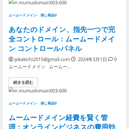
ム
を
読
ー
確
む
ド
実
メ
に
ムームードメイン
推し商品II
イ
守
ン
る
更
あなたのドメイン、指先一つで完
に
新
つ
料：
い
全コントロール：ムームードメイ
賢
て
い
詳
ン コントロールパネル
管
し
理
く
で
読
オ
pikakichi2015@gmail.com
む
2024年3月1日
0
ン
ムームードメイン ムームー…
ラ
イ
ン
ア
あ
続きを読む
イ
な
デ
た
ン
の
テ
ド
ィ
メ
テ
ムームードメイン
推し商品II
イ
ィ
ン、
を
指
ムームードメイン経費を賢く管
守
先
る
一
に
理：オンラインビジネスの費用効
つ
つ