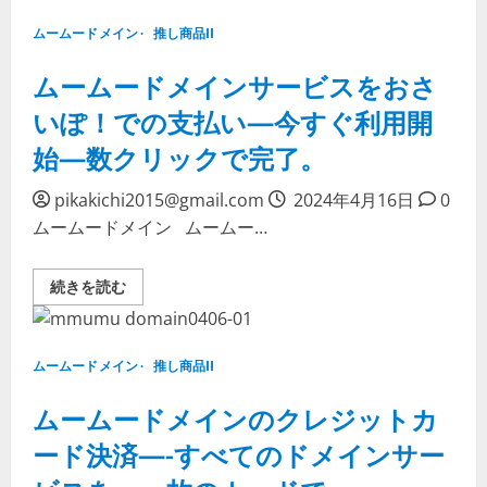
よ
ド
う
メ
—–
ムームードメイン
推し商品II
イ
い
ン
つ
銀
ムームードメインサービスをおさ
で
行
も、
振
ど
いぽ！での支払い—今すぐ利用開
込
こ
で
で
始—数クリックで完了。
の
も
お
簡
支
単
払
pikakichi2015@gmail.com
に。
2024年4月16日
0
い
に
ムームードメイン ムームー…
―
つ
安
い
心・
て
確
詳
ム
続きを読む
実
し
ー
に
く
ム
サ
読
ー
ー
む
ド
ビ
メ
ス
ムームードメイン
推し商品II
イ
料
ン
金
サ
ムームードメインのクレジットカ
を
ー
支
ビ
払
ード決済—-すべてのドメインサー
ス
う
を
方
お
法