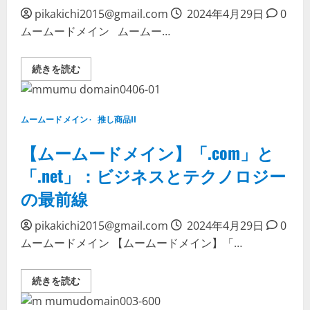
ー
ド
pikakichi2015@gmail.com
2024年4月29日
0
メ
ムームードメイン ムームー…
イ
ン
が
し
ム
続きを読む
っ
ー
か
ム
り
ー
サ
ド
ポ
メ
ー
ムームードメイン
推し商品II
イ
ト！
ン
に
「4/30
【ムームードメイン】「.com」と
つ
最
い
終
て
「.net」：ビジネスとテクノロジー
日、
詳
新
し
の最前線
し
く
い
読
始
む
ま
pikakichi2015@gmail.com
2024年4月29日
0
り
ムームードメイン 【ムームードメイン】「…
に
最
適
な
【ム
続きを読む
ド
ー
メ
ム
イ
ー