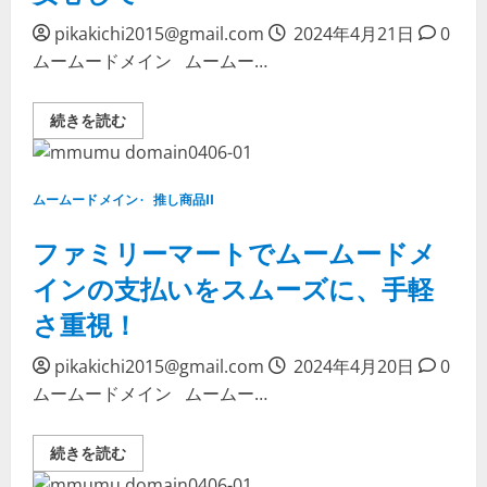
に
の
つ
な
pikakichi2015@gmail.com
2024年4月21日
0
い
い
て
ムームードメイン ムームー…
請
詳
求
し
へ
く
の
読
セ
続きを読む
明
む
イ
確
コ
な
ー
対
マ
応
ー
策
ムームードメイン
推し商品II
ト
に
で
つ
ム
ファミリーマートでムームードメ
い
ー
て
ム
詳
インの支払いをスムーズに、手軽
ー
し
ド
く
さ重視！
メ
読
イ
む
ン
支
pikakichi2015@gmail.com
2024年4月20日
0
払
ムームードメイン ムームー…
い、
も
っ
と
フ
続きを読む
手
ァ
軽
ミ
に、