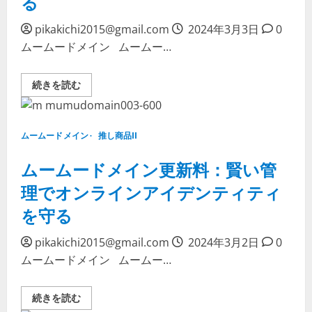
る
管
理：
コ
pikakichi2015@gmail.com
2024年3月3日
0
ス
ムームードメイン ムームー…
ト
を
抑
え
ム
続きを読む
て
ー
オ
ム
ン
ー
ラ
ド
イ
メ
ン
ムームードメイン
推し商品II
イ
ア
ン
イ
更
ムームードメイン更新料：賢い管
デ
新：
ン
あ
テ
理でオンラインアイデンティティ
な
ィ
た
テ
を守る
の
ィ
オ
を
ン
守
ラ
pikakichi2015@gmail.com
る
2024年3月2日
0
イ
に
ムームードメイン ムームー…
ン
つ
プ
い
レ
て
ゼ
詳
ム
続きを読む
ン
し
ー
ス
く