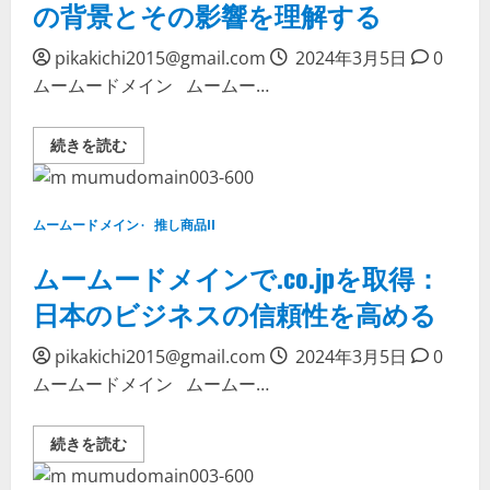
の背景とその影響を理解する
完
れ
全
対
ガ
策：
イ
pikakichi2015@gmail.com
2024年3月5日
0
安
ド
心
に
ムームードメイン ムームー…
の
つ
た
い
め
て
の
詳
ム
続きを読む
予
し
ー
防
く
ム
と
読
ー
対
む
ド
処
メ
ムームードメイン
推し商品II
法
イ
に
ン
つ
更
ムームードメインで.co.jpを取得：
い
新
て
せ
日本のビジネスの信頼性を高める
詳
ず：
し
選
く
択
読
pikakichi2015@gmail.com
2024年3月5日
0
の
む
背
ムームードメイン ムームー…
景
と
そ
の
ム
続きを読む
影
ー
響
ム
を
ー