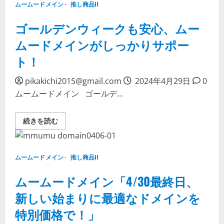
ムームードメイン
推し商品II
ゴールデンウィークも安心、ムー
ムードメインがしっかりサポー
ト！
pikakichi2015@gmail.com
2024年4月29日
0
ムームードメイン ゴールデ…
ゴ
続きを読む
ー
ル
デ
ン
ウ
ムームードメイン
推し商品II
ィ
ー
ク
ムームードメイン「4/30最終日、
も
安
新しい始まりに最適なドメインを
心、
ム
特別価格で！」
ー
ム