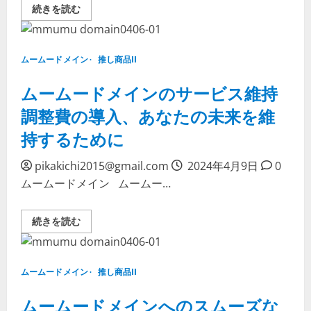
ド
読
ム
続きを読む
メ
む
ー
イ
ム
ン
ー
サ
ド
ー
メ
ムームードメイン
推し商品II
ビ
イ
ス
ン
を、
と
ムームードメインのサービス維持
一
さ
枚
く
調整費の導入、あなたの未来を維
の
ら
カ
イ
持するために
ー
ン
ド
タ
で。
ー
に
ネ
pikakichi2015@gmail.com
2024年4月9日
0
つ
ッ
い
ムームードメイン ムームー…
ト
て
で
詳
描
し
く
く
ム
続きを読む
無
読
ー
限
む
ム
の
ー
可
ド
能
メ
性
ムームードメイン
推し商品II
イ
へ
ン
の
の
ムームードメインへのスムーズな
扉
サ
―