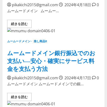
く
て
ら
pikakichi2015@gmail.com
2024年4月18日
0
詳
く
し
ムームードメイン ムームー…
支
く
払
読
い！
む
に
セ
続きを読む
つ
ブ
い
ン
て
イ
詳
レ
し
ブ
く
ムームードメイン
推し商品II
ン
読
で
む
ム
ムームードメイン銀行振込でのお
ー
ム
支払い―安心・確実にサービス料
ー
ド
金を支払う方法
メ
イ
ン
の
pikakichi2015@gmail.com
2024年4月17日
0
支
ムームードメイン ムームードメインでの銀…
払
い
を
完
ム
続きを読む
了
ー
さ
ム
せ
ー