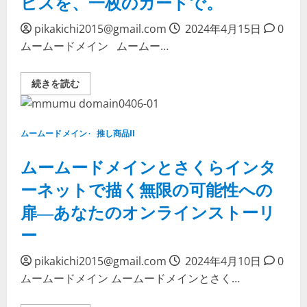
ビスを、一枚のカードで。
さ
に
い
つ
ぽ！
pikakichi2015@gmail.com
い
2024年4月15日
0
で
て
ムームードメイン ムームー…
の
詳
支
し
払
く
い
読
ム
続きを読む
—
む
ー
今
ム
す
ー
ぐ
ド
利
メ
用
ムームードメイン
推し商品II
イ
開
ン
始
の
ムームードメインとさくらインタ
—
ク
数
レ
ク
ーネットで描く無限の可能性への
ジ
リ
ッ
ッ
扉―あなたのオンラインストーリ
ト
ク
カ
で
ー
ー
完
ド
了。
決
に
済
つ
pikakichi2015@gmail.com
2024年4月10日
0
—-
い
す
て
ムームードメイン ムームードメインとさく…
べ
詳
て
し
の
く