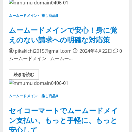
ム
リ
ー
エ
ド
ン
メ
テ
ムームードメイン
推し商品II
イ
ー
ン
シ
が
ムームードメインで安心！身に覚
ョ
提
ン
供
の
えのない請求への明確な対応策
す
新
る
た
特
な
pikakichi2015@gmail.com
2024年4月22日
0
別
表
キ
現
ムームードメイン ムームー…
ャ
に
ン
つ
ペ
い
ー
て
ム
続きを読む
ン:
詳
ー
「.com」
し
ム
ド
く
ー
メ
読
ド
イ
む
メ
ムームードメイン
推し商品II
ン
イ
が
ン
499
で
セイコーマートでムームードメイ
円
安
で
心！
ン支払い、もっと手軽に、もっと
取
身
得
に
可
安心して
覚
能！
え