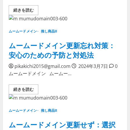
の
読
ド
む
ム
続きを読む
メ
ー
イ
ム
ン、
ー
安
ド
心
メ
の
ムームードメイン
推し商品II
イ
新
ン
天
と
ムームードメイン更新忘れ対策：
地
ConoHa
へ
の
に
安心のための予防と対処法
連
つ
携：
い
ス
て
pikakichi2015@gmail.com
2024年3月7日
0
ム
詳
ー
し
ムームードメイン ムームー…
ズ
く
な
読
ウ
む
ェ
ム
続きを読む
ブ
ー
サ
ム
イ
ー
ト
ド
運
メ
ムームードメイン
推し商品II
用
イ
の
ン
た
更
ムームードメイン更新せず：選択
め
新
の
忘