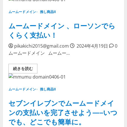
リ
も
ー
っ
マ
と
ムームードメイン
推し商品II
ー
安
ト
心
で
ムームードメイン 、ローソンでら
し
ム
て
ー
に
くらく支払い！
ム
つ
ー
い
ド
て
pikakichi2015@gmail.com
2024年4月19日
0
メ
詳
イ
し
ムームードメイン ムームー…
ン
く
の
読
支
む
払
ム
続きを読む
い
ー
を
ム
ス
ー
ム
ド
ー
メ
ムームードメイン
推し商品II
ズ
イ
に、
ン
手
、
セブンイレブンでムームードメイ
軽
ロ
さ
ー
ンの支払いを完了させよう—–いつ
重
ソ
視！
ン
に
でも、どこでも簡単に。
で
つ
ら
い