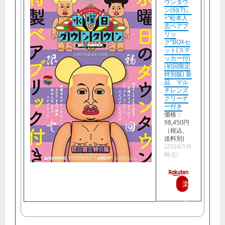
ウンタウ
ン(6)(7)』
+“松本人
志ベアブ
リッ
ク”BOXセ
ット(ステ
ッカー付)
(初回限定
特別版) 新
品 マル
チレンズ
クリーナ
ー付き
価格：
98,450円
（税込、
送料別)
(2024/1/9
時点)
楽
天
で