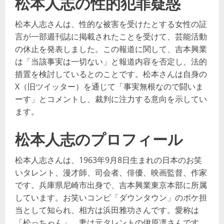
松本人志の性的犯罪疑惑
松本人志さんは、性的な被害を受けたとする女性の証
言が一部週刊誌に掲載されたことを受けて、芸能活動
の休止を発表しました。この報道に関して、吉本興業
は「当該事実は一切ない」と報道内容を否定し、法的
措置を検討しているとのことです。松本さんは自身の
X（旧ツイッター）を通じて「事実無根なので闘いま
ーす」とコメントし、裁判に注力する意向を示してい
ます​​​​​​。
松本人志のプロフィール
松本人志さんは、1963年9月8日生まれの日本のお笑
いタレント、漫才師、司会者、俳優、映画監督、作家
です。兵庫県尼崎市出身で、吉本興業東京本部に所属
しています。お笑いコンビ「ダウンタウン」のボケ担
当として知られ、相方は浜田雅功さんです。愛称は
「松っちゃん」。妻は元タレントの伊原凛さんです。