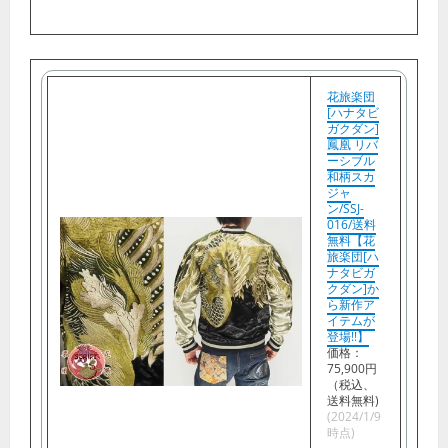
購
入
花旅楽団
[ハナタビ
ガクダン]
鳳凰 リバ
ーシブル
和柄スカ
ジャ
ン/SSJ-
016/送料
無料【花
旅楽団[ハ
ナタビガ
クダン]か
ら新作ア
イテムが
登場!!】
価格：
75,900円
（税込、
送料無料)
(2024/1/9
時点)