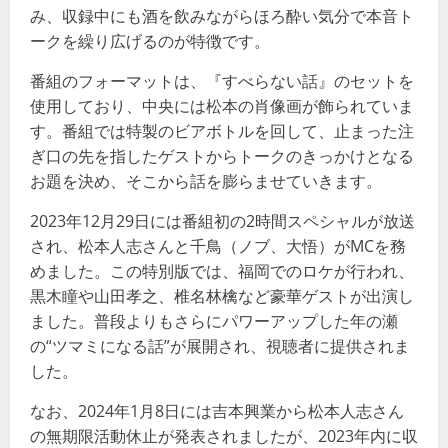
み、収録中にも酒を飲みながらほろ酔い気分で本音ト
ークを繰り広げるのが特徴です。
番組のフォーマットは、『すべらない話』のセットを
使用しており、中央には松本の肖像画が飾られていま
す。番組では特製のビアボトルを回して、止まった注
ぎ口の先を指したゲストからトークのきっかけとなる
お題を決め、そこから話を膨らませていきます。
2023年12月29日には番組初の2時間スペシャルが放送
され、松本人志さんと千鳥（ノブ、大悟）がMCを務
めました。この特別版では、福岡でのロケが行われ、
黒木瞳や山田孝之、椎名林檎など豪華ゲストが出演し
ました。普段よりもさらにパワーアップした年の瀬
の“ツマミになる話”が展開され、視聴者に提供されま
した。
なお、2024年1月8日には吉本興業から松本人志さん
の無期限活動休止が発表されましたが、2023年内に収