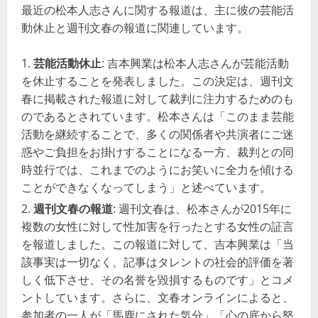
最近の松本人志さんに関する報道は、主に彼の芸能活
動休止と週刊文春の報道に関連しています。
芸能活動休止
: 吉本興業は松本人志さんが芸能活動
を休止することを発表しました。この決定は、週刊文
春に掲載された報道に対して裁判に注力するためのも
のであるとされています。松本さんは「このまま芸能
活動を継続することで、多くの関係者や共演者にご迷
惑やご負担をお掛けすることになる一方、裁判との同
時並行では、これまでのようにお笑いに全力を傾ける
ことができなくなってしまう」と述べています​​​​。
週刊文春の報道
: 週刊文春は、松本さんが2015年に
複数の女性に対して性加害を行ったとする女性の証言
を報道しました。この報道に対して、吉本興業は「当
該事実は一切なく、記事はタレントの社会的評価を著
しく低下させ、その名誉を毀損するものです」とコメ
ントしています。さらに、文春オンラインによると、
参加者の一人が「馬鹿にされた気分」「心の底から怒