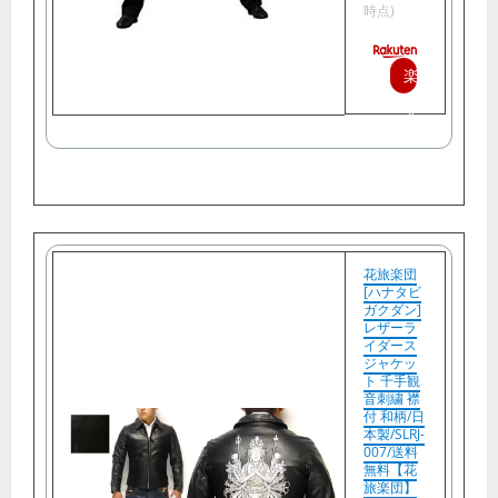
時点)
楽
天
で
購
入
花旅楽団
[ハナタビ
ガクダン]
レザーラ
イダース
ジャケッ
ト 千手観
音刺繍 襟
付 和柄/日
本製/SLRJ-
007/送料
無料【花
旅楽団】