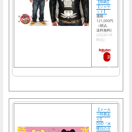
【和柄】
【ジャケ
ット】
価格：
121,000円
（税込、
送料無料)
(2024/1/9
時点)
楽
天
で
購
入
【メーカ
ー特典あ
り】
DVD『水
曜日のダ