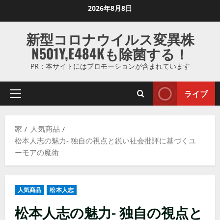
コ
2026年8月8日
ン
テ
新型コロナウイルス変異株
ン
N501Y,E484Kも除菌する！
ツ
に
PR：本サイトにはプロモーションが含まれています
ス
キ
ライブ
プ
ッ
ラ
プ
イ
し
家
人気商品
マ
ま
松本人志の魅力- 独自の視点と鋭い社会批評に基づくユ
リ
す
ーモアの魔術
メ
ニ
ュ
人気商品
松本人志
ー
松本人志の魅力- 独自の視点と