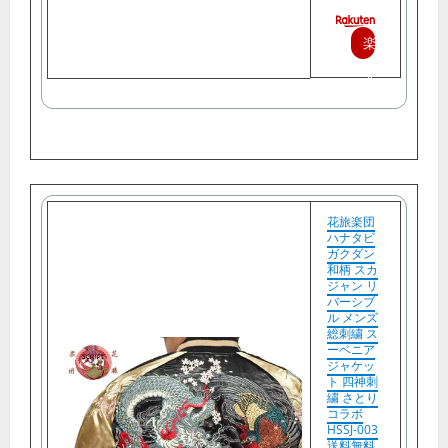
楽
天
で
購
入
花旅楽団
ハナタビ
ガクダン
和柄 スカ
ジャン リ
バーシブ
ル メンズ
総刺繍 ス
ーベニア
ジャケッ
ト 四神刺
繍 さとり
コラボ
HSSJ-003
送料無料