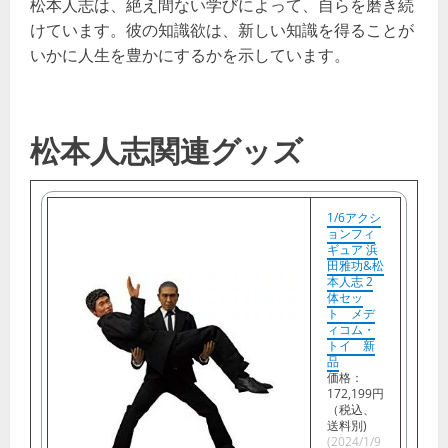
松本人志は、絶え間ない学びによって、自らを磨き続
けています。彼の知識欲は、新しい知識を得ることが
いかに人生を豊かにするかを示しています。
松本人志関連グッズ
1/6アクシ
ョンフィ
ギュア 浜
田雅功&松
本人志 2
体セッ
ト メデ
ィコム・
トイ 新
品
価格：
172,199円
（税込、
送料別)
(2024/1/9