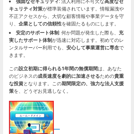
強固なセキュリティ
: 法人利用に不可欠な
高度なセ
キュリティ対策
が標準装備されています。情報漏洩や
不正アクセスから、大切な顧客情報や事業データを守
り、
企業としての信頼性
を確固たるものにします。
安定のサポート体制
: 何か問題が発生した際も、
充
実したサポート体制
が迅速に対応します。初めてのレ
ンタルサーバー利用でも、
安心して事業運営に専念
で
きます。
この
設立初期に得られる1年間の無償期間
は、あなた
のビジネスの
成長速度を劇的に加速させる
ための
貴重
な投資
となります。この
期間限定の、強力な法人支援
策
を、どうぞお見逃しなく。