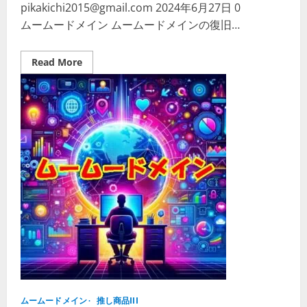
pikakichi2015@gmail.com
2024年6月27日
0
ムームードメイン ムームードメインの復旧…
Read
Read More
more
about
ム
ー
ム
ー
ド
メ
イ
ン
の
復
旧
手
順
を
徹
底
解
説！
有
効
期
限
ムームードメイン
切
推し商品III