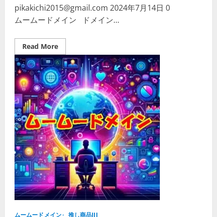
理
pikakichi2015@gmail.com
2024年7月14日
0
ムームードメイン ドメイン…
Read
Read More
more
about
ム
ー
ム
ー
ド
メ
イ
ン
変
更
方
法
「簡
単
操
作
で
ド
メ
イ
ン
名
ムームードメイン
や
推し商品III