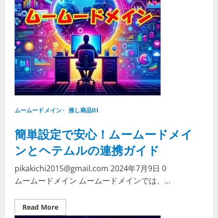
イ
ン
で
簡
単
に
ド
メ
イ
ン
情
報
を
変
更
し
ムームードメイン
よ
推し商品III
う！
簡単設定で安心！ムームードメイ
ンとヘテムルの連携ガイド
pikakichi2015@gmail.com
2024年7月9日
0
ムームードメイン ムームードメインでは、…
Read
Read More
more