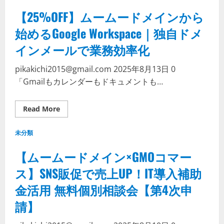
IP
で、
【25%OFF】ムームードメインから
ど
こ
始めるGoogle Workspace｜独自ドメ
で
も
インメールで業務効率化
安
全
な
オ
pikakichi2015@gmail.com
2025年8月13日
0
フ
ィ
「Gmailもカレンダーもドキュメントも…
ス
を
≪
——
Read
Read More
ム
more
ー
about
ム
【25%OFF】
未分類
ー
ム
ド
ー
メ
ム
【ムームードメイン×GMOコマー
イ
ー
ン
ド
ス】SNS販促で売上UP！IT導入補助
の
メ
姉
イ
金活用 無料個別相談会【第4次申
妹
ン
サ
か
ー
ら
請】
ビ
始
ス
め
る