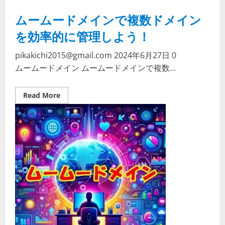
れ
後
ムームードメインで複数ドメイン
の
対
応
を効率的に管理しよう！
方
法
pikakichi2015@gmail.com
2024年6月27日
0
ムームードメイン ムームードメインで複数…
Read
Read More
more
about
ム
ー
ム
ー
ド
メ
イ
ン
で
複
数
ド
メ
イ
ン
を