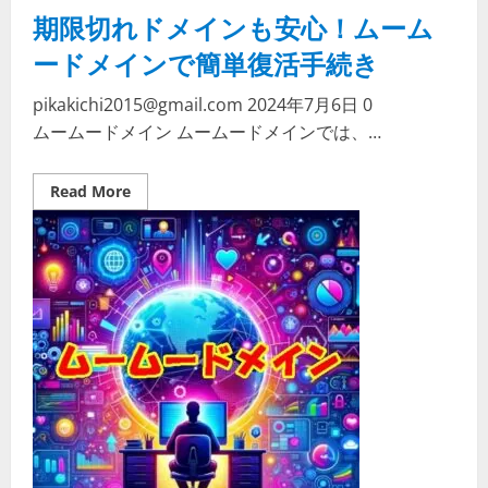
期限切れドメインも安心！ムーム
ードメインで簡単復活手続き
pikakichi2015@gmail.com
2024年7月6日
0
ムームードメイン ムームードメインでは、…
Read
Read More
more
about
期
限
切
れ
ド
メ
イ
ン
も
安
心！
ム
ー
ム
ー
ド
メ