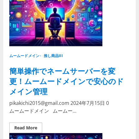
を、
こ
の
夏、
あ
な
た
の
手
に
—
ム
ムームードメイン
ー
推し商品III
ム
ー
簡単操作でネームサーバーを変
ド
メ
イ
更！ムームードメインで安心のド
ン
で
メイン管理
は、
そ
ん
pikakichi2015@gmail.com
2024年7月15日
0
な
あ
ムームードメイン ムームー…
な
た
の
熱
Read
Read More
意
more
を
about
全