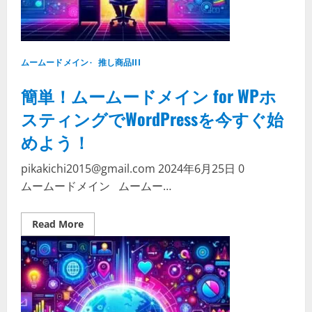
効
率
的
に
管
理
ムームードメイン
し
推し商品III
よ
う！
簡単！ムームードメイン for WPホ
スティングでWordPressを今すぐ始
めよう！
pikakichi2015@gmail.com
2024年6月25日
0
ムームードメイン ムームー…
Read
Read More
more
about
簡
単！
ム
ー
ム
ー
ド