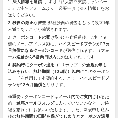
法人情報を送信
: まずは『法人設立支援キャンペー
ン』ご申告フォームより、必要事項（法人情報）をお
送りください。
独自の厳正な審査
: 弊社独自の審査をもって設立1年
未満であることが確認されます。
クーポンコードの受け取り
: 審査通過後、ご担当者
様のメールアドレス宛に、
ハイスピードプランが12ヵ
月無償になるクーポンコード
が送信されます。（
フォ
ーム送信から5営業日以内
にお送りいたします。）
契約時にクーポン適用
: ロリポップ！の
新規お申し
込み
を行い、
無料期間（10日間）以内
にこのクーポン
コードを使用して本契約することで、
ハイスピードプ
ランが12ヵ月無償
となります。
※重要
：クーポンコードは
メール内でご案内
されるた
め、
迷惑メールフォルダ
に入っていないかなど、ご確
認を忘れずにお願いいたします。また、新規申し込み
後の
無料期間10日間を過ぎてしまうとクーポンが適用