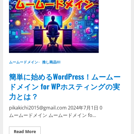
で
複
数
ア
カ
ウ
ン
ト
を
活
用
し、
ド
メ
ムームードメイン
イ
推し商品III
ン
管
簡単に始めるWordPress！ムームー
理
を
も
ドメイン for WPホスティングの実
っ
と
力とは？
ス
マ
ー
pikakichi2015@gmail.com
2024年7月1日
0
ト
に！
ムームードメイン ムームードメイン fo…
Read
Read More