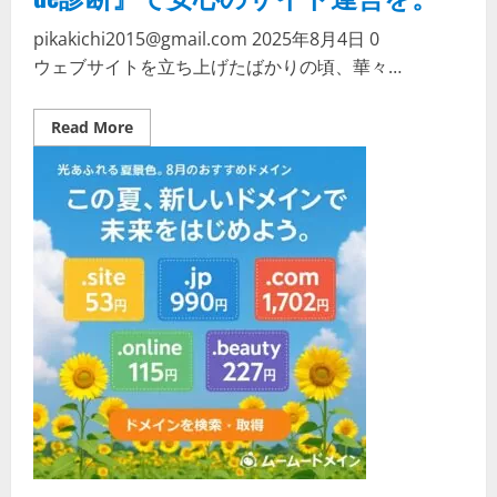
助
金
pikakichi2015@gmail.com
2025年8月4日
0
活
用
ウェブサイトを立ち上げたばかりの頃、華々…
無
料
個
別
Read
Read More
相
more
談
about
会
ウ
【第
ェ
4
ブ
次
サ
申
イ
請】
ト
の
安
全
を
無
料
で
診
断！
ム
ー
ム
ー
ド
メ