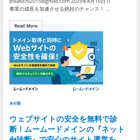
pikakichi2015@gmail.com
2025年8月10日
0
Google
Workspace
事業の成長を加速させる絶好のチャンス！ …
｜
独
自
ド
Read
Read More
メ
more
イ
about
ン
【ム
メ
ー
ー
ム
ル
ー
で
ド
業
メ
務
イ
効
ン
率
×GMO
化
コ
マ
ー
ス】
SNS
販
未分類
促
で
売
ウェブサイトの安全を無料で診
上
UP！
断！ムームードメインの『ネット
IT
導
入
de診断』で安心のサイト運営を。
補