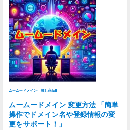
簡
力
単
で
操
サ
作
ポ
で
ー
ネ
ト
ー
ム
サ
ー
バ
ー
を
変
更！
ム
ー
ム
ー
ド
メ
イ
ムームードメイン
ン
推し商品III
で
安
ムームードメイン 変更方法 「簡単
心
の
ド
操作でドメイン名や登録情報の変
メ
イ
更をサポート！」
ン
管