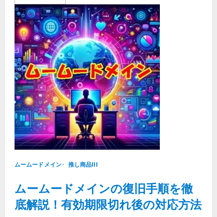
more
about
簡
単
に
始
め
る
WordPress！
ム
ー
ム
ー
ド
メ
イ
ン
for
WP
ホ
ス
テ
ィ
ン
ムームードメイン
グ
推し商品III
の
実
ムームードメインの復旧手順を徹
力
と
は？
底解説！有効期限切れ後の対応方法