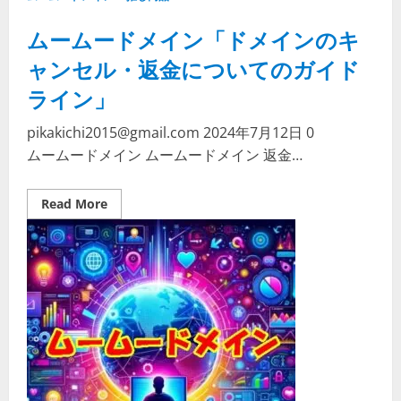
登
録
ムームードメイン「ドメインのキ
情
報
の
ャンセル・返金についてのガイド
変
更
ライン」
を
サ
ポ
pikakichi2015@gmail.com
2024年7月12日
0
ー
ト！」
ムームードメイン ムームードメイン 返金…
Read
Read More
more
about
ム
ー
ム
ー
ド
メ
イ
ン
「ド
メ
イ
ン
の