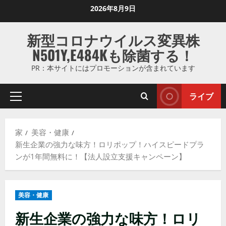
コ
2026年8月9日
ン
テ
新型コロナウイルス変異株
ン
N501Y,E484Kも除菌する！
ツ
に
PR：本サイトにはプロモーションが含まれています
ス
キ
ライブ
プ
ッ
ラ
プ
イ
し
家
美容・健康
マ
ま
新生企業の強力な味方！ロリポップ！ハイスピードプラ
リ
す
ンが1年間無料に！【法人設立支援キャンペーン】
メ
ニ
ュ
美容・健康
ー
新生企業の強力な味方！ロリ