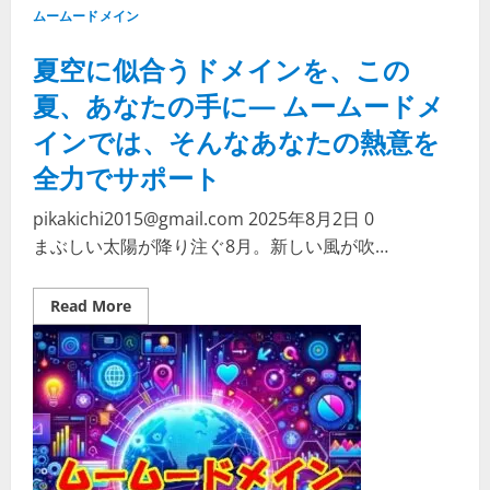
イ
ムームードメイン
ン
の
『ネ
夏空に似合うドメインを、この
ッ
ト
de
夏、あなたの手に— ムームードメ
診
断』
インでは、そんなあなたの熱意を
で
安
全力でサポート
心
の
サ
イ
pikakichi2015@gmail.com
2025年8月2日
0
ト
まぶしい太陽が降り注ぐ8月。新しい風が吹…
運
営
を。
Read
Read More
more
about
夏
空
に
似
合
う
ド
メ
イ
ン