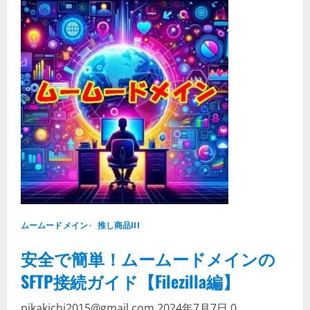
about
簡
単
設
定
で
安
心！
ム
ー
ム
ー
ド
メ
イ
ン
と
ヘ
テ
ム
ル
の
連
ムームードメイン
携
推し商品III
ガ
イ
安全で簡単！ムームードメインの
ド
SFTP接続ガイド【Filezilla編】
pikakichi2015@gmail.com
2024年7月7日
0