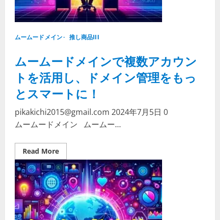
イ
ン
で
簡
単
ムームードメイン
復
推し商品III
活
手
ムームードメインで複数アカウン
続
き
トを活用し、ドメイン管理をもっ
とスマートに！
pikakichi2015@gmail.com
2024年7月5日
0
ムームードメイン ムームー…
Read
Read More
more
about
ム
ー
ム
ー
ド
メ
イ
ン