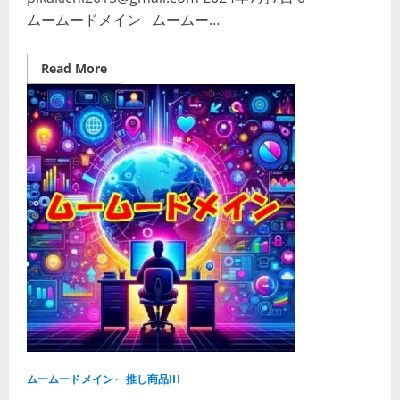
ムームードメイン ムームー…
Read
Read More
more
about
安
全
で
簡
単！
ム
ー
ム
ー
ド
メ
イ
ン
の
SFTP
接
続
ガ
イ
ド
【Filezilla
編】
ムームードメイン
推し商品III