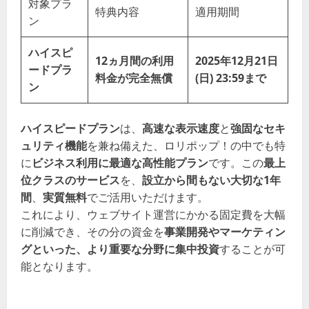
対象プラ
特典内容
適用期間
ン
ハイスピ
12ヵ月間の利用
2025年12月21日
ードプラ
料金が完全無償
(日) 23:59まで
ン
ハイスピードプラン
は、
高速な表示速度
と
強固なセキ
ュリティ機能
を兼ね備えた、ロリポップ！の中でも特
に
ビジネス利用に最適な高性能プラン
です。この
最上
位クラスのサービス
を、
設立から間もない大切な1年
間
、
実質無料
でご活用いただけます。
これにより、ウェブサイト運営にかかる固定費を大幅
に削減でき、その分の資金を
事業開発やマーケティン
グといった、より重要な分野に集中投資
することが可
能となります。