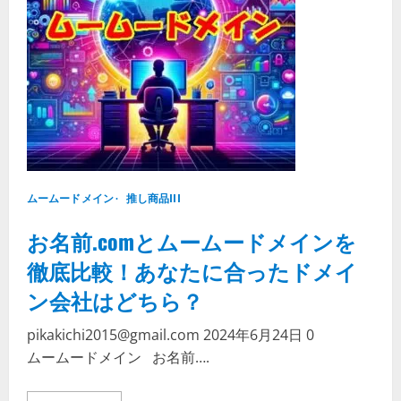
メ
イ
ン
for
WP
ホ
ス
テ
ィ
ン
グ
で
WordPress
を
今
ムームードメイン
す
推し商品III
ぐ
始
お名前.comとムームードメインを
め
よ
う！
徹底比較！あなたに合ったドメイ
ン会社はどちら？
pikakichi2015@gmail.com
2024年6月24日
0
ムームードメイン お名前….