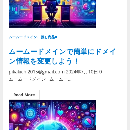
キ
ャ
ン
セ
ル・
返
金
に
つ
ムームードメイン
い
推し商品III
て
の
ムームードメインで簡単にドメイ
ガ
イ
ド
ン情報を変更しよう！
ラ
イ
ン」
pikakichi2015@gmail.com
2024年7月10日
0
ムームードメイン ムームー…
Read
Read More
more
about
ム
ー
ム
ー
ド
メ