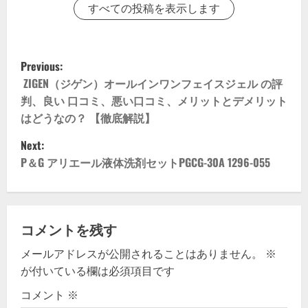
すべての投稿を表示します
P
Previous:
o
ZIGEN（ジゲン）オールインワンフェイスジェル の評
判、良い 口コミ、悪い口コミ、メリットとデメリット
s
はどうなの？ 【徹底解説】
t
Next:
P＆G アリエール液体洗剤セットPGCG-30A 1296-055
n
a
v
コメントを残す
メールアドレスが公開されることはありません。
※
i
が付いている欄は必須項目です
g
コメント
※