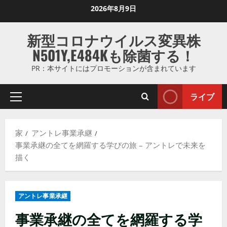
コ
2026年8月9日
ン
テ
新型コロナウイルス変異株
ン
N501Y,E484Kも除菌する！
ツ
に
PR：本サイトにはプロモーションが含まれています
ス
キ
ライブ
プ
ッ
ラ
プ
イ
し
家
アントレ事業承継
マ
ま
事業承継の全てを網羅する学びの旅 – アントレで未来を
リ
す
描く
メ
ニ
ュ
アントレ事業承継
ー
事業承継の全てを網羅する学