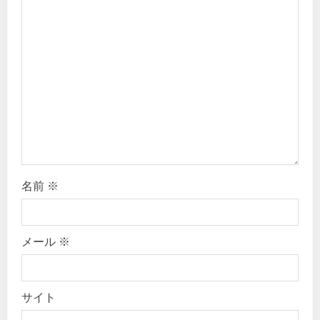
a
t
i
o
n
名前
※
メール
※
サイト