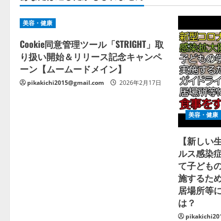
美容・健康
Cookie同意管理ツール「STRIGHT」取
り扱い開始＆リリース記念キャンペ
ーン【ムームードメイン】
pikakichi2015@gmail.com
2026年2月17日
美容・健康
【新しい
ルス感染
て子ども
施するた
居場所等
は？
pikakichi2