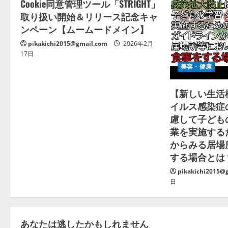
Cookie同意管理ツール「STRIGHT」
取り扱い開始＆リリース記念キャ
ンペーン【ムームードメイン】
pikakichi2015@gmail.com
2026年2月
17日
美容・健康
【新しい生活
イルス感染症
慮して子ども
業を実施する
からみる居場
する場合とは
pikakichi2015@
日
あなたは逃したかもしれません