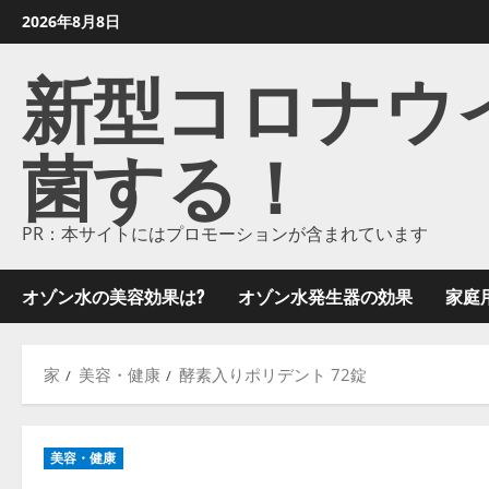
コ
2026年8月8日
ン
新型コロナウイル
テ
ン
ツ
菌する！
に
ス
キ
ッ
PR：本サイトにはプロモーションが含まれています
プ
し
オゾン水の美容効果は?
オゾン水発生器の効果
家庭
ま
す
家
美容・健康
酵素入りポリデント 72錠
美容・健康