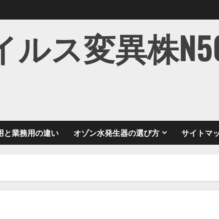
ス変異株N501Y
用と業務用の違い
オゾン水発生器の選び方
サイトマ