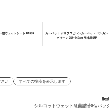
酸ウェットシート BA696
カーペット ポリプロピレンカーペット バルカン
グリーン 255×340cm 団地間6畳
ださい
すべての投稿を表示します
Next
シルコットウェット除菌詰替8個パッ