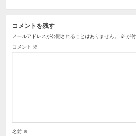
o
s
t
コメントを残す
n
メールアドレスが公開されることはありません。
※
が付
コメント
※
a
v
i
g
a
t
i
名前
※