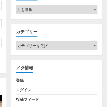
ア
ー
カ
イ
カテゴリー
ブ
カ
テ
ゴ
リ
メタ情報
ー
登録
ログイン
投稿フィード