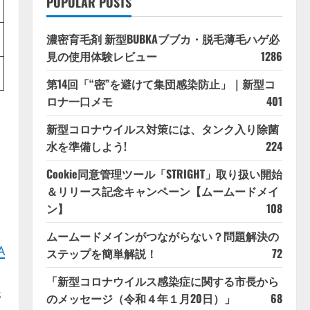
POPULAR POSTS
濃密育毛剤 新型BUBKAブブカ・脱毛薄毛ハゲ必
見の使用体験レビュー
1286
第14回「“密”を避けて集団感染防止」｜新型コ
ロナ一口メモ
401
新型コロナウイルス対策には、タンク入り除菌
水を準備しよう!
224
Cookie同意管理ツール「STRIGHT」取り扱い開始
＆リリース記念キャンペーン【ムームードメイ
ン】
108
ムームードメインがつながらない？問題解決の
ステップを簡単解説！
72
「新型コロナウイルス感染症に関する市長から
s
のメッセージ（令和４年１月20日）」
68