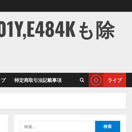
,E484Kも除
ップ
特定商取引法記載事項
ライブ
検
索: