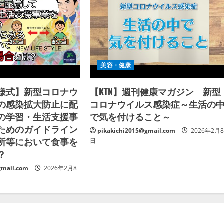
美容・健康
様式】新型コロナウ
【KTN】週刊健康マガジン 新型
の感染拡大防止に配
コロナウイルス感染症～生活の
の学習・生活支援事
で気を付けること～
ためのガイドライン
pikakichi2015@gmail.com
2026年2月
所等において食事を
日
？
gmail.com
2026年2月8