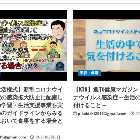
美容・健康
生活様式】新型コロナウイ
【KTN】週刊健康マガジ
症の感染拡大防止に配慮し
ナウイルス感染症～生活
の学習・生活支援事業を実
付けること～
めのガイドラインからみる
pikakichi2015@gmail.com
2
において食事をする場合と
015@gmail.com
2026年2月8日