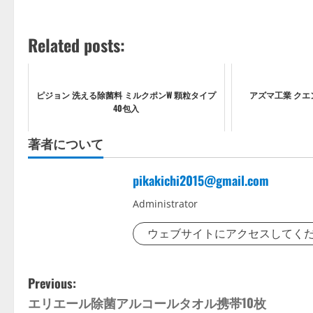
Related posts:
ピジョン 洗える除菌料 ミルクポンW 顆粒タイプ
アズマ工業 クエン
40包入
著者について
pikakichi2015@gmail.com
Administrator
ウェブサイトにアクセスしてく
P
Previous:
エリエール除菌アルコールタオル携帯10枚