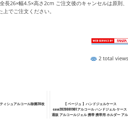
全長26×幅4.5×高さ2cm ご注文後のキャンセルは原則、
た上でご注文ください。
2 total view
ティシュアルコール除菌20枚
【 ベージュ 】ハンドジェルケース
case2020081901アルコール ハンドジェル ケース
通販 アルコールジェル 携帯 携帯用 ホルダー ア
コールジェルケース 可愛い おしゃれ かわいい
持...