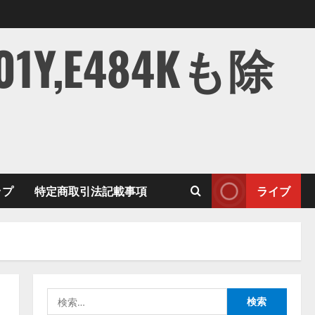
,E484Kも除
ップ
特定商取引法記載事項
ライブ
検
索: