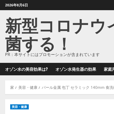
コ
2026年8月6日
ン
新型コロナウイル
テ
ン
ツ
菌する！
に
ス
キ
ッ
PR：本サイトにはプロモーションが含まれています
プ
し
オゾン水の美容効果は?
オゾン水発生器の効果
家庭
ま
す
家
美容・健康
パール金属 包丁 セラミック 140mm 食洗
美容・健康