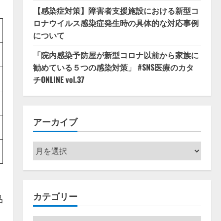
【感染症対策】障害者支援施設における新型コ
ロナウイルス感染症発生時の具体的な対応事例
について
「院内感染予防屋が新型コロナ以前から家族に
勧めている５つの感染対策」 #SNS医療のカタ
チONLINE vol.37
アーカイブ
ア
ー
カ
イ
カテゴリー
ブ
品