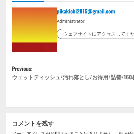
pikakichi2015@gmail.com
Administrator
ウェブサイトにアクセスしてく
P
Previous:
ウェットティッシュ/汚れ落とし/お得用/詰替/160
o
s
t
n
コメントを残す
a
メールアドレスが公開されることはありません。
※
が付