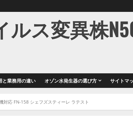
ス変異株N501Y
用と業務用の違い
オゾン水発生器の選び方
サイトマ
機対応 FN-158 シェフズスティーレ ラテスト