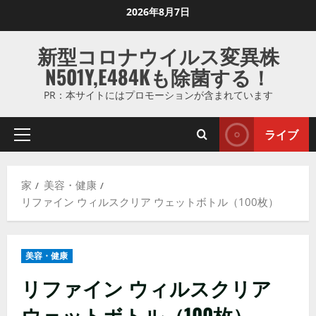
コ
2026年8月7日
ン
テ
新型コロナウイルス変異株
ン
N501Y,E484Kも除菌する！
ツ
に
PR：本サイトにはプロモーションが含まれています
ス
キ
ライブ
プ
ッ
ラ
プ
イ
し
家
美容・健康
マ
ま
リファイン ウィルスクリア ウェットボトル（100枚）
リ
す
メ
ニ
美容・健康
ュ
ー
リファイン ウィルスクリア
ウェットボトル（100枚）