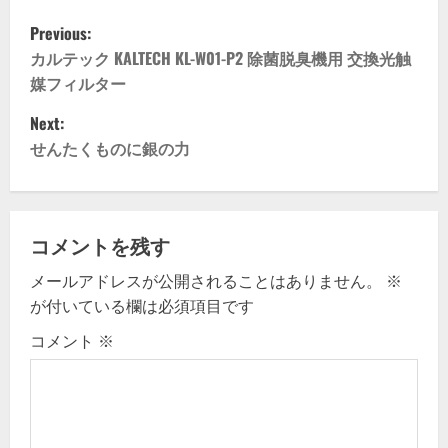
P
Previous:
o
カルテック KALTECH KL-W01-P2 除菌脱臭機用 交換光触
媒フィルター
s
Next:
t
せんたくものに銀の力
n
a
コメントを残す
v
メールアドレスが公開されることはありません。
※
が付いている欄は必須項目です
i
コメント
※
g
a
t