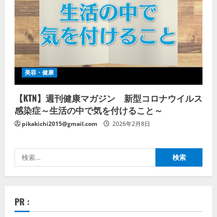
美容・健康
【KTN】週刊健康マガジン 新型コロナウイルス
感染症～生活の中で気を付けること～
pikakichi2015@gmail.com
2026年2月8日
検
索:
PR :