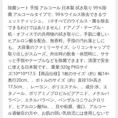
除菌シート 手指 アルコール 日本製 拭き取り 99％除
菌 アルコールタイプで、99％ウイルス除去できるウ
ェットティッシュ。（※すべてのウイルス・菌を除去
できるわけではありません）ドアノブ・テーブル・
机・オフィスでの共用物の拭き取りに。手肌に優しい
ヒアルロン酸を配合、無香料。手指の汚れ落としに
も。 大容量のファミリーサイズ。シリコンキャップで
取り出しがスムーズ。外出時の飲食・休憩時に、ササ
ッと手指やテーブルなどを除菌できます。清潔で安全
に使える日本製です。 重量:320g PKGサイ
ズ:10*10*17.5 【商品仕様】1枚のサイズ（約）幅14×
奥行20cm、、ボトルのサイズ（約）直径10×高さ
17.5cm、、レーヨン、ポリエステル、、成分:水、エ
タノール、ポリアミノプロピルビグアニド、メチルパ
ラベン、エチルパラベン、ベンザルコニウムクロリ
ド、ヒアルロン酸Na、、目や粘膜、傷口、アルコー
ル過敏症の方や、お肌の弱い乳幼児には使用しないで