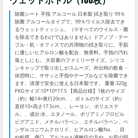
除菌シート 手指 アルコール 日本製 拭き取り 99％
除菌 アルコールタイプで、99％ウイルス除去でき
るウェットティッシュ。（※すべてのウイルス・菌
を除去できるわけではありません）ドアノブ・テー
ブル・机・オフィスでの共用物の拭き取りに。手肌
に優しいヒアルロン酸を配合、無香料。手指の汚れ
落としにも。 大容量のファミリーサイズ。シリコ
ンキャップで取り出しがスムーズ。外出時の飲食・
休憩時に、ササッと手指やテーブルなどを除菌でき
ます。清潔で安全に使える日本製です。 重量:320g
PKGサイズ:10*10*17.5 【商品仕様】1枚のサイズ
（約）幅14×奥行20cm、、ボトルのサイズ（約）
直径10×高さ17.5cm、、レーヨン、ポリエステ
ル、、成分:水、エタノール、ポリアミノプロピル
ビグアニド、メチルパラベン、エチルパラベン、ベ
ンザルコニウムクロリド、ヒアルロン酸Na、、目
や粘膜、傷口、アルコール過敏症の方や、お肌の弱