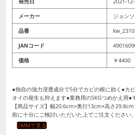
発売日
2021-12-
メーカー
ジョン
品番
kw_2310
JANコード
4901609
価格
￥4400
●独自の強力浸透成分で5分でカビの根に効く●カ
オイの発生も抑えます●業務用の5KGつめかえ用●モノタロウ
【商品サイズ】幅20.6cm×奥行13cm×高さ29.
前に十分にご検討いただいた上でご注文ください
DMMで見る