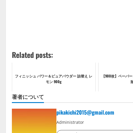
Related posts:
フィニッシュ パワー＆ピュアパウダー 詰替え レ
【900枚】ペーパータ
モン 900g
除
著者について
pikakichi2015@gmail.com
Administrator