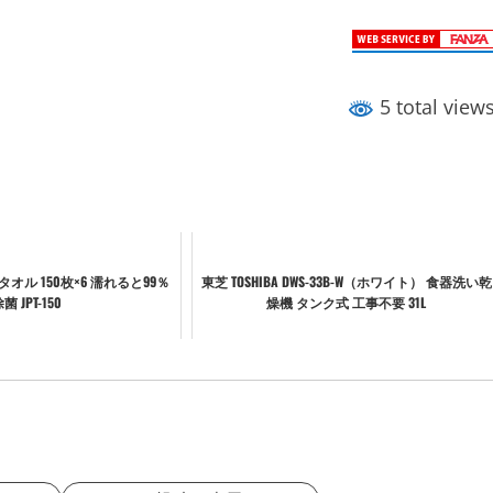
5 total view
オル 150枚×6 濡れると99％
東芝 TOSHIBA DWS-33B-W（ホワイト） 食器洗い乾
菌 JPT-150
燥機 タンク式 工事不要 31L