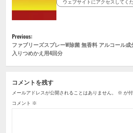
ウェブサイトにアクセスしてく
P
Previous:
ファブリーズスプレーW除菌 無香料 アルコール成
o
入りつめかえ用4回分
s
t
コメントを残す
n
メールアドレスが公開されることはありません。
※
が付
a
コメント
※
v
i