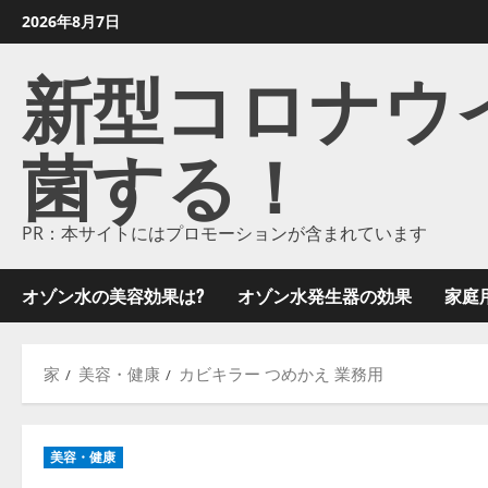
コ
2026年8月7日
ン
新型コロナウイル
テ
ン
ツ
菌する！
に
ス
キ
ッ
PR：本サイトにはプロモーションが含まれています
プ
し
オゾン水の美容効果は?
オゾン水発生器の効果
家庭
ま
す
家
美容・健康
カビキラー つめかえ 業務用
美容・健康