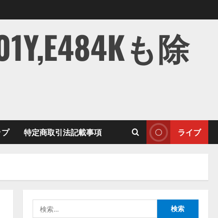
,E484Kも除
ップ
特定商取引法記載事項
ライブ
検
索: