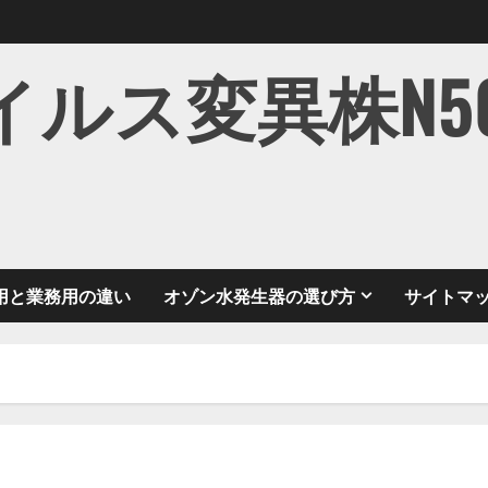
ス変異株N501Y
用と業務用の違い
オゾン水発生器の選び方
サイトマ