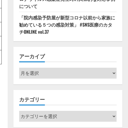
について
「院内感染予防屋が新型コロナ以前から家族に
勧めている５つの感染対策」 #SNS医療のカタ
チONLINE vol.37
アーカイブ
ア
ー
カ
イ
カテゴリー
ブ
カ
テ