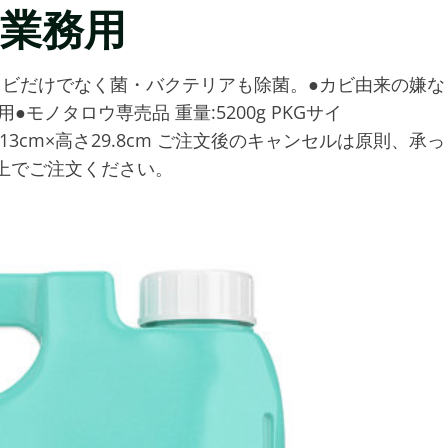
 業務用
カビだけでなく菌・バクテリアも除菌。●カビ由来の嫌な
モノタロウ専売品 重量:5200g PKGサイ
m×奥行13cm×高さ29.8cm ご注文後のキャンセルは原則、承っ
上でご注文ください。