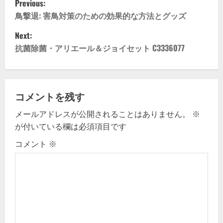
Previous:
o
鳥撃退: 害鳥対策のための効果的な方法とグッズ
Next:
s
抗菌除菌・アリエール＆ジョイセット C3336077
t
n
コメントを残す
a
メールアドレスが公開されることはありません。
※
v
が付いている欄は必須項目です
i
コメント
※
g
a
t