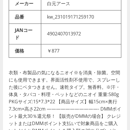
メーカー
白元アース
品番
kw_231019171259170
JANコー
4902407013972
ド
価格
￥877
衣類・布製品の気になるニオイ※を消臭・除菌。空間
にも使用できます。界面活性剤不使用で、スプレーし
た後にベタつきません。速乾タイプ。無香料。※汗・
体臭・タバコ・料理・ペットなどのニオイ 重量:580g
PKGサイズ:15*7.3*22 【商品サイズ】幅15cm×奥行
7.3cm×高さ22cm ———————————- DMMポイ
ント最大30％還元祭！ 【販売がDMMの場合】 クレジ
ットまたはDMMポイント支払いで対象商品をご購入