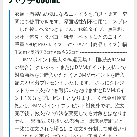
衣類・布製品の気になるニオイ※を消臭・除菌。空
間にも使用できます。界面活性剤不使用で、スプレ
ーした後にベタつきません。速乾タイプ。無香料。
※汗・体臭・タバコ・料理・ペットなどのニオイ
重量:580g PKGサイズ:15*7.3*22 【商品サイズ】幅
15cm×奥行7.3cm×高さ22cm -------------------------------
--- DMMポイント最大30％還元祭！ 【販売がDMM
の場合】 クレジットまたはDMMポイント支払いで
対象商品をご購入いただくとDMMポイントを購入
額の29％分プレゼントいたします。 さらにクレジ
ットカード支払いを選択いただけますとDMMポイ
ント1％分をプレゼントとなります。 ※代金引換支
払いはDMMポイントプレゼント対象外です。注文
完了後，お支払い方法を変更しても対象とはなりま
せん。 ※商品取り扱いの都合上，未来発売商品と
一緒に注文された場合はご注文を分割して発送させ
ていただく事がございますのでご了承ください。