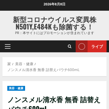
コ
2026年8月8日
ン
テ
新型コロナウイルス変異株
ン
N501Y,E484Kも除菌する！
ツ
に
PR：本サイトにはプロモーションが含まれています
ス
キ
ライブ
プ
ッ
ラ
プ
イ
し
家
美容・健康
マ
ま
ノンスメル清水香 無香 詰替えパウチ600mL
リ
す
メ
ニ
美容・健康
ュ
ー
ノンスメル清水香 無香 詰替え
パウチ600mL