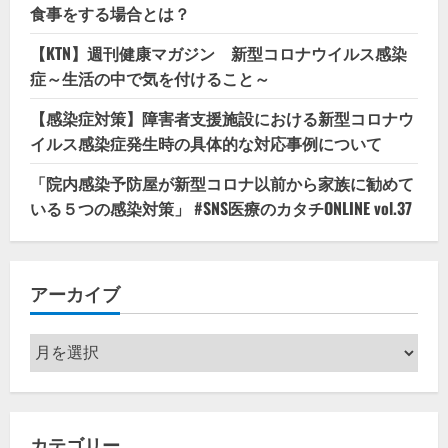
食事をする場合とは？
【KTN】週刊健康マガジン 新型コロナウイルス感染
症～生活の中で気を付けること～
【感染症対策】障害者支援施設における新型コロナウ
イルス感染症発生時の具体的な対応事例について
「院内感染予防屋が新型コロナ以前から家族に勧めて
いる５つの感染対策」 #SNS医療のカタチONLINE vol.37
アーカイブ
ア
ー
カ
イ
カテゴリー
ブ