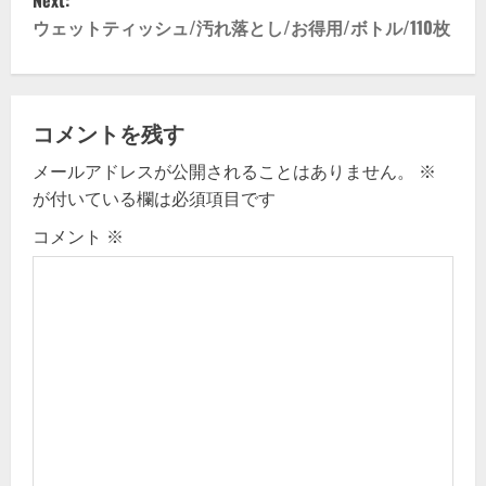
Next:
t
ウェットティッシュ/汚れ落とし/お得用/ボトル/110枚
n
a
コメントを残す
v
メールアドレスが公開されることはありません。
※
が付いている欄は必須項目です
i
コメント
※
g
a
t
i
o