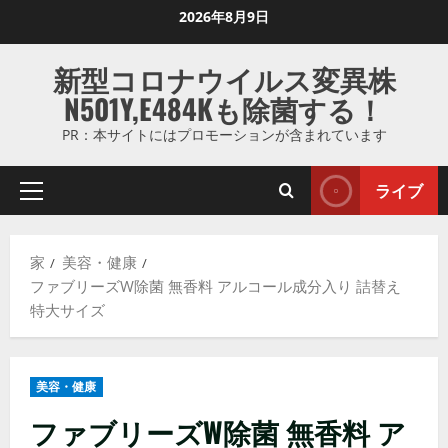
コ
2026年8月9日
ン
テ
新型コロナウイルス変異株
ン
N501Y,E484Kも除菌する！
ツ
に
PR：本サイトにはプロモーションが含まれています
ス
キ
ライブ
プ
ッ
ラ
プ
イ
し
家
美容・健康
マ
ま
ファブリーズW除菌 無香料 アルコール成分入り 詰替え
リ
す
特大サイズ
メ
ニ
ュ
美容・健康
ー
ファブリーズW除菌 無香料 ア