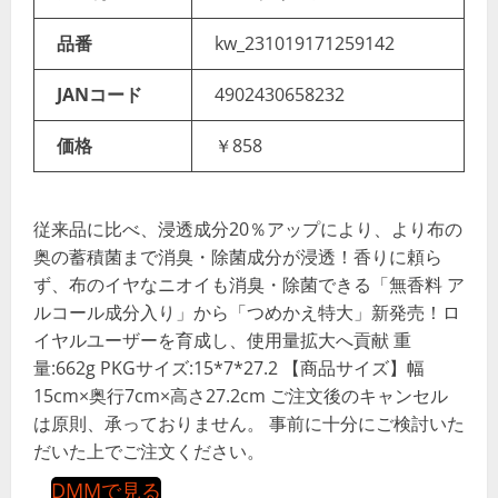
品番
kw_231019171259142
JANコード
4902430658232
価格
￥858
従来品に比べ、浸透成分20％アップにより、より布の
奥の蓄積菌まで消臭・除菌成分が浸透！香りに頼ら
ず、布のイヤなニオイも消臭・除菌できる「無香料 ア
ルコール成分入り」から「つめかえ特大」新発売！ロ
イヤルユーザーを育成し、使用量拡大へ貢献 重
量:662g PKGサイズ:15*7*27.2 【商品サイズ】幅
15cm×奥行7cm×高さ27.2cm ご注文後のキャンセル
は原則、承っておりません。 事前に十分にご検討いた
だいた上でご注文ください。
DMMで見る