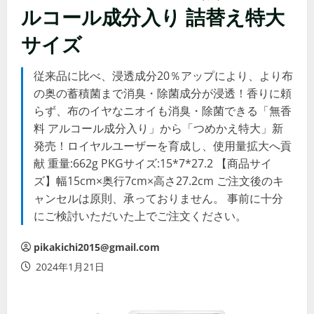
ルコール成分入り 詰替え特大
サイズ
従来品に比べ、浸透成分20％アップにより、より布
の奥の蓄積菌まで消臭・除菌成分が浸透！香りに頼
らず、布のイヤなニオイも消臭・除菌できる「無香
料 アルコール成分入り」から「つめかえ特大」新
発売！ロイヤルユーザーを育成し、使用量拡大へ貢
献 重量:662g PKGサイズ:15*7*27.2 【商品サイ
ズ】幅15cm×奥行7cm×高さ27.2cm ご注文後のキ
ャンセルは原則、承っておりません。 事前に十分
にご検討いただいた上でご注文ください。
pikakichi2015@gmail.com
2024年1月21日