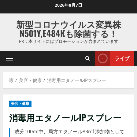
コ
2026年8月7日
ン
テ
新型コロナウイルス変異株
ン
N501Y,E484Kも除菌する！
ツ
に
PR：本サイトにはプロモーションが含まれています
ス
キ
ライブ
プ
ッ
ラ
プ
イ
し
家
美容・健康
消毒用エタノールIPスプレー
マ
ま
リ
す
メ
美容・健康
ニ
ュ
消毒用エタノールIPスプレー
ー
成分100ml中、局方エタノール83ml 添加物として