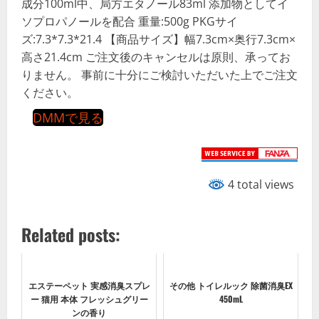
成分100ml中、局方エタノール83ml 添加物としてイ
ソプロパノールを配合 重量:500g PKGサイ
ズ:7.3*7.3*21.4 【商品サイズ】幅7.3cm×奥行7.3cm×
高さ21.4cm ご注文後のキャンセルは原則、承ってお
りません。 事前に十分にご検討いただいた上でご注文
ください。
DMMで見る
4 total views
Related posts:
エステーペット 実感消臭スプレ
その他 トイレルック 除菌消臭EX
ー 猫用 本体 フレッシュグリー
450mL
ンの香り