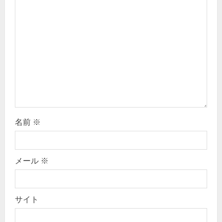
a
t
i
o
n
名前
※
メール
※
サイト