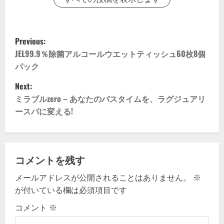
P
Previous:
o
JEL99.9％除菌アルコールウエットティッシュ60枚8個
パック
s
Next:
t
ミラブルzero – あなたのバスタイムを、ラグジュアリ
ースパに変える!
n
a
v
コメントを残す
メールアドレスが公開されることはありません。
※
i
が付いている欄は必須項目です
g
コメント
※