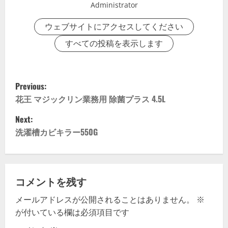
Administrator
ウェブサイトにアクセスしてください
すべての投稿を表示します
P
Previous:
o
花王 マジックリン業務用 除菌プラス 4.5L
Next:
s
洗濯槽カビキラー550G
t
n
コメントを残す
a
メールアドレスが公開されることはありません。
※
v
が付いている欄は必須項目です