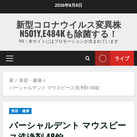
コ
2026年8月8日
ン
テ
新型コロナウイルス変異株
ン
N501Y,E484Kも除菌する！
ツ
に
PR：本サイトにはプロモーションが含まれています
ス
キ
ライブ
プ
ッ
ラ
プ
イ
し
家
美容・健康
マ
ま
パーシャルデント マウスピース洗浄剤 48錠
リ
す
メ
ニ
美容・健康
ュ
ー
パーシャルデント マウスピー
ス洗浄剤 48錠