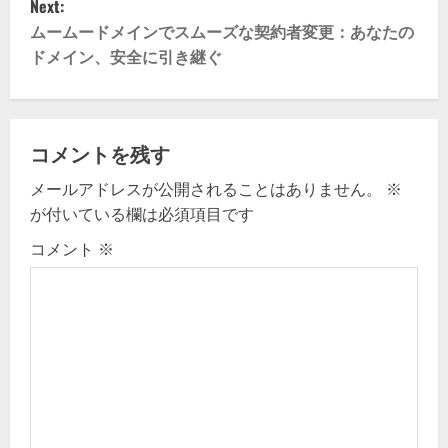
Next:
s
ムームードメインでスムーズな契約者変更：あなたの
t
ドメイン、安全に引き継ぐ
n
a
コメントを残す
v
メールアドレスが公開されることはありません。
※
が付いている欄は必須項目です
i
コメント
※
g
a
t
i
o