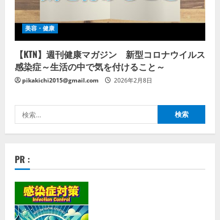
美容・健康
【KTN】週刊健康マガジン 新型コロナウイルス
感染症～生活の中で気を付けること～
pikakichi2015@gmail.com
2026年2月8日
検
索:
PR :