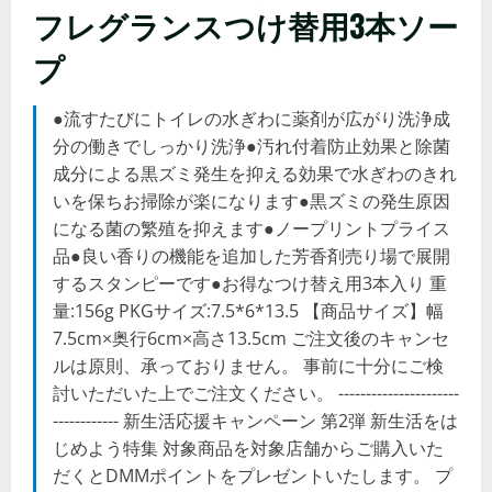
フレグランスつけ替用3本ソー
プ
●流すたびにトイレの水ぎわに薬剤が広がり洗浄成
分の働きでしっかり洗浄●汚れ付着防止効果と除菌
成分による黒ズミ発生を抑える効果で水ぎわのきれ
いを保ちお掃除が楽になります●黒ズミの発生原因
になる菌の繁殖を抑えます●ノープリントプライス
品●良い香りの機能を追加した芳香剤売り場で展開
するスタンピーです●お得なつけ替え用3本入り 重
量:156g PKGサイズ:7.5*6*13.5 【商品サイズ】幅
7.5cm×奥行6cm×高さ13.5cm ご注文後のキャンセ
ルは原則、承っておりません。 事前に十分にご検
討いただいた上でご注文ください。 ----------------------
------------ 新生活応援キャンペーン 第2弾 新生活をは
じめよう特集 対象商品を対象店舗からご購入いた
だくとDMMポイントをプレゼントいたします。 プ