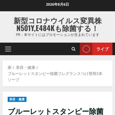
コ
2026年8月6日
ン
テ
新型コロナウイルス変異株
ン
N501Y,E484Kも除菌する！
ツ
に
PR：本サイトにはプロモーションが含まれています
ス
キ
ライブ
プ
ッ
ラ
プ
イ
し
家
美容・健康
マ
ま
ブルーレットスタンピー除菌フレグランスつけ替用3本
リ
す
ソープ
メ
ニ
ュ
美容・健康
ー
ブルーレットスタンピー除菌