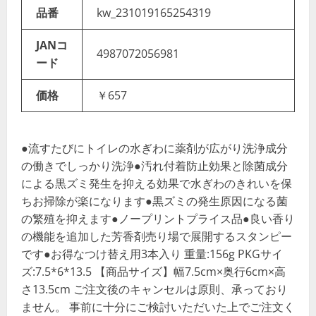
品番
kw_231019165254319
JANコ
4987072056981
ード
価格
￥657
●流すたびにトイレの水ぎわに薬剤が広がり洗浄成分
の働きでしっかり洗浄●汚れ付着防止効果と除菌成分
による黒ズミ発生を抑える効果で水ぎわのきれいを保
ちお掃除が楽になります●黒ズミの発生原因になる菌
の繁殖を抑えます●ノープリントプライス品●良い香り
の機能を追加した芳香剤売り場で展開するスタンピー
です●お得なつけ替え用3本入り 重量:156g PKGサイ
ズ:7.5*6*13.5 【商品サイズ】幅7.5cm×奥行6cm×高
さ13.5cm ご注文後のキャンセルは原則、承っており
ません。 事前に十分にご検討いただいた上でご注文く