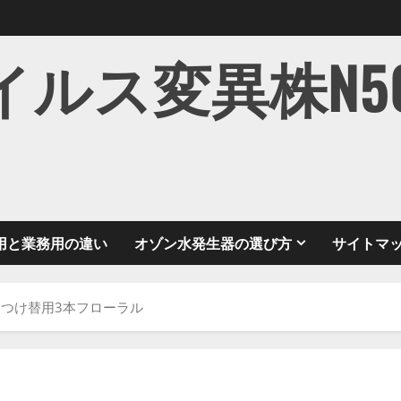
ス変異株N501Y
用と業務用の違い
オゾン水発生器の選び方
サイトマ
つけ替用3本フローラル