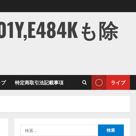
,E484Kも除
ップ
特定商取引法記載事項
ライブ
検
索: