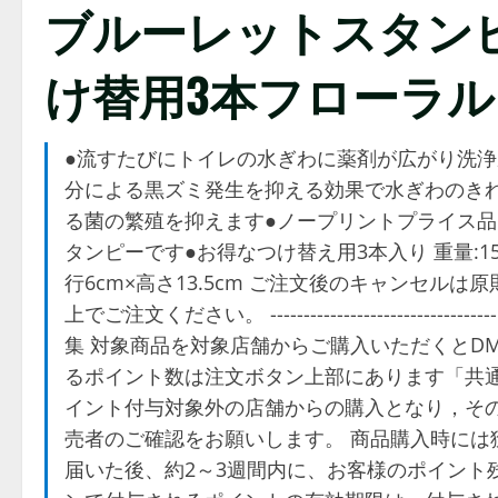
ブルーレットスタン
け替用3本フローラル
●流すたびにトイレの水ぎわに薬剤が広がり洗浄
分による黒ズミ発生を抑える効果で水ぎわのき
る菌の繁殖を抑えます●ノープリントプライス品
タンピーです●お得なつけ替え用3本入り 重量:156g 
行6cm×高さ13.5cm ご注文後のキャンセル
上でご注文ください。 ----------------------
集 対象商品を対象店舗からご購入いただくとD
るポイント数は注文ボタン上部にあります「共通
イント付与対象外の店舗からの購入となり，その
売者のご確認をお願いします。 商品購入時には
届いた後、約2～3週間内に、お客様のポイント