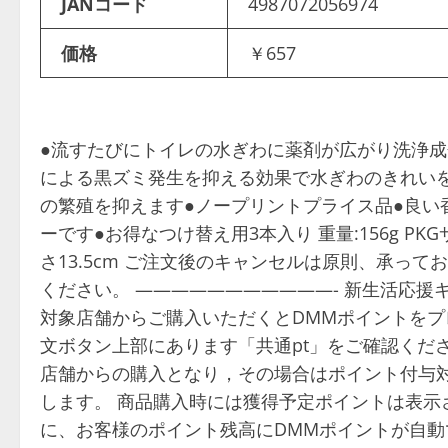
JANコード
4987072056974
価格
￥657
●流すたびにトイレの水ぎわに薬剤が広がり洗浄成
による黒ズミ発生を抑える効果で水ぎわのきれい
の繁殖を抑えます●ノープリントプライス品●良い
ーです●お得なつけ替え用3本入り 重量:156g PKGサイ
さ13.5cm ご注文後のキャンセルは原則、承っ
ください。 ———————————- 新生活応援
対象店舗からご購入いただくとDMMポイントをプ
文ボタン上部にあります「共通pt」をご確認くださ
店舗からの購入となり，その場合はポイント付与対
します。 商品購入時には獲得予定ポイントは表示
に、お客様のポイント残高にDMMポイントが自動