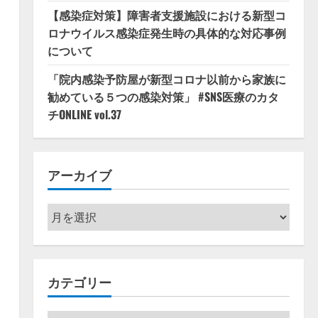
【感染症対策】障害者支援施設における新型コ
ロナウイルス感染症発生時の具体的な対応事例
について
「院内感染予防屋が新型コロナ以前から家族に
勧めている５つの感染対策」 #SNS医療のカタ
チONLINE vol.37
アーカイブ
ア
ー
カ
イ
カテゴリー
ブ