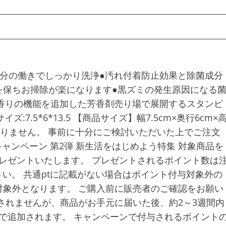
分の働きでしっかり洗浄●汚れ付着防止効果と除菌成分
を保ちお掃除が楽になります●黒ズミの発生原因になる
香りの機能を追加した芳香剤売り場で展開するスタンピ
ズ:7.5*6*13.5 【商品サイズ】幅7.5cm×奥行6cm×
ておりません。 事前に十分にご検討いただいた上でご注文
キャンペーン 第2弾 新生活をはじめよう特集 対象商品を
レゼントいたします。 プレゼントされるポイント数は
い。 共通ptに記載がない場合はポイント付与対象外の
象外となります。 ご購入前に販売者のご確認をお願い
されませんが、商品がお手元に届いた後、約2～3週間内
で追加されます。 キャンペーンで付与されるポイント