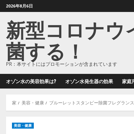
コ
2026年8月6日
ン
新型コロナウイル
テ
ン
ツ
菌する！
に
ス
キ
ッ
PR：本サイトにはプロモーションが含まれています
プ
し
オゾン水の美容効果は?
オゾン水発生器の効果
家庭
ま
す
家
美容・健康
ブルーレットスタンピー除菌フレグランス
美容・健康