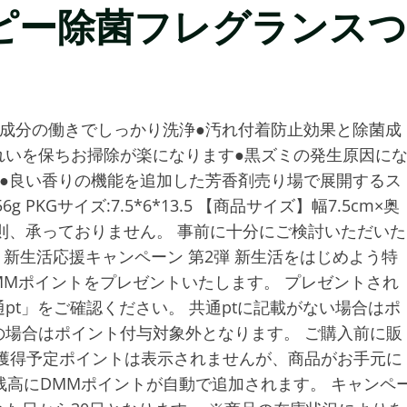
ピー除菌フレグランスつ
成分の働きでしっかり洗浄●汚れ付着防止効果と除菌成
れいを保ちお掃除が楽になります●黒ズミの発生原因に
●良い香りの機能を追加した芳香剤売り場で展開するス
PKGサイズ:7.5*6*13.5 【商品サイズ】幅7.5cm×奥
は原則、承っておりません。 事前に十分にご検討いただいた
------------ 新生活応援キャンペーン 第2弾 新生活をはじめよう特
MMポイントをプレゼントいたします。 プレゼントされ
pt」をご確認ください。 共通ptに記載がない場合はポ
場合はポイント付与対象外となります。 ご購入前に販
獲得予定ポイントは表示されませんが、商品がお手元に
残高にDMMポイントが自動で追加されます。 キャンペ