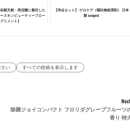
社桃谷順天館・美活菌に着目した
【10点セット】 ゲロケア（嘔吐物処理剤） 日本
ースキンビューティーフロー
製 sangost
プリメント】
ださい
すべての投稿を表示します
Next
除菌ジョイコンパクト フロリダグレープフルーツ
香り 特