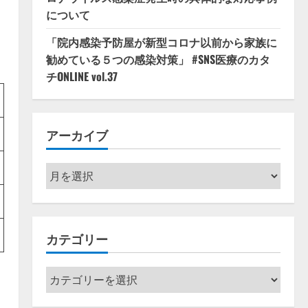
について
「院内感染予防屋が新型コロナ以前から家族に
勧めている５つの感染対策」 #SNS医療のカタ
チONLINE vol.37
アーカイブ
ア
ー
カ
イ
カテゴリー
ブ
カ
テ