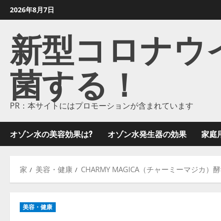
コ
2026年8月7日
ン
新型コロナウイル
テ
ン
ツ
菌する！
に
ス
キ
ッ
PR：本サイトにはプロモーションが含まれています
プ
し
オゾン水の美容効果は?
オゾン水発生器の効果
家庭
ま
す
家
美容・健康
CHARMY MAGICA（チャーミーマジカ
美容・健康