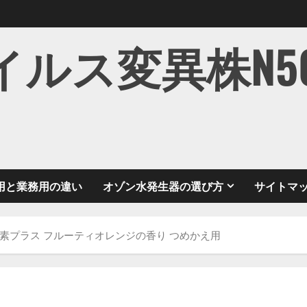
ス変異株N501Y
用と業務用の違い
オゾン水発生器の選び方
サイトマ
）酵素プラス フルーティオレンジの香り つめかえ用