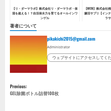
【リ・ダーマラボ】株式会社リ・ダーマラボ・保
【RF28】株式会
湿を超える！？自活保水力を育てるオールインワ
腸活サプリ【インナ
ンゲル
ラサ
著者について
pikakichi2015@gmail.com
Administrator
ウェブサイトにアクセスしてく
P
Previous:
GEL除菌ボトル詰替100枚
o
s