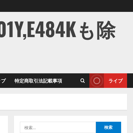
,E484Kも除
ップ
特定商取引法記載事項
ライブ
検
索: