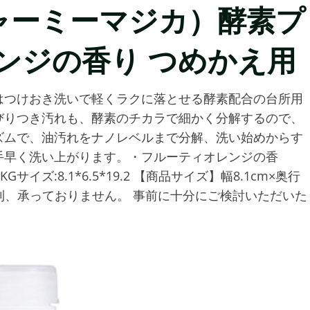
A（チャーミーマジカ）酵素プ
ンジの香り つめかえ用
はつけおき洗いで軽くラクに落とせる酵素配合の台所用
びりつき汚れも、酵素のチカラで細かく分解するので、
ズムで、油汚れをナノレベルまで分解、洗い始めからす
手早く洗い上がります。・フルーティオレンジの香
サイズ:8.1*6.5*19.2 【商品サイズ】幅8.1cm×奥行
ルは原則、承っておりません。 事前に十分にご検討いただいた