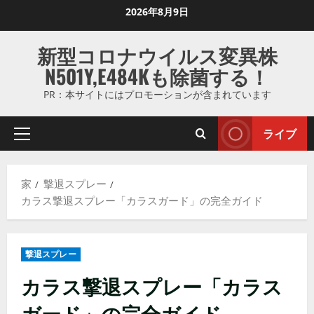
コ
2026年8月9日
ン
テ
新型コロナウイルス変異株
ン
N501Y,E484Kも除菌する！
ツ
に
PR：本サイトにはプロモーションが含まれています
ス
キ
ライブ
プ
ッ
ラ
プ
イ
し
家
撃退スプレー
マ
ま
カラス撃退スプレー「カラスガード」の完全ガイド
リ
す
メ
ニ
撃退スプレー
ュ
ー
カラス撃退スプレー「カラス
ガード」の完全ガイド