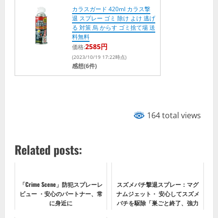
カラスガード 420ml カラス撃
退 スプレー ゴミ 除け よけ 逃げ
る 対策 烏 からす ゴミ捨て場 送
料無料
2585円
価格:
(2023/10/19 17:22時点)
感想(6件)
164 total views
Related posts:
「Crime Scene」防犯スプレーレ
スズメバチ撃退スプレー：マグ
ビュー ・安心のパートナー、常
ナムジェット・ 安心してスズメ
に身近に
バチを駆除「巣ごと終了、強力
12mまで」