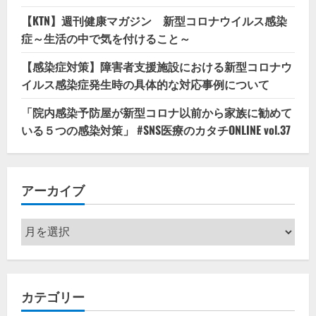
【KTN】週刊健康マガジン 新型コロナウイルス感染
症～生活の中で気を付けること～
【感染症対策】障害者支援施設における新型コロナウ
イルス感染症発生時の具体的な対応事例について
「院内感染予防屋が新型コロナ以前から家族に勧めて
いる５つの感染対策」 #SNS医療のカタチONLINE vol.37
アーカイブ
ア
ー
カ
イ
カテゴリー
ブ