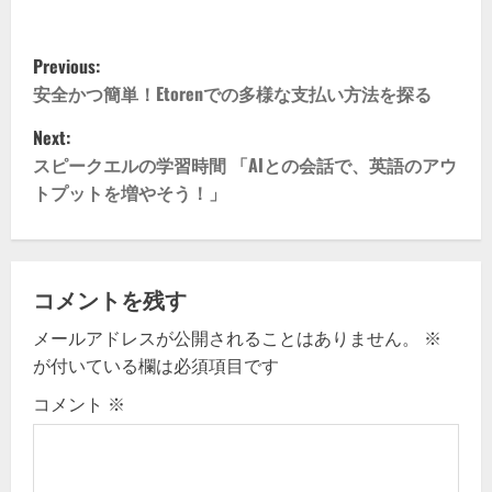
P
Previous:
o
安全かつ簡単！Etorenでの多様な支払い方法を探る
Next:
s
スピークエルの学習時間 「AIとの会話で、英語のアウ
t
トプットを増やそう！」
n
a
コメントを残す
v
メールアドレスが公開されることはありません。
※
が付いている欄は必須項目です
i
コメント
※
g
a