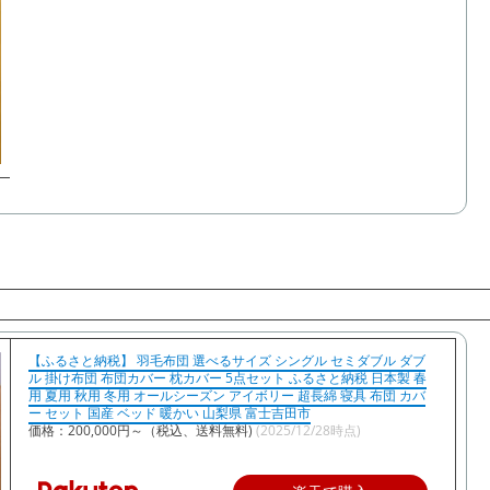
【ふるさと納税】 羽毛布団 選べるサイズ シングル セミダブル ダブ
ル 掛け布団 布団カバー 枕カバー 5点セット ふるさと納税 日本製 春
用 夏用 秋用 冬用 オールシーズン アイボリー 超長綿 寝具 布団 カバ
ー セット 国産 ベッド 暖かい 山梨県 富士吉田市
価格：200,000円～（税込、送料無料)
(2025/12/28時点)