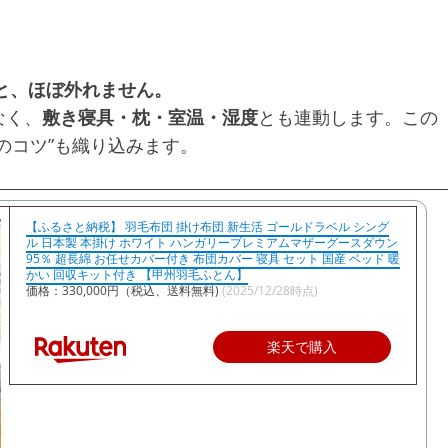
ぶと、ほぼ外れません。
なく、
敷き寝具・枕・室温・湿度
とも連動します。この
のコツ”も織り込みます。
【ふるさと納税】 羽毛布団 掛け布団 新生活 ゴールドラベル シング
ル 日本製 本掛け ホワイト ハンガリープレミアムマザーグースダウン
95％ 超長綿 お任せカバー付き 布団カバー 寝具 セット 国産 ベッド 暖
かい 回収キット付き 【甲州羽毛ふとん】
価格：330,000円（税込、送料無料)
(2025/12/28時点)
楽天で購入