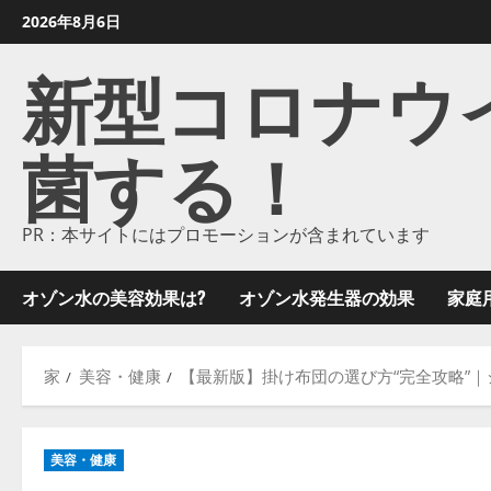
コ
2026年8月6日
ン
新型コロナウイル
テ
ン
ツ
菌する！
に
ス
キ
ッ
PR：本サイトにはプロモーションが含まれています
プ
し
オゾン水の美容効果は?
オゾン水発生器の効果
家庭
ま
す
家
美容・健康
【最新版】掛け布団の選び方“完全攻略”
美容・健康