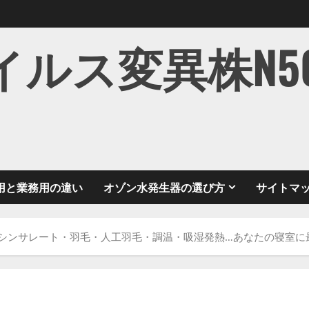
ス変異株N501Y
用と業務用の違い
オゾン水発生器の選び方
サイトマ
｜シンサレート・羽毛・人工羽毛・調温・吸湿発熱…あなたの寝室に