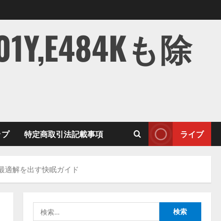
,E484Kも除
ップ
特定商取引法記載事項
ライブ
最適解を出す快眠ガイド
検
索: