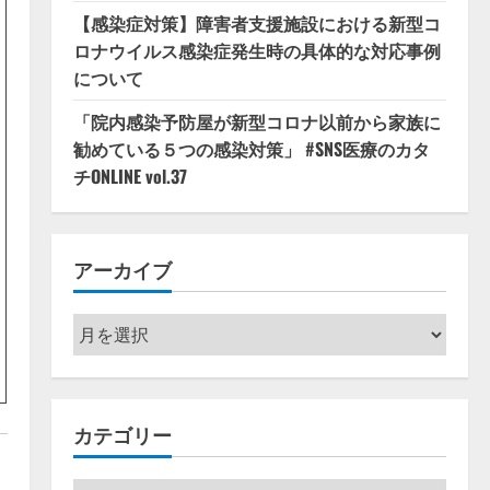
【感染症対策】障害者支援施設における新型コ
ロナウイルス感染症発生時の具体的な対応事例
について
「院内感染予防屋が新型コロナ以前から家族に
勧めている５つの感染対策」 #SNS医療のカタ
チONLINE vol.37
アーカイブ
ア
ー
カ
イ
カテゴリー
ブ