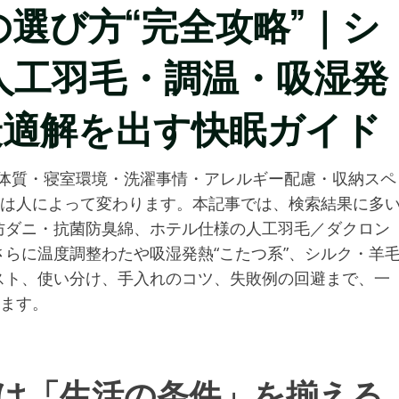
選び方“完全攻略”｜シ
人工羽毛・調温・吸湿発
最適解を出す快眠ガイド
。体質・寝室環境・洗濯事情・アレルギー配慮・収納スペ
解は人によって変わります。本記事では、検索結果に多
防ダニ・抗菌防臭綿、ホテル仕様の人工羽毛／ダクロン
らに温度調整わたや吸湿発熱“こたつ系”、シルク・羊
スト、使い分け、手入れのコツ、失敗例の回避まで、一
します。
は「生活の条件」を揃える