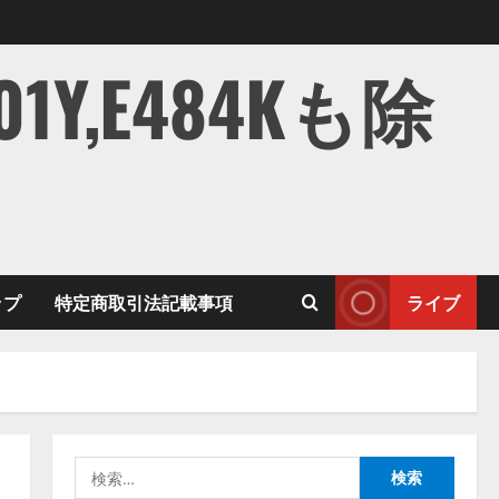
,E484Kも除
ップ
特定商取引法記載事項
ライブ
検
索: