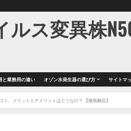
ス変異株N501Y
用と業務用の違い
オゾン水発生器の選び方
サイトマ
い口コミ、メリットとデメリットはどうなの？ 【徹底解説】