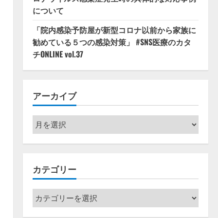
について
「院内感染予防屋が新型コロナ以前から家族に
勧めている５つの感染対策」 #SNS医療のカタ
チONLINE vol.37
アーカイブ
ア
ー
カ
イ
カテゴリー
ブ
カ
テ