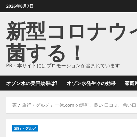
コ
2026年8月7日
ン
新型コロナウイル
テ
ン
ツ
菌する！
に
ス
キ
ッ
PR：本サイトにはプロモーションが含まれています
プ
し
オゾン水の美容効果は?
オゾン水発生器の効果
家庭
ま
す
家
旅行・グルメ
一休.com の評判、良い 口コミ、悪
旅行・グルメ