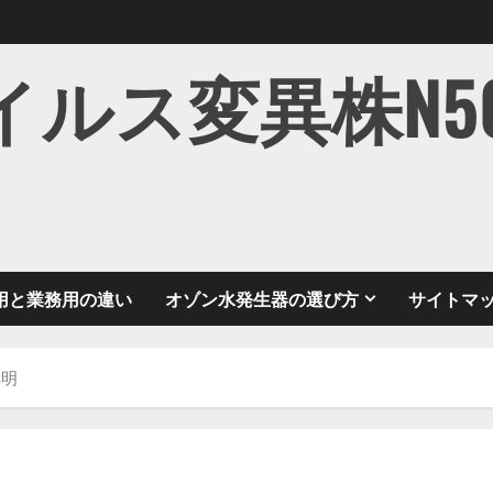
ス変異株N501Y
用と業務用の違い
オゾン水発生器の選び方
サイトマ
解明