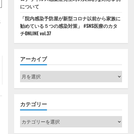
について
「院内感染予防屋が新型コロナ以前から家族に
s
勧めている５つの感染対策」 #SNS医療のカタ
チONLINE vol.37
アーカイブ
ア
ー
カ
イ
カテゴリー
ブ
カ
テ