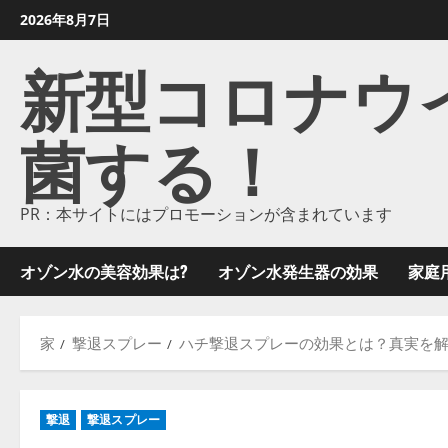
コ
2026年8月7日
ン
新型コロナウイル
テ
ン
ツ
菌する！
に
ス
キ
ッ
PR：本サイトにはプロモーションが含まれています
プ
し
オゾン水の美容効果は?
オゾン水発生器の効果
家庭
ま
す
家
撃退スプレー
ハチ撃退スプレーの効果とは？真実を
撃退
撃退スプレー