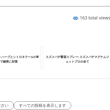
163 total view
: ハーブとシトロネラールのW
スズメバチ撃退スプレー: スズメバチマグナムジ
で確実に対策
ェットプロの全て
ださい
すべての投稿を表示します