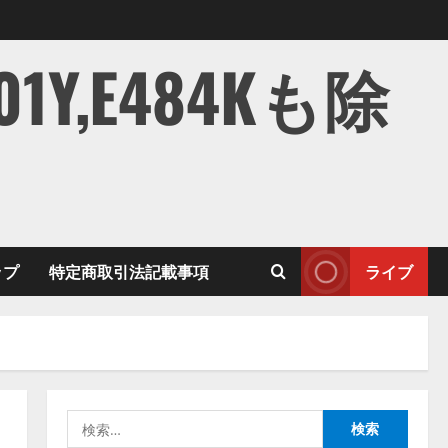
,E484Kも除
ップ
特定商取引法記載事項
ライブ
検
索: