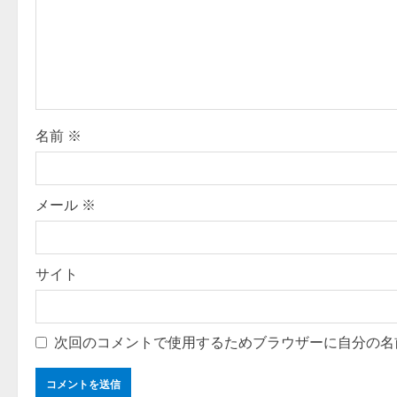
a
t
i
o
名前
※
n
メール
※
サイト
次回のコメントで使用するためブラウザーに自分の名