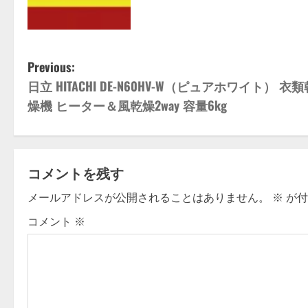
P
Previous:
日立 HITACHI DE-N60HV-W（ピュアホワイト） 衣類
o
燥機 ヒーター＆風乾燥2way 容量6kg
s
t
コメントを残す
n
メールアドレスが公開されることはありません。
※
が付
a
コメント
※
v
i
g