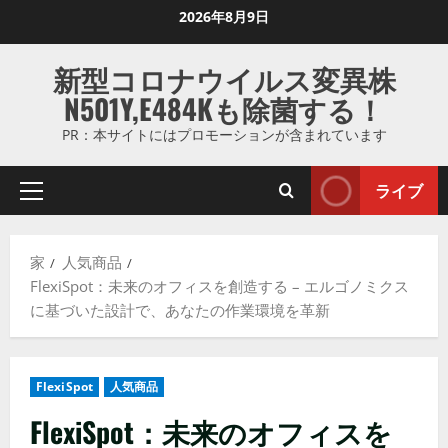
コ
2026年8月9日
ン
テ
新型コロナウイルス変異株
ン
N501Y,E484Kも除菌する！
ツ
に
PR：本サイトにはプロモーションが含まれています
ス
キ
ライブ
プ
ッ
ラ
プ
イ
し
家
人気商品
マ
ま
FlexiSpot：未来のオフィスを創造する – エルゴノミクス
リ
す
に基づいた設計で、あなたの作業環境を革新
メ
ニ
ュ
FlexiSpot
人気商品
ー
FlexiSpot：未来のオフィスを