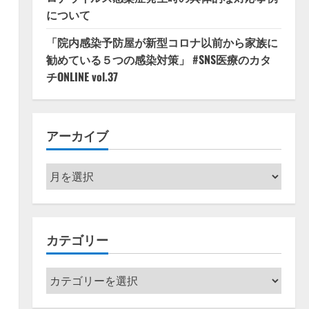
について
「院内感染予防屋が新型コロナ以前から家族に
勧めている５つの感染対策」 #SNS医療のカタ
チONLINE vol.37
アーカイブ
ア
ー
カ
イ
カテゴリー
ブ
カ
テ