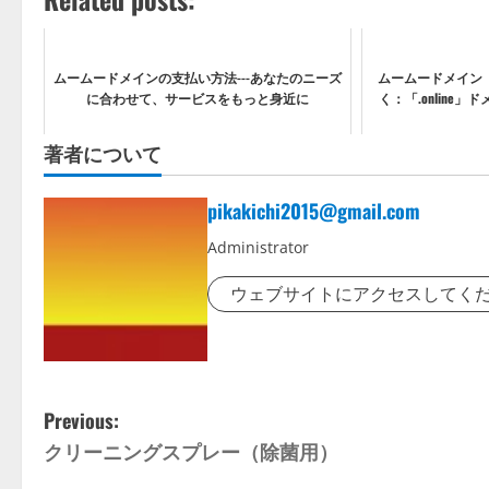
ムームードメインの支払い方法---あなたのニーズ
ムームードメイン
に合わせて、サービスをもっと身近に
く：「.online
著者について
pikakichi2015@gmail.com
Administrator
ウェブサイトにアクセスしてく
P
Previous:
クリーニングスプレー（除菌用）
o