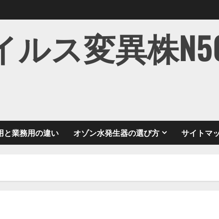
ス変異株N501Y
用と業務用の違い
オゾン水発生器の選び方
サイトマ