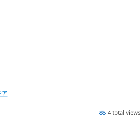
ジア
4 total view