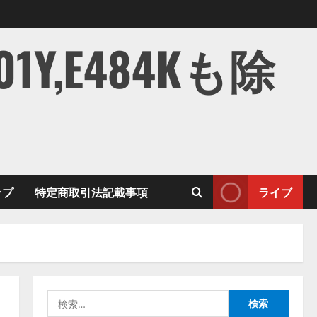
,E484Kも除
ップ
特定商取引法記載事項
ライブ
検
索: