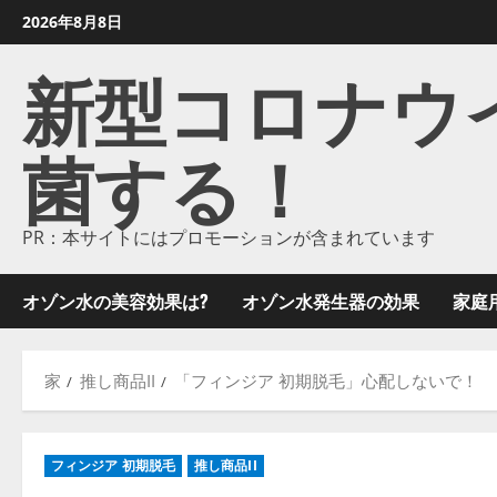
コ
2026年8月8日
ン
新型コロナウイル
テ
ン
ツ
菌する！
に
ス
キ
ッ
PR：本サイトにはプロモーションが含まれています
プ
し
オゾン水の美容効果は?
オゾン水発生器の効果
家庭
ま
す
家
推し商品II
「フィンジア 初期脱毛」心配しないで！
フィンジア 初期脱毛
推し商品II