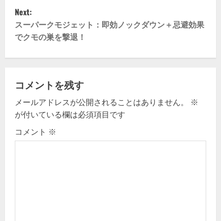
s
Next:
t
スーパークモジェット：即効ノックダウン＋忌避効果
でクモの巣を撃退！
n
a
v
コメントを残す
メールアドレスが公開されることはありません。
※
i
が付いている欄は必須項目です
g
コメント
※
a
t
i
o