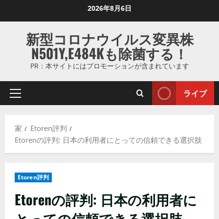
コ
2026年8月6日
ン
テ
新型コロナウイルス変異株
ン
N501Y,E484Kも除菌する！
ツ
に
PR：本サイトにはプロモーションが含まれています
ス
キ
ライブ
プ
ッ
ラ
プ
イ
し
家
Etoren評判
マ
ま
Etorenの評判: 日本の利用者にとっての信頼できる選択肢
リ
す
メ
ニ
Etoren評判
ュ
ー
Etorenの評判: 日本の利用者に
とっての信頼できる選択肢