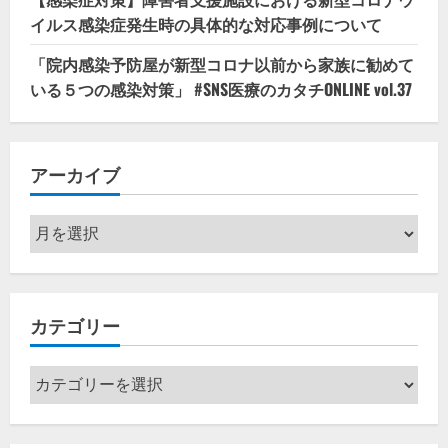
イルス感染症発生時の具体的な対応事例について
「院内感染予防屋が新型コロナ以前から家族に勧めて
いる５つの感染対策」 #SNS医療のカタチONLINE vol.37
アーカイブ
ア
ー
カ
イ
カテゴリー
ブ
カ
テ
ゴ