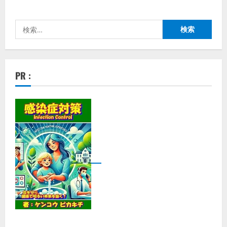
検
索:
PR :