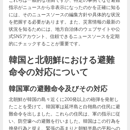
これらは一般的な理由ですが、特定の事例でなぜ避難
指示がニュースから非表示になったのかを正確に知る
には、そのニュースソースの編集方針や具体的な状況
を把握する必要があります。また、災害情報の最新の
状況を知るためには、地方自治体のウェブサイトや公
式SNSアカウント、信頼できるニュースソースを定期
的にチェックすることが重要です。
韓国と北朝鮮における避難
命令の対応について
韓国軍の避難命令及びその対応
北朝鮮が韓国の島々近くに200発以上の砲弾を発射し
たことを受けて、韓国軍は延坪島と白翎島の住民に避
難命令を出しました。これらの住民は、軍の指示に従
い、防空壕への避難を行いました。韓国はこの行為を
挑発行為と捉え、緊張の高まりと朝鮮半島の平和への