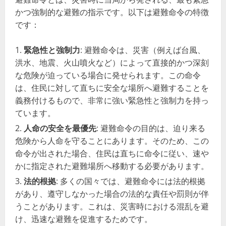
かつ強制的な避難の指示です。以下は避難命令の特徴
です：
緊急性と強制力
: 避難命令は、災害（例えば台風、
洪水、地震、火山噴火など）によって直接的かつ深刻
な危険が迫っている場合に発せられます。この命令
は、住民に対して直ちに安全な場所へ避難することを
義務付けるもので、非常に強い緊急性と強制力を持っ
ています。
人命の安全を最優先
: 避難命令の目的は、迫り来る
危険から人命を守ることにあります。そのため、この
命令が出された場合、住民は直ちに命令に従い、速や
かに指定された避難場所へ移動する必要があります。
法的根拠
: 多くの国々では、避難命令には法的根拠
があり、遵守しなかった場合の法的な責任や罰則が伴
うことがあります。これは、災害時における混乱を避
け、迅速な避難を促進するためです。