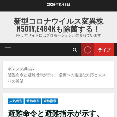
コ
2026年8月8日
ン
テ
新型コロナウイルス変異株
ン
N501Y,E484Kも除菌する！
ツ
に
PR：本サイトにはプロモーションが含まれています
ス
キ
ライブ
プ
ッ
ラ
プ
イ
し
家
人気商品
マ
ま
避難命令と避難指示が示す、危機への迅速な対応と未来
リ
す
への希望
メ
ニ
ュ
人気商品
避難命令
避難指示
ー
避難命令と避難指示が示す、