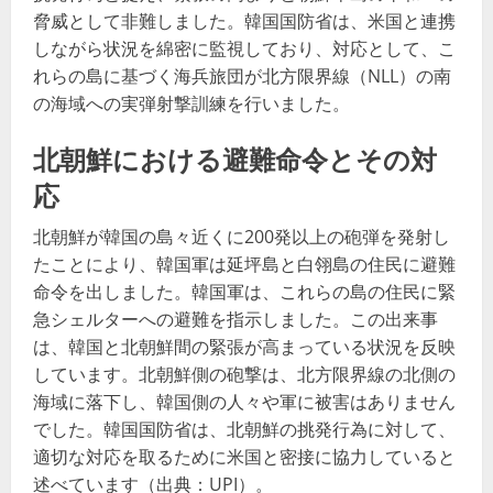
脅威として非難しました。韓国国防省は、米国と連携
しながら状況を綿密に監視しており、対応として、こ
れらの島に基づく海兵旅団が北方限界線（NLL）の南
の海域への実弾射撃訓練を行いました​​。
北朝鮮における避難命令とその対
応
北朝鮮が韓国の島々近くに200発以上の砲弾を発射し
たことにより、韓国軍は延坪島と白翎島の住民に避難
命令を出しました。韓国軍は、これらの島の住民に緊
急シェルターへの避難を指示しました。この出来事
は、韓国と北朝鮮間の緊張が高まっている状況を反映
しています。北朝鮮側の砲撃は、北方限界線の北側の
海域に落下し、韓国側の人々や軍に被害はありません
でした。韓国国防省は、北朝鮮の挑発行為に対して、
適切な対応を取るために米国と密接に協力していると
述べています（出典：UPI​​）。