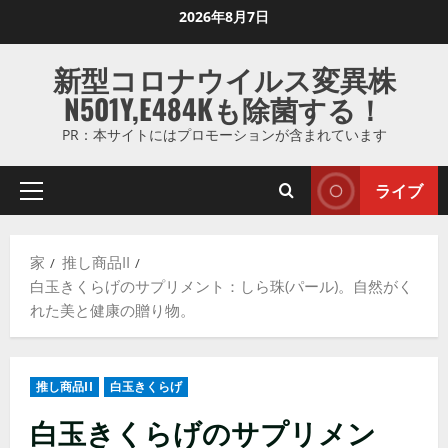
コ
2026年8月7日
ン
テ
新型コロナウイルス変異株
ン
N501Y,E484Kも除菌する！
ツ
に
PR：本サイトにはプロモーションが含まれています
ス
キ
ライブ
プ
ッ
ラ
プ
イ
し
家
推し商品II
マ
ま
白玉きくらげのサプリメント：しら珠(パール)。自然がく
リ
す
れた美と健康の贈り物。
メ
ニ
ュ
推し商品II
白玉きくらげ
ー
白玉きくらげのサプリメン