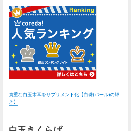
貴重な白玉木耳をサプリメント化【白珠(パール)の輝
き】
白玉きくらげ