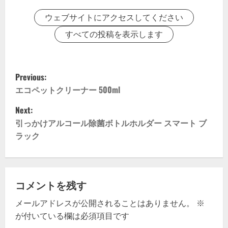
ウェブサイトにアクセスしてください
すべての投稿を表示します
P
Previous:
o
エコペットクリーナー 500ml
Next:
s
引っかけアルコール除菌ボトルホルダー スマート ブ
t
ラック
n
a
コメントを残す
v
メールアドレスが公開されることはありません。
※
が付いている欄は必須項目です
i