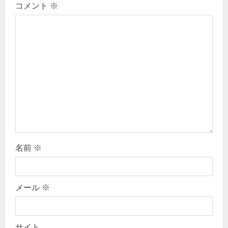
コメント
※
g
a
t
i
o
n
名前
※
メール
※
サイト