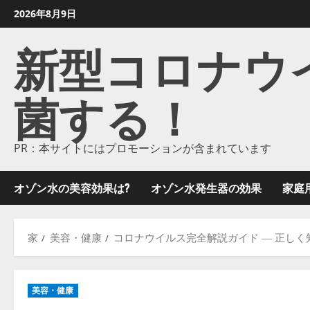
コ
2026年8月9日
ン
新型コロナウイル
テ
ン
ツ
菌する！
に
ス
キ
ッ
PR：本サイトにはプロモーションが含まれています
プ
し
オゾン水の美容効果は?
オゾン水発生器の効果
家庭
ま
す
家
美容・健康
コロナウイルス完全解説ガイド ― 正しく
美容・健康