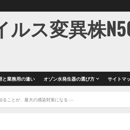
ス変異株N501Y
用と業務用の違い
オゾン水発生器の選び方
サイトマ
知ることが、最大の感染対策になる ―