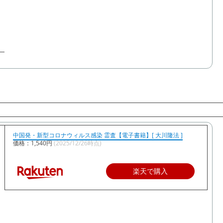
中国発・新型コロナウィルス感染 霊査【電子書籍】[ 大川隆法 ]
価格：1,540円
(2025/12/26時点)
楽天で購入