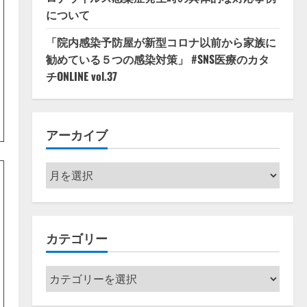
について
「院内感染予防屋が新型コロナ以前から家族に
勧めている５つの感染対策」 #SNS医療のカタ
チONLINE vol.37
アーカイブ
ア
ー
カ
イ
カテゴリー
ブ
カ
テ