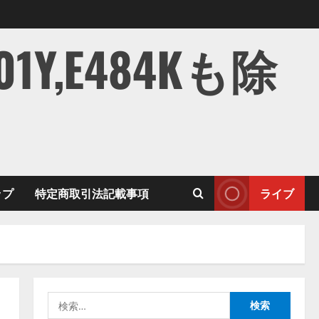
,E484Kも除
ップ
特定商取引法記載事項
ライブ
検
索: