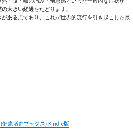
発熱・咳・喉の痛み・倦怠感といった一般的な症状か
差の大きい経過
をたどります。
スがある
点であり、これが世界的流行を引き起こした最
康増進ブックス) Kindle版