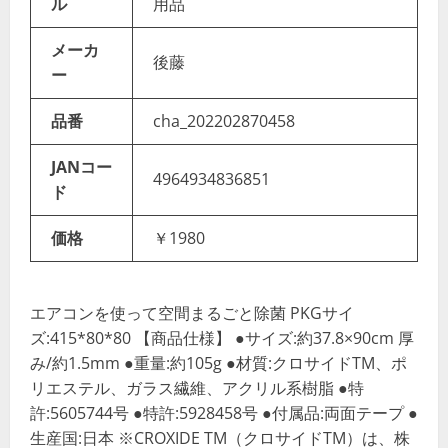
ル
用品
メーカ
後藤
ー
品番
cha_202202870458
JANコー
4964934836851
ド
価格
￥1980
エアコンを使って空間まるごと除菌 PKGサイ
ズ:415*80*80 【商品仕様】 ●サイズ:約37.8×90cm 厚
み/約1.5mm ●重量:約105g ●材質:クロサイドTM、ポ
リエステル、ガラス繊維、アクリル系樹脂 ●特
許:5605744号 ●特許:5928458号 ●付属品:両面テープ ●
生産国:日本 ※CROXIDE TM（クロサイドTM）は、株