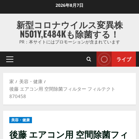
コ
2026年8月7日
ン
テ
新型コロナウイルス変異株
ン
N501Y,E484Kも除菌する！
ツ
に
PR：本サイトにはプロモーションが含まれています
ス
キ
ライブ
プ
ッ
ラ
プ
イ
し
家
美容・健康
マ
ま
後藤 エアコン用 空間除菌フィルター フィルテクト
リ
す
870458
メ
ニ
ュ
美容・健康
ー
後藤 エアコン用 空間除菌フィ