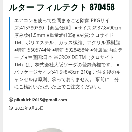
ルター フィルテクト 870458
エアコンを使って空間まるごと除菌 PKGサイ
ズ:415*80*80 【商品仕様】 ●サイズ:約37.8×90cm
厚み/約1.5mm ●重量:約105g ●材質:クロサイド
TM、ポリエステル、ガラス繊維、アクリル系樹脂
●特許:5605744号 ●特許:5928458号 ●付属品:両面テ
ープ ●生産国:日本 ※CROXIDE TM（クロサイド
TM）は、株式会社大阪ソーダの登録商標です。 ●
パッケージサイズ:41.5×8×8cm 210g ご注文後のキ
ャンセルは原則、承っておりません。 事前に十分
にご検討いただいた上でご注文ください。
pikakichi2015@gmail.com
2023年9月26日