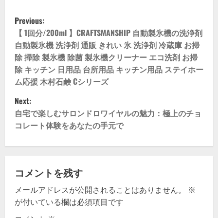
P
Previous:
o
【 1回分/200ml 】CRAFTSMANSHIP 自動製氷機の洗浄剤
自動製氷機 洗浄剤 通販 きれい 氷 洗浄剤 冷蔵庫 お掃
s
除 掃除 製氷機 除菌 製氷機クリーナー エコ洗剤 お掃
除 キッチン 日用品 台所用品 キッチン用品 ステイホー
t
ム応援 木村石鹸 Cシリーズ
n
Next:
自宅で楽しむサロンドロワイヤルの魅力：極上のチョ
a
コレート体験をあなたの手元で
v
i
コメントを残す
g
メールアドレスが公開されることはありません。
※
a
が付いている欄は必須項目です