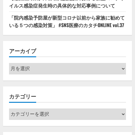
イルス感染症発生時の具体的な対応事例について
「院内感染予防屋が新型コロナ以前から家族に勧めて
いる５つの感染対策」 #SNS医療のカタチONLINE vol.37
アーカイブ
ア
ー
カ
イ
カテゴリー
ブ
カ
テ
ゴ
リ