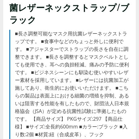
菌レザーネックストラップ/ブ
ラック
■長さ調整可能なマスク用抗菌レザーネックストラ
ップです。 ■食事中などのちょっと外しに便利で
す。 ■アジャスターでストラップの長さを自在に調
整できます。 ■長さを調整するとマスクベルトとし
ても使用でき、耳への負担軽減、痛みの予防に便利
です。 ■ビジネスシーンにも馴染む使いやすいレザ
ー素材を採用しています。 ■レザーには抗菌加工が
施してあり、衛生的にお使いいただけます。 ■こち
らの製品は表面上における細菌の増殖を抑制、ある
いは阻害する性能を有したもので、財団法人日本規
格協会（JSA）が定める抗菌性試験に準拠したもの
です。 【商品サイズ】 PKGサイズ:297 【商品仕
様】 ■サイズ:全長約600mm ■カラー:ブラック ■入
り数:2個 ■材質:紐（合成皮革）、フック