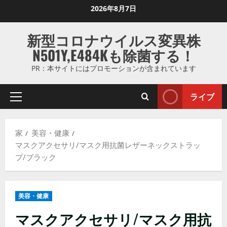
コ
2026年8月7日
ン
テ
新型コロナウイルス変異株
ン
N501Y,E484Kも除菌する！
ツ
に
PR：本サイトにはプロモーションが含まれています
ス
キ
ライブ
プ
ッ
ラ
プ
イ
し
家
美容・健康
マ
ま
マスクアクセサリ/マスク用抗菌レザーネックストラッ
リ
す
プ/ブラック
メ
ニ
ュ
美容・健康
ー
マスクアクセサリ/マスク用抗