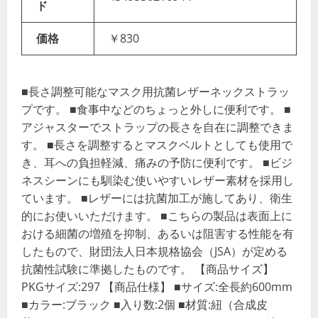
ド
価格
￥830
■長さ調整可能なマスク用抗菌レザーネックストラッ
プです。 ■食事中などのちょっと外しに便利です。 ■
アジャスターでストラップの長さを自在に調整できま
す。 ■長さを調整するとマスクベルトとしても使用で
き、耳への負担軽減、痛みの予防に便利です。 ■ビジ
ネスシーンにも馴染む使いやすいレザー素材を採用し
ています。 ■レザーには抗菌加工が施してあり、衛生
的にお使いいただけます。 ■こちらの製品は表面上に
おける細菌の増殖を抑制、あるいは阻害する性能を有
したもので、財団法人日本規格協会（JSA）が定める
抗菌性試験に準拠したものです。 【商品サイズ】
PKGサイズ:297 【商品仕様】 ■サイズ:全長約600mm
■カラー:ブラック ■入り数:2個 ■材質:紐（合成皮