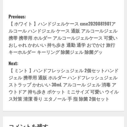
P
Previous:
o
【 ホワイト 】ハンドジェルケース case2020081901ア
ルコール ハンドジェル ケース 通販 アルコールジェル
s
携帯 携帯用 ホルダー アルコールジェルケース 可愛い
おしゃれ かわいい 持ち歩き 通勤 通学 おでかけ 旅行
t
キーホルダー キーリング 除菌ジェル 除菌グッ
n
Next:
【 ミント 】ハンドフレッシュジェル 2個セットハンド
a
ジェル 携帯用 通販 ホルダー ハンドフレッシュジェル
v
ストラップ かわいい 30mL アルコール ジェル 消毒 ア
ウトドア 持ち歩き ポケット ミニサイズ 可愛い ウイル
i
ス対策 清潔 香り エタノール 手 指 除菌 2個セット
g
a
コメントを残す