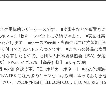
スク用抗菌レザーケースです。 ■食事中などの仮置きに
織布マスク1枚をコンパクトに収納できます。 ■表面は高
ただけます。 ■ケースの表面・裏面生地共に抗菌加工
取り付けできるハトメ穴つきです。 ■こちらの製品は表
能を有したもので、財団法人日本規格協会（JSA）が定
PKGサイズ:279 【商品仕様】 ■サイズ:約
:1個 ■材質:合成皮革、TC、ポリカーボネート ■その他:収
-MKCNWTBK ご注文後のキャンセルは原則、承っておりま
OPYRIGHT ELECOM CO.，LTD. ALL RIGHT