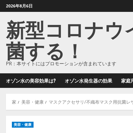
コ
2026年8月6日
ン
新型コロナウイル
テ
ン
ツ
菌する！
に
ス
キ
ッ
PR：本サイトにはプロモーションが含まれています
プ
し
オゾン水の美容効果は?
オゾン水発生器の効果
家庭
ま
す
家
美容・健康
マスクアクセサリ/不織布マスク用抗菌レザ
美容・健康