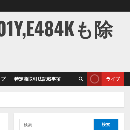
,E484Kも除
ップ
特定商取引法記載事項
ライブ
検
索: