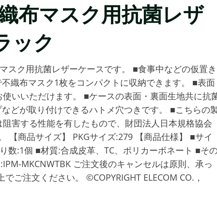
不織布マスク用抗菌レザ
ブラック
マスク用抗菌レザーケースです。 ■食事中などの仮置き
で不織布マスク1枚をコンパクトに収納できます。 ■表面
使いいただけます。 ■ケースの表面・裏面生地共に抗
プなどが取り付けできるハトメ穴つきです。 ■こちらの
は阻害する性能を有したもので、財団法人日本規格協会
【商品サイズ】 PKGサイズ:279 【商品仕様】 ■サイ
 ■入り数:1個 ■材質:合成皮革、TC、ポリカーボネート ■そ
番:IPM-MKCNWTBK ご注文後のキャンセルは原則、承っ
文ください。 ©COPYRIGHT ELECOM CO.，