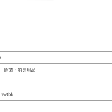
0
物 除菌・消臭用品
cnwtbk