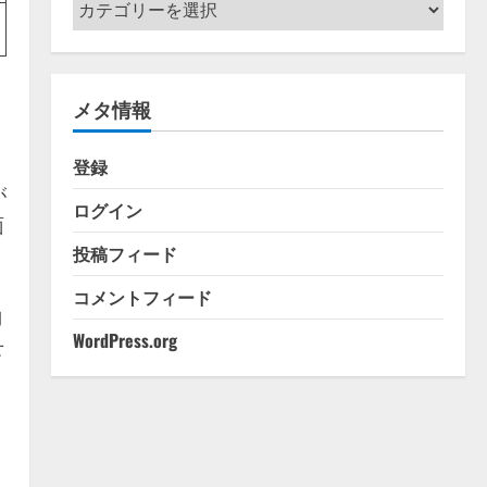
カ
テ
ゴ
リ
メタ情報
ー
登録
が
ログイン
面
投稿フィード
コメントフィード
納
WordPress.org
せ
S