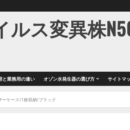
ス変異株N501Y
用と業務用の違い
オゾン水発生器の選び方
サイトマ
ーケース/1枚収納/ブラック