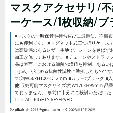
マスクアクセサリ/
ーケース/1枚収納/
■マスクの一時保管や持ち運びに最適な、不織布
にも便利です。 ■マグネット式三つ折りケース
は高級感のあるレザー生地で、シーンを選ばずお
加工が施してあります。 ■チェーンやストラッ
品は表面上における細菌の増殖を抑制、あるい
（JSA）が定める抗菌性試験に準拠したものです。 
ズ:約W56×H100×D12mm ■カラー:ブラック
他:収納可能マスクサイズ:約W170×H95mm 品
ておりません。 事前に十分にご検討いただいた上でご注
LTD. ALL RIGHTS RESERVED.
pikakichi2015@gmail.com
2023年10月20日