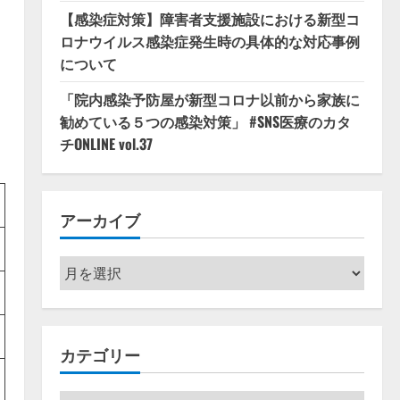
【感染症対策】障害者支援施設における新型コ
ロナウイルス感染症発生時の具体的な対応事例
について
「院内感染予防屋が新型コロナ以前から家族に
勧めている５つの感染対策」 #SNS医療のカタ
チONLINE vol.37
アーカイブ
ア
ー
カ
イ
カテゴリー
ブ