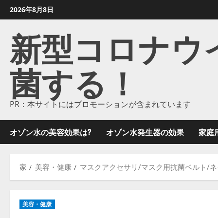
コ
2026年8月8日
ン
新型コロナウイル
テ
ン
ツ
菌する！
に
ス
キ
ッ
PR：本サイトにはプロモーションが含まれています
プ
し
オゾン水の美容効果は?
オゾン水発生器の効果
家庭
ま
す
家
美容・健康
マスクアクセサリ/マスク用抗菌ベルト/
美容・健康