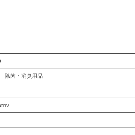
0
物 除菌・消臭用品
tnv