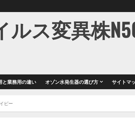
ス変異株N501Y
用と業務用の違い
オゾン水発生器の選び方
サイトマ
ネイビー