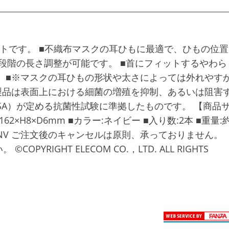
トです。 ■不織布マスクの耳ひもに最適で、ひもの位置
3段階の長さ調整が可能です。 ■首にフィットするやわら
 ■※マスクの耳ひもの形状や太さによっては外れやす
製品は表面上における細菌の増殖を抑制、あるいは阻害
SA）が定める抗菌性試験に準拠したものです。 【商品
62×H8×D6mm ■カラー:ネイビー ■入り数:2本 ■重量:
KBTNV ご注文後のキャンセルは原則、承っておりません。
IGHT ELECOM CO.，LTD. ALL RIGHTS