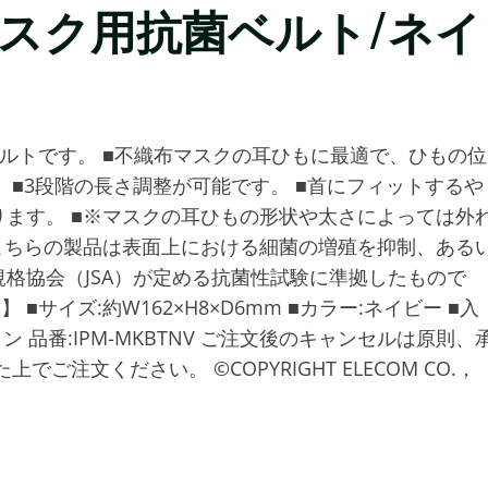
スク用抗菌ベルト/ネイ
ルトです。 ■不織布マスクの耳ひもに最適で、ひもの位
 ■3段階の長さ調整が可能です。 ■首にフィットするや
ます。 ■※マスクの耳ひもの形状や太さによっては外
こちらの製品は表面上における細菌の増殖を抑制、ある
格協会（JSA）が定める抗菌性試験に準拠したもので
 ■サイズ:約W162×H8×D6mm ■カラー:ネイビー ■入
コン 品番:IPM-MKBTNV ご注文後のキャンセルは原則、
注文ください。 ©COPYRIGHT ELECOM CO.，