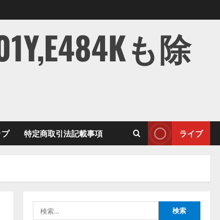
,E484Kも除
ップ
特定商取引法記載事項
ライブ
検
索: