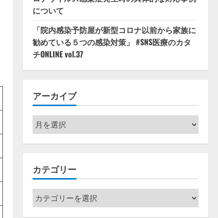
について
「院内感染予防屋が新型コロナ以前から家族に
勧めている５つの感染対策」 #SNS医療のカタ
チONLINE vol.37
アーカイブ
ア
ー
カ
イ
カテゴリー
ブ
カ
テ