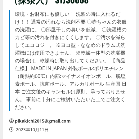
環境・お財布にも優しい！ 洗濯の時に入れるだ
け！！ 通常の汚れなら洗剤不要 〇赤ちゃんの衣服
の洗濯に。 〇部屋干しの臭いを低減。 〇洗濯槽の
カビ等の汚れを付きにくくします。 〇汚水を減ら
してエコロジー。 ※ヨコ型・ななめのドラム式洗
濯機には使用できません。 ※乾燥一体型の洗濯機
の場合は、乾燥時は取り出してください。 【商品
仕様】 MADE IN JAPAN 外装ボール:ポリエチレン
（耐熱約60℃）内部:マイナスイオンボール、脱塩
素ボール、抗菌ボール、アルカリボール 生産国:日
本 ご注文後のキャンセルは原則、承っておりませ
ん。 事前に十分にご検討いただいた上でご注文く
ださい。
pikakichi2015@gmail.com
2023年10月11日