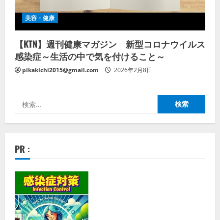
美容・健康
【KTN】週刊健康マガジン 新型コロナウイルス
感染症～生活の中で気を付けること～
pikakichi2015@gmail.com
2026年2月8日
検
索:
PR :