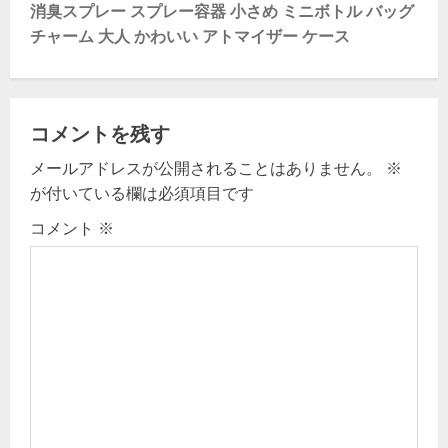
消臭スプレー スプレー容器 小さめ ミニボトル バッグ
g
チャーム 大人 かわいい アトマイザー ケース
a
t
コメントを残す
i
メールアドレスが公開されることはありません。
※
o
が付いている欄は必須項目です
n
コメント
※