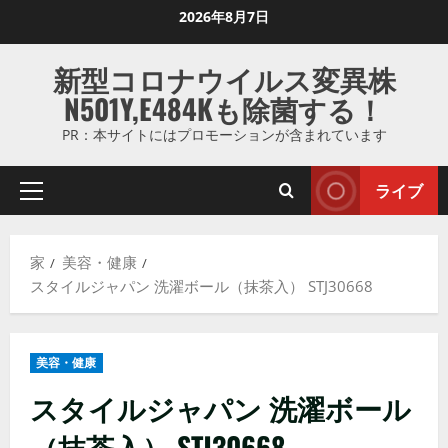
コ
2026年8月7日
ン
テ
新型コロナウイルス変異株
ン
N501Y,E484Kも除菌する！
ツ
に
PR：本サイトにはプロモーションが含まれています
ス
キ
ライブ
プ
ッ
ラ
プ
イ
し
家
美容・健康
マ
ま
スタイルジャパン 洗濯ボール（抹茶入） STJ30668
リ
す
メ
ニ
美容・健康
ュ
ー
スタイルジャパン 洗濯ボール
（抹茶入） STJ30668