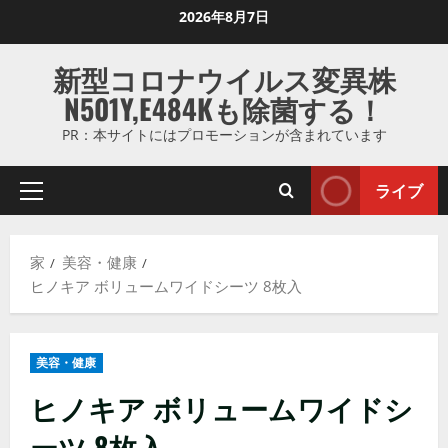
コ
2026年8月7日
ン
テ
新型コロナウイルス変異株
ン
N501Y,E484Kも除菌する！
ツ
に
PR：本サイトにはプロモーションが含まれています
ス
キ
ライブ
プ
ッ
ラ
プ
イ
し
家
美容・健康
マ
ま
ヒノキア ボリュームワイドシーツ 8枚入
リ
す
メ
ニ
美容・健康
ュ
ー
ヒノキア ボリュームワイドシ
ーツ 8枚入