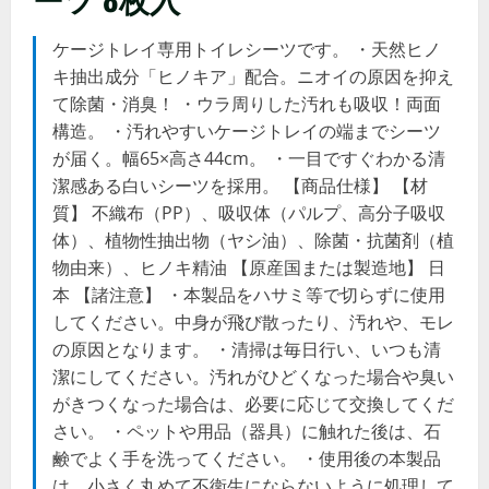
ケージトレイ専用トイレシーツです。 ・天然ヒノ
キ抽出成分「ヒノキア」配合。ニオイの原因を抑え
て除菌・消臭！ ・ウラ周りした汚れも吸収！両面
構造。 ・汚れやすいケージトレイの端までシーツ
が届く。幅65×高さ44cm。 ・一目ですぐわかる清
潔感ある白いシーツを採用。 【商品仕様】 【材
質】 不織布（PP）、吸収体（パルプ、高分子吸収
体）、植物性抽出物（ヤシ油）、除菌・抗菌剤（植
物由来）、ヒノキ精油 【原産国または製造地】 日
本 【諸注意】 ・本製品をハサミ等で切らずに使用
してください。中身が飛び散ったり、汚れや、モレ
の原因となります。 ・清掃は毎日行い、いつも清
潔にしてください。汚れがひどくなった場合や臭い
がきつくなった場合は、必要に応じて交換してくだ
さい。 ・ペットや用品（器具）に触れた後は、石
鹸でよく手を洗ってください。 ・使用後の本製品
は、小さく丸めて不衛生にならないように処理して