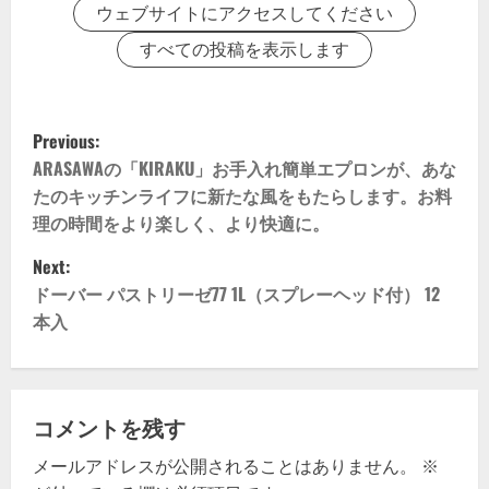
ウェブサイトにアクセスしてください
すべての投稿を表示します
P
Previous:
o
ARASAWAの「KIRAKU」お手入れ簡単エプロンが、あな
たのキッチンライフに新たな風をもたらします。お料
s
理の時間をより楽しく、より快適に。
t
Next:
ドーバー パストリーゼ77 1L（スプレーヘッド付） 12
n
本入
a
v
コメントを残す
i
メールアドレスが公開されることはありません。
※