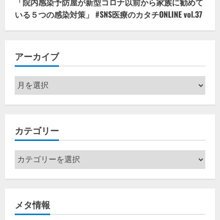
「院内感染予防屋が新型コロナ以前から家族に勧めて
いる５つの感染対策」 #SNS医療のカタチONLINE vol.37
アーカイブ
ア
ー
カ
イ
カテゴリー
ブ
カ
テ
ゴ
リ
メタ情報
ー