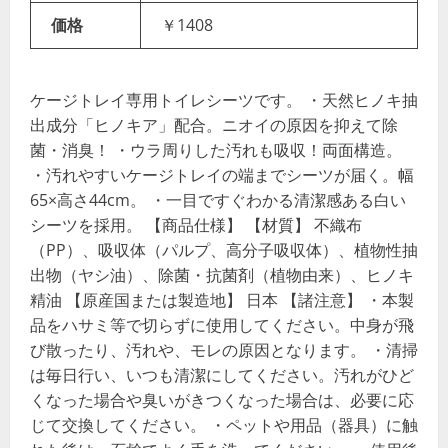
価格
￥1408
ケージトレイ専用トイレシーツです。 ・天然ヒノキ抽
出成分「ヒノキア」配合。ニオイの原因を抑えて除
菌・消臭！ ・ウラ周りした汚れも吸収！両面構造。
・汚れやすいケージトレイの端までシーツが届く。幅
65×高さ44cm。 ・一目ですぐわかる清潔感ある白い
シーツを採用。 【商品仕様】 【材質】 不織布
（PP）、吸収体（パルプ、高分子吸収体）、植物性抽
出物（ヤシ油）、除菌・抗菌剤（植物由来）、ヒノキ
精油 【原産国または製造地】 日本 【諸注意】 ・本製
品をハサミ等で切らずに使用してください。中身が飛
び散ったり、汚れや、モレの原因となります。 ・清掃
は毎日行い、いつも清潔にしてください。汚れがひど
くなった場合や臭いがきつくなった場合は、必要に応
じて交換してください。 ・ペットや用品（器具）に触