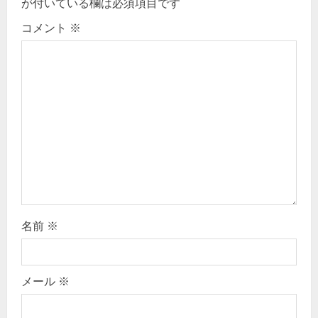
g
が付いている欄は必須項目です
コメント
※
a
t
i
o
n
名前
※
メール
※