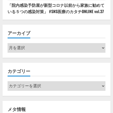
「院内感染予防屋が新型コロナ以前から家族に勧めて
いる５つの感染対策」 #SNS医療のカタチONLINE vol.37
アーカイブ
ア
ー
カ
イ
カテゴリー
ブ
カ
テ
ゴ
リ
メタ情報
ー