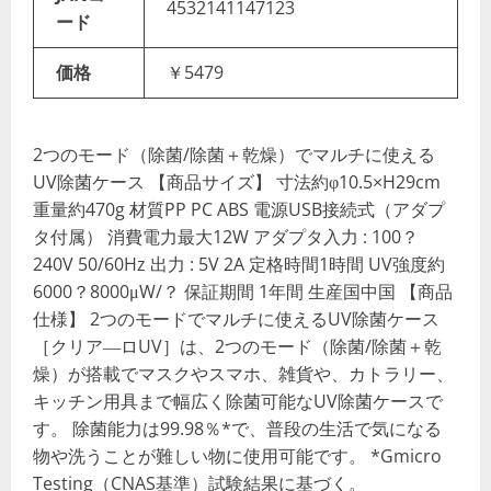
4532141147123
ード
価格
￥5479
2つのモード（除菌/除菌＋乾燥）でマルチに使える
UV除菌ケース 【商品サイズ】 寸法約φ10.5×H29cm
重量約470g 材質PP PC ABS 電源USB接続式（アダプ
タ付属） 消費電力最大12W アダプタ入力 : 100？
240V 50/60Hz 出力 : 5V 2A 定格時間1時間 UV強度約
6000？8000μW/？ 保証期間 1年間 生産国中国 【商品
仕様】 2つのモードでマルチに使えるUV除菌ケース
［クリア―ロUV］は、2つのモード（除菌/除菌＋乾
燥）が搭載でマスクやスマホ、雑貨や、カトラリー、
キッチン用具まで幅広く除菌可能なUV除菌ケースで
す。 除菌能力は99.98％*で、普段の生活で気になる
物や洗うことが難しい物に使用可能です。 *Gmicro
Testing（CNAS基準）試験結果に基づく。