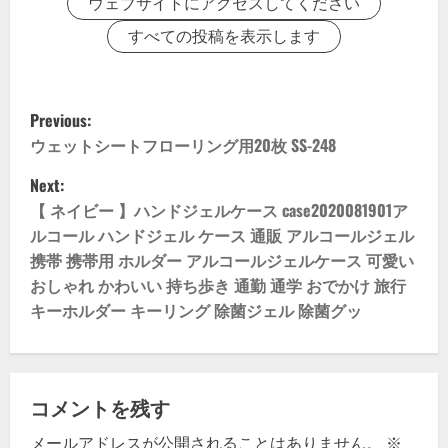
ウェブサイトにアクセスしてください
すべての投稿を表示します
P
Previous:
o
ウェットシートフローリング用20枚 SS-248
Next:
s
【 ネイビー 】ハンドジェルケース case2020081901ア
t
ルコール ハンドジェル ケース 通販 アルコールジェル
携帯 携帯用 ホルダー アルコールジェルケース 可愛い
n
おしゃれ かわいい 持ち歩き 通勤 通学 おでかけ 旅行
キーホルダー キーリング 除菌ジェル 除菌グッ
a
v
i
コメントを残す
メールアドレスが公開されることはありません。
※