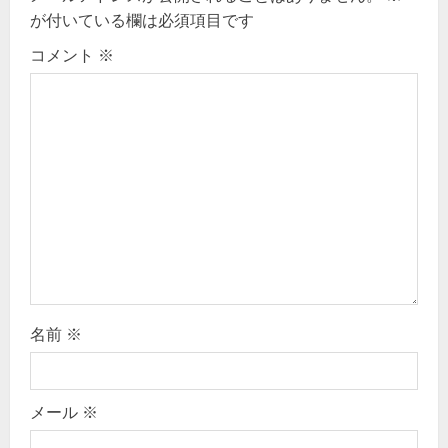
g
が付いている欄は必須項目です
a
コメント
※
t
i
o
n
名前
※
メール
※