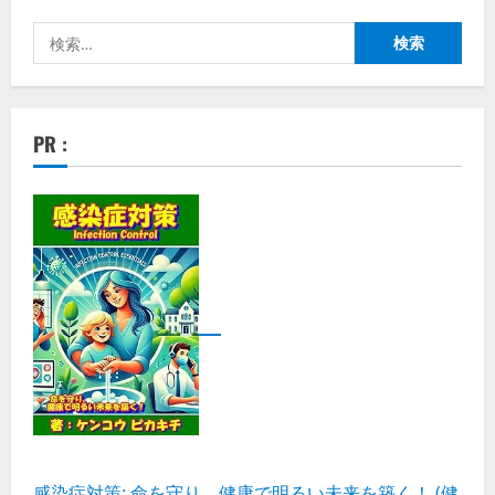
検
索:
PR :
感染症対策: 命を守り、健康で明るい未来を築く！ (健