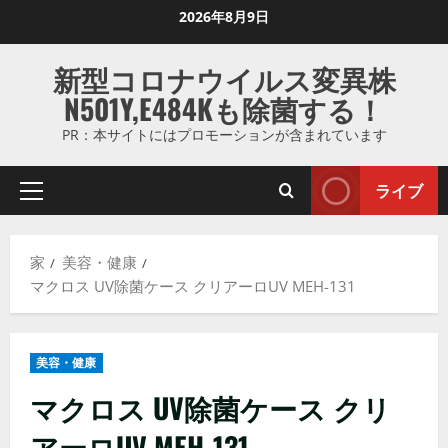
コ
2026年8月9日
ン
テ
新型コロナウイルス変異株
ン
N501Y,E484Kも除菌する！
ツ
に
PR：本サイトにはプロモーションが含まれています
ス
キ
ライブ
プ
ッ
ラ
プ
イ
し
家
美容・健康
マ
ま
マクロス UV除菌ケース クリアーロUV MEH-131
リ
す
メ
ニ
美容・健康
ュ
ー
マクロス UV除菌ケース クリ
アーロUV MEH-131