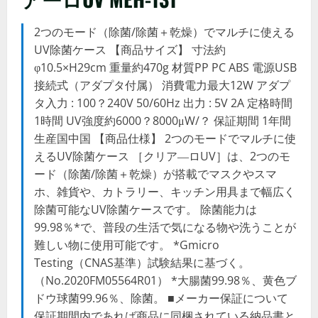
2つのモード（除菌/除菌＋乾燥）でマルチに使える
UV除菌ケース 【商品サイズ】 寸法約
φ10.5×H29cm 重量約470g 材質PP PC ABS 電源USB
接続式（アダプタ付属） 消費電力最大12W アダプ
タ入力 : 100？240V 50/60Hz 出力 : 5V 2A 定格時間
1時間 UV強度約6000？8000μW/？ 保証期間 1年間
生産国中国 【商品仕様】 2つのモードでマルチに使
えるUV除菌ケース ［クリア―ロUV］は、2つのモ
ード（除菌/除菌＋乾燥）が搭載でマスクやスマ
ホ、雑貨や、カトラリー、キッチン用具まで幅広く
除菌可能なUV除菌ケースです。 除菌能力は
99.98％*で、普段の生活で気になる物や洗うことが
難しい物に使用可能です。 *Gmicro
Testing（CNAS基準）試験結果に基づく。
（No.2020FM05564R01） *大腸菌99.98％、黄色ブ
ドウ球菌99.96％、除菌。 ■メーカー保証について
保証期間内であれば商品に同梱されている納品書と