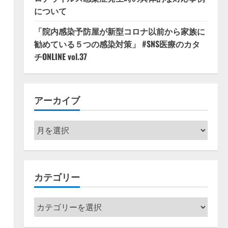
について
「院内感染予防屋が新型コロナ以前から家族に
勧めている５つの感染対策」 #SNS医療のカタ
チONLINE vol.37
アーカイブ
ア
ー
カ
イ
カテゴリー
ブ
カ
テ