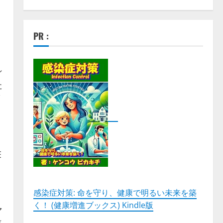
ク
PR :
シ
た
E
感染症対策: 命を守り、健康で明るい未来を築
く！ (健康増進ブックス) Kindle版
マ