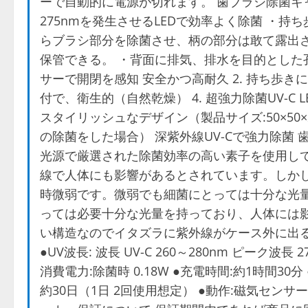
ーで自動的に電源が切れます。 歯ブラシ除菌キ
275nmを発生させるLEDで効率よく除菌 ・持
らブラシ部分を除菌させ、柄の部分は敢て露出さ
保管できる。 ・背面に排気、排水を目的とした孔
サーで開閉を感知 安全かつ高耐久 2. 持ち歩き
付で、衛生的（自然乾燥） 4. 超強力除菌UV-C L
スタイリッシュなデザイン（製品サイズ:50×50×2
の除菌をした場合） 深紫外線UV-Cで強力除菌 
光源で厳選された除菌効率の高い素子を使用してい
線で人体にも影響があるとされています。しかし
時微弱です。微弱でも細菌にとっては十分な光
っては必要十分な光量を持っており、人体には
い構造なのでイタズラに紫外線がケース外に出る事もあ
●UV波長: 波長 UV-C 260～280nm ピーク波長 275
消費電力:除菌時 0.18W ●充電時間:約1時間30分 ●内
約30日（1日 2回使用想定） ●動作:磁気センサー 