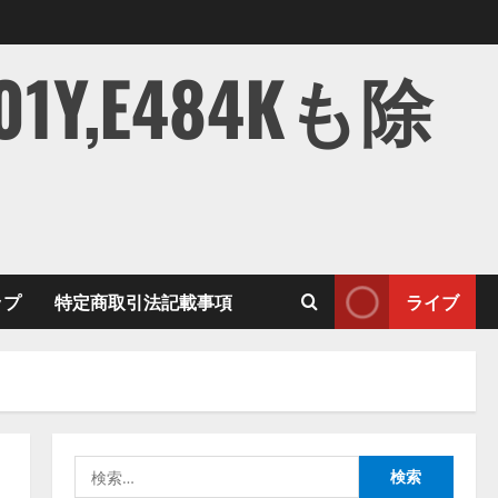
,E484Kも除
ップ
特定商取引法記載事項
ライブ
検
索: