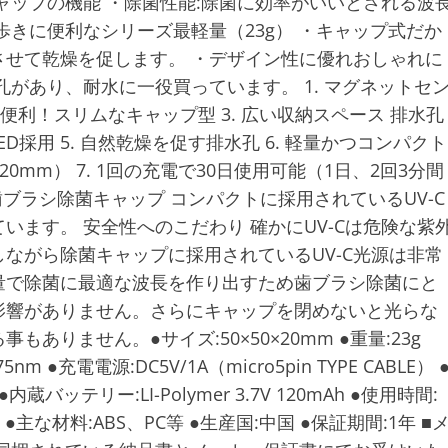
ャップの機能 ・除菌性能:除菌に効率がいいとされる波
ち歩きに便利なシリーズ最軽量（23g） ・キャップ式だか
せて乾燥を促します。 ・デザイン性に優れおしゃれに
があり、耐水に一役買っています。 1. マグネットセ
に便利！スリムなキャップ型 3. 広い収納スペース 排水孔
ED採用 5. 自然乾燥を促す排水孔 6. 軽量かつコンパクト
0mm） 7. 1回の充電で30日使用可能（1日、2回3分間
歯ブラシ除菌キャップ コンパクトに採用されているUV-C
ます。 安全性へのこだわり 確かにUV-Cは危険な紫
ながら除菌キャップに採用されているUV-C光源は非常
量で除菌に最適な波長を作り出すため歯ブラシ除菌にと
影響がありません。さらにキャップを閉めないと光らな
りません。●サイズ:50×50×20mm ●重量:23g
nm ●充電電源:DC5V/1A（micro5pin TYPE CABLE） 
蔵バッテリー:LI-Polymer 3.7V 120mAh ●使用時間:
●主な材料:ABS、PC等 ●生産国:中国 ●保証期間:1年 ■