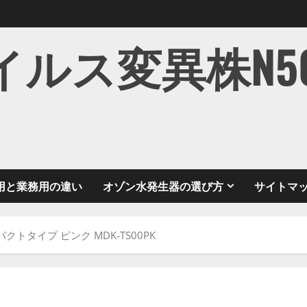
ス変異株N501Y
用と業務用の違い
オゾン水発生器の選び方
サイトマ
クトタイプ ピンク MDK-TS00PK