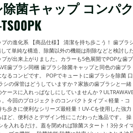
ラシ除菌キャップ コンパ
S00PK
プの進化系 【商品仕様】 清潔を持ち歩こう！ 歯ブラ
目指して単純な構造、除菌以外の機能は削除などと検討し
プが出来上がりました。カラーも5色展開でPOPな歯ブ
WAVE歯ブラシ同梱 歯ブラシ除菌キャップと同色の歯ブラ
なるコンビです。 POPでキュートに歯ブラシを除菌 口
ラシの保管はどうしていますか？家族の歯ブラシと一緒
ースに入れっぱなしにしていませんか？ULTRAWAV
う。今回のプロジェクトのコンパクトタイプ＜軽量・コ
ち歩きに便利なシリーズ最軽量！UV-Cを使用した強力
ほど、便利さとデザイン性にこだわった逸品です。 操
シを入れるだけ。蓋を閉めれば除菌スタート！3分タイ