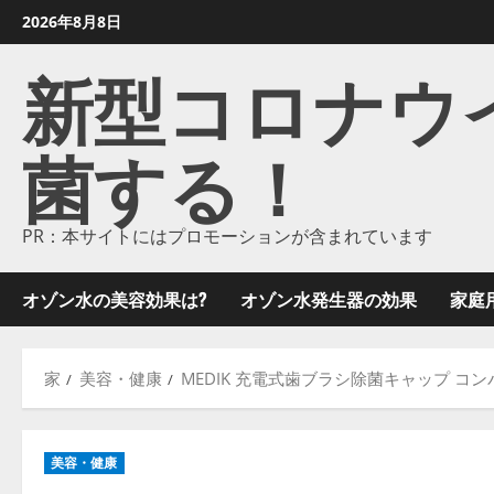
コ
2026年8月8日
ン
新型コロナウイル
テ
ン
ツ
菌する！
に
ス
キ
ッ
PR：本サイトにはプロモーションが含まれています
プ
し
オゾン水の美容効果は?
オゾン水発生器の効果
家庭
ま
す
家
美容・健康
MEDIK 充電式歯ブラシ除菌キャップ コンパ
美容・健康