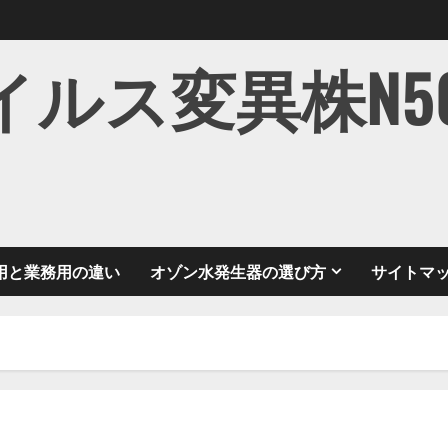
ス変異株N501Y
用と業務用の違い
オゾン水発生器の選び方
サイトマ