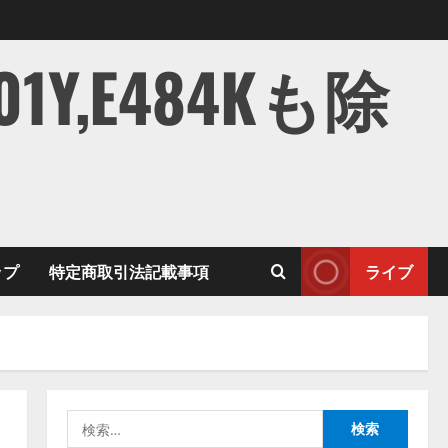
,E484Kも除
ップ
特定商取引法記載事項
ライブ
検
索: