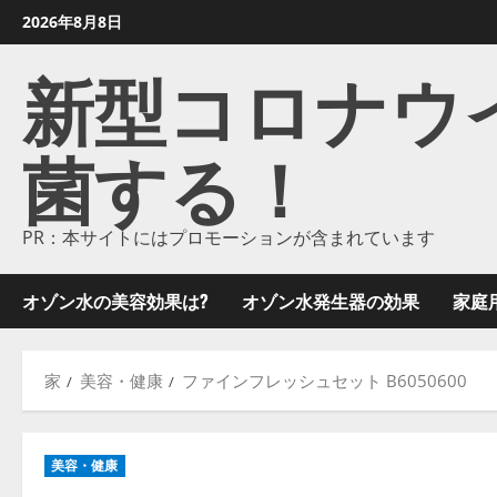
コ
2026年8月8日
ン
新型コロナウイル
テ
ン
ツ
菌する！
に
ス
キ
ッ
PR：本サイトにはプロモーションが含まれています
プ
し
オゾン水の美容効果は?
オゾン水発生器の効果
家庭
ま
す
家
美容・健康
ファインフレッシュセット B6050600
美容・健康