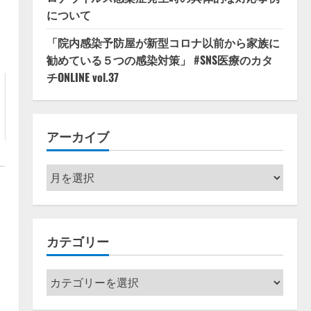
について
「院内感染予防屋が新型コロナ以前から家族に
勧めている５つの感染対策」 #SNS医療のカタ
チONLINE vol.37
アーカイブ
ア
ー
カ
イ
カテゴリー
ブ
カ
テ