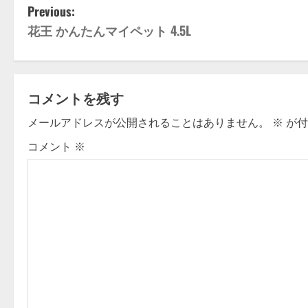
P
Previous:
花王 かんたんマイペット 4.5L
o
s
t
コメントを残す
n
メールアドレスが公開されることはありません。
※
が付
コメント
※
a
v
i
g
a
t