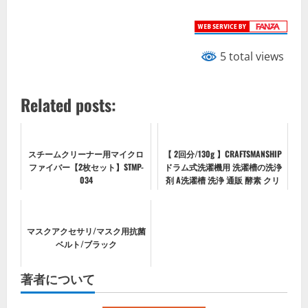
5 total views
Related posts:
スチームクリーナー用マイクロ
【 2回分/130g 】CRAFTSMANSHIP
ファイバー【2枚セット】STMP-
ドラム式洗濯機用 洗濯槽の洗浄
034
剤 A洗濯槽 洗浄 通販 酵素 クリ
ーナー 洗浄剤 洗たく槽 ドラム
式 黒カビ 除菌 エコ洗剤 お掃除
キッチン 日用...
マスクアクセサリ/マスク用抗菌
ベルト/ブラック
著者について