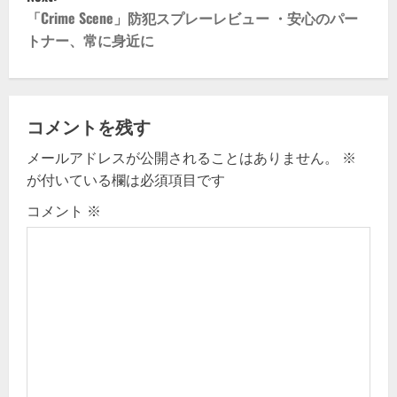
t
「Crime Scene」防犯スプレーレビュー ・安心のパー
トナー、常に身近に
n
a
v
コメントを残す
メールアドレスが公開されることはありません。
※
i
が付いている欄は必須項目です
g
コメント
※
a
t
i
o
n