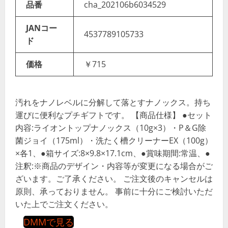
品番
cha_202106b6034529
JANコー
4537789105733
ド
価格
￥715
汚れをナノレベルに分解して落とすナノックス。持ち
運びに便利なプチギフトです。 【商品仕様】 ●セット
内容:ライオントップナノックス（10g×3）・P＆G除
菌ジョイ（175ml）・洗たく槽クリーナーEX（100g）
×各1、●箱サイズ:8×9.8×17.1cm、●賞味期間:常温、●
注釈:※商品のデザイン・内容等が変更になる場合がご
ざいます。ご了承ください。 ご注文後のキャンセルは
原則、承っておりません。 事前に十分にご検討いただ
いた上でご注文ください。
DMMで見る