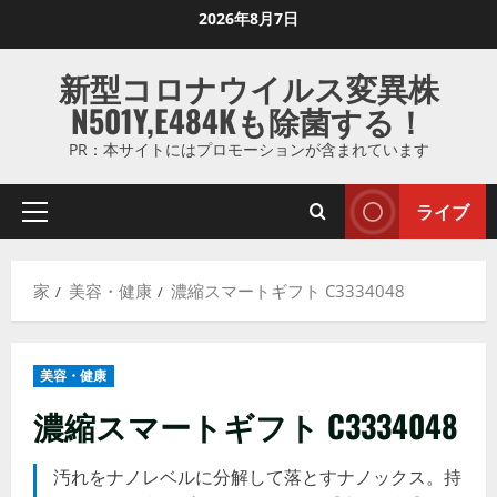
コ
2026年8月7日
ン
テ
新型コロナウイルス変異株
ン
N501Y,E484Kも除菌する！
ツ
に
PR：本サイトにはプロモーションが含まれています
ス
キ
ライブ
プ
ッ
ラ
プ
イ
し
家
美容・健康
濃縮スマートギフト C3334048
マ
ま
リ
す
メ
美容・健康
ニ
ュ
濃縮スマートギフト C3334048
ー
汚れをナノレベルに分解して落とすナノックス。持