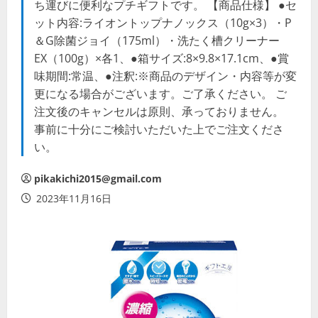
ち運びに便利なプチギフトです。 【商品仕様】 ●セ
ット内容:ライオントップナノックス（10g×3）・P
＆G除菌ジョイ（175ml）・洗たく槽クリーナー
EX（100g）×各1、●箱サイズ:8×9.8×17.1cm、●賞
味期間:常温、●注釈:※商品のデザイン・内容等が変
更になる場合がございます。ご了承ください。 ご
注文後のキャンセルは原則、承っておりません。
事前に十分にご検討いただいた上でご注文くださ
い。
pikakichi2015@gmail.com
2023年11月16日