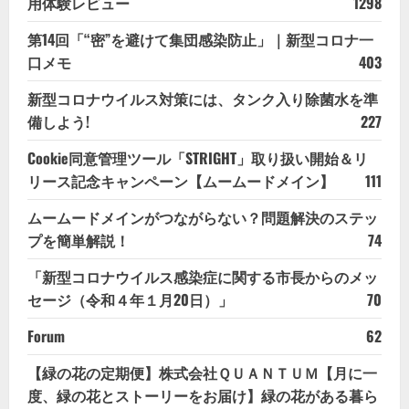
用体験レビュー
1298
第14回「“密”を避けて集団感染防止」｜新型コロナ一
口メモ
403
新型コロナウイルス対策には、タンク入り除菌水を準
備しよう!
227
Cookie同意管理ツール「STRIGHT」取り扱い開始＆リ
リース記念キャンペーン【ムームードメイン】
111
ムームードメインがつながらない？問題解決のステッ
プを簡単解説！
74
「新型コロナウイルス感染症に関する市長からのメッ
セージ（令和４年１月20日）」
70
Forum
62
【緑の花の定期便】株式会社ＱＵＡＮＴＵＭ【月に一
度、緑の花とストーリーをお届け】緑の花がある暮ら