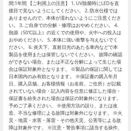
間:1年間 【ご利用上の注意】 1. UV除菌時にLEDを直
接目で見ないようにしてください。 2. 防水仕様では
ありませんので、本体が濡れないようにご注意くださ
い。 3. ご自身での分解・修理はおやめください。 4.
熱源（50℃以上）の近くでの使用や、火中への投入は
おやめください。 5. 本体に強い衝撃を与えないでく
ださい。 6. 炎天下、直射日光のあたる車内などで本
製品を使用または保管しないでください。 故障の確認
ができない場合、または不正な分解によって生じた場
合は保証対象外となります。 ※製品の保証に関しては
日本国内のみ有効となります。 ※保証書の購入年月
日、購入店舗、お客様情報（お名前、ご住所）が記載
されていない場合・記入内容を任意に修正した場合・
保証書を紛失された場合は保証の対象外になります。
予めご了承ください。 ※使用方法の誤り、または改
造、不当な修理による故障は対象外になります。 ※火
災・地震・水害・落雷・その他天災、公害等による故
障は対象外です。 ※注意・警告事項に該当する操作、