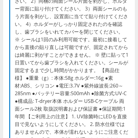
さい。 2）同梱の両面シール片面を剥がし、ホルダ
ー背面に貼り付けてください。 3）両面シールのも
う片面を剥がし、設置面に当てて貼り付けてくださ
い。 4）ホルダーがしっかり固定されたのを確認
し、歯ブラシをいれてカバーを閉じてください。
※ シールは1回のみ利用可能です。最初に接着して
から直後の貼り直しは可能ですが、固定されてから
は綺麗に剥がすことができません。 ※ 壁に貼って1
日置いてから歯ブラシを入れてください。シールが
固定するまで少し時間がかかります。 【商品仕
様】 ●重量（g）: 本体:58g ホルダー:16g ●素
材:ABS、シリコン ●電圧:3.7V ●紫外線波長:260～
285nm ●バッテリー容量:500mAh ●除菌方式:UV-C
●構成品: T-dryer本体 ホルダー USB-Cケーブル 両
面シール2枚 取扱説明書および保証書 ●保証期間:1
年間 【ご利用上の注意】 1. UV除菌時にLEDを直接
目で見ないようにしてください。 2. 防水仕様では
ありませんので、本体が濡れないようにご注意くだ