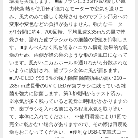
環境を実現します。 ■歯ブラシに3.35m/sの優しい風
力乾燥 熱を使用せず強力なモーターで空気を送りこ
み、風力のみで優しく乾燥させるのでブラシ部分への
変形や変色などの負担がありません。強力なモーター
が1分間に約4，700回転、平均風速3.35m/sの風で乾
燥させ、濡れた歯ブラシからの細菌の増殖を抑制しま
す。 ■まんべんなく風を送るハニカム構造 効果的な乾
燥のため、両側が蜂の巣のような形の送風口になって
います。風がハニカムホールを通りながら分散されな
いように設計され、歯ブラシ全体に風が届きます。
■UV-C LEDで99.9％の強力除菌 除菌効果の高い260～
285nm波長帯のUV-C LEDが歯ブラシに残っている雑
菌を強力に除菌します。第3者機関からテスト済み。
※水気が多く残っていると乾燥に時間がかかりますの
で、歯ブラシを入れる前にある程度水気を取り除い
て、本体に入れてください。 ※使用環境により1回で
完全に乾かない場合がありますので、その際は再度乾
燥をおこなってください。 ■便利なUSB-C充電式コー