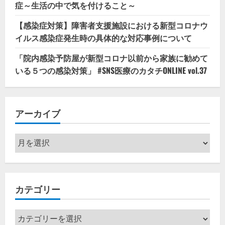
症～生活の中で気を付けること～
【感染症対策】障害者支援施設における新型コロナウ
イルス感染症発生時の具体的な対応事例について
「院内感染予防屋が新型コロナ以前から家族に勧めて
いる５つの感染対策」 #SNS医療のカタチONLINE vol.37
アーカイブ
ア
ー
カ
イ
カテゴリー
ブ
カ