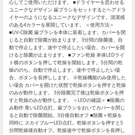
心してご使用いただけます。 ■ドライヤーを思わせる
ユニークなデザイン 歯ブラシをセットするとヘアドラ
イヤーのようになるユニークなデザインです。清潔感
のある4カラーを展開しています。 ＜使用方法＞
■UV-C除菌 歯ブラシを本体に装着します。カバーを閉
じると自動で除菌が始まります。3分間の除菌後、自
動で停止します。途中で停止したい場合、カバーを開
けると除菌が止まります。 ■ファン乾燥 本体LEDライ
ト横のボタンを押して乾燥を開始します。5分間の乾
燥ののち、自動で停止します。途中で停止したい場
合、ボタンを長押しします。 ※乾燥機能のみ使用した
い場合 カバーを開けた状態で乾燥ボタンを押すと乾燥
のみが動作します。 3分除菌完了後は乾燥ボタンを押
すと乾燥のみが動作します。 ＜LEDの確認＞ ■除菌の
み動作 青いLED点灯。歯ブラシをおいてカバーを閉じ
ると自動で除菌開始。3分後自動オフ ■除菌＋乾燥を
同時に スカイブルーLED点灯。乾燥ボタンを押すと5
分間乾燥後自動オフ。乾燥途中で乾燥ボタンを長押し