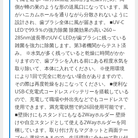
側が蜂の巣のような形の送風口になっています。風
がハニカムホールを通りながら分散されないように
設計され、歯ブラシ全体に風が届きます。 ■UV-C
LEDで99.9％の強力除菌 除菌効果の高い260～
285nm波長帯のUV-C LEDが歯ブラシに残っている
雑菌を強力に除菌します。第3者機関からテスト済
み。 ※水気が多く残っていると乾燥に時間がかか
りますので、歯ブラシを入れる前にある程度水気を
取り除いて、本体に入れてください。 ※使用環境
により1回で完全に乾かない場合がありますので、
その際は再度乾燥をおこなってください。 ■便利な
USB-C充電式コードレス バッテリーを搭載している
ので、充電して職場や外出先などでもコードレスで
使用できます。満充電状態で約26回使用可能です。
■壁掛けにもスタンドにもなる2Wayホルダー 壁掛
けや自立スタンドとして使える2Wayホルダーを同
梱しています。取り付け方もマグネットと両面テー
プから選択できるので、生活環境に合わせて取り付