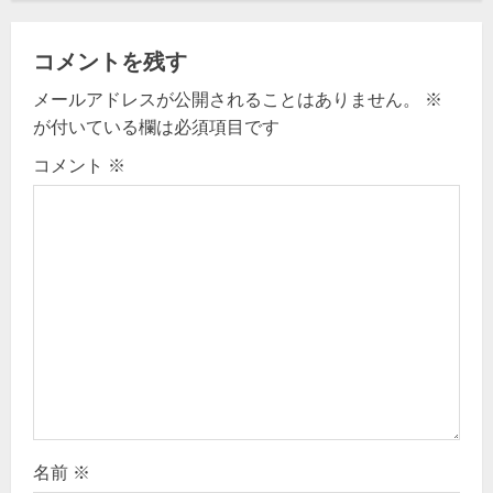
a
v
コメントを残す
メールアドレスが公開されることはありません。
※
i
が付いている欄は必須項目です
g
コメント
※
a
t
i
o
n
名前
※