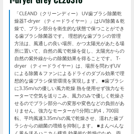
「CLEAND（クリーンディー） UV歯ブラシ除菌乾
燥器T-dryer （ティードライヤー）」はUV除菌＆乾
燥で、ブラシ部分を衛生的な状態で保つことができ
る歯ブラシ除菌器です。 理想的な歯ブラシの管理
方法は、風通しの良い場所、かつ太陽光があたる場
所に置いて、自然の風で乾燥を促し、太陽光からの
自然の紫外線からの除菌効果を得ることです。 T-
dryer （ティードライヤー）は、場所を問わずUV
による除菌＆ファンによるドライのダブル効果で理
想的な歯ブラシ保管環境を実現します。 ■歯ブラシ
に3.35m/sの優しい風力乾燥 熱を使用せず強力なモ
ーターで空気を送りこみ、風力のみで優しく乾燥さ
せるのでブラシ部分への変形や変色などの負担があ
りません。強力なモーターが1分間に約4，700回
転、平均風速3.35m/sの風で乾燥させ、濡れた歯ブ
ラシからの細菌の増殖を抑制します。 ■まんべんな
く風を送るハニカム構造 効果的な乾燥のため、両