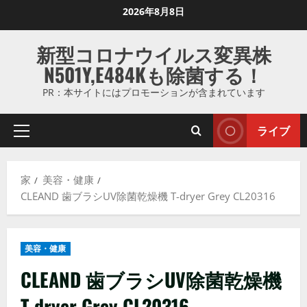
コ
2026年8月8日
ン
テ
新型コロナウイルス変異株
ン
N501Y,E484Kも除菌する！
ツ
に
PR：本サイトにはプロモーションが含まれています
ス
キ
ライブ
プ
ッ
ラ
プ
イ
し
家
美容・健康
マ
ま
CLEAND 歯ブラシUV除菌乾燥機 T-dryer Grey CL20316
リ
す
メ
ニ
美容・健康
ュ
ー
CLEAND 歯ブラシUV除菌乾燥機
T-dryer Grey CL20316