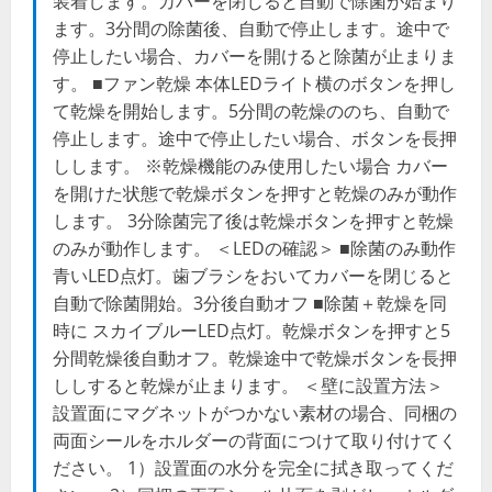
装着します。カバーを閉じると自動で除菌が始まり
ます。3分間の除菌後、自動で停止します。途中で
停止したい場合、カバーを開けると除菌が止まりま
す。 ■ファン乾燥 本体LEDライト横のボタンを押し
て乾燥を開始します。5分間の乾燥ののち、自動で
停止します。途中で停止したい場合、ボタンを長押
しします。 ※乾燥機能のみ使用したい場合 カバー
を開けた状態で乾燥ボタンを押すと乾燥のみが動作
します。 3分除菌完了後は乾燥ボタンを押すと乾燥
のみが動作します。 ＜LEDの確認＞ ■除菌のみ動作
青いLED点灯。歯ブラシをおいてカバーを閉じると
自動で除菌開始。3分後自動オフ ■除菌＋乾燥を同
時に スカイブルーLED点灯。乾燥ボタンを押すと5
分間乾燥後自動オフ。乾燥途中で乾燥ボタンを長押
ししすると乾燥が止まります。 ＜壁に設置方法＞
設置面にマグネットがつかない素材の場合、同梱の
両面シールをホルダーの背面につけて取り付けてく
ださい。 1）設置面の水分を完全に拭き取ってくだ