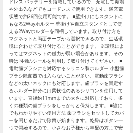
ドレス バッテリーを搭載しているので、充電して職場
や外出先などでもコードレスで使用できます。満充電
状態で約26回使用可能です。 ■壁掛けにもスタンドに
もなる2Wayホルダー 壁掛けや自立スタンドとして使
える2Wayホルダーを同梱しています。取り付け方も
マグネットと両面テープから選択できるので、生活環
境に合わせて取り付けることができます。 ※環境によ
ってはマグネットの磁力が弱い場合があります。その
時は同梱のシールを利用して取り付けてください。 ■
電動歯ブラシにも対応するシリコン製ホルダー 小型歯
ブラシ除菌器では入らないことが多い、電動歯ブラシ
などの太いネックにも対応します。歯ブラシを固定す
るホルダー部分には柔軟性のあるシリコンを使用して
います。直径約11mmまでの太さに対応しており、多
くの種類の歯ブラシをしっかりと保持します。 ■誰に
でもわかりやすい使用方法 歯ブラシをセットしてカバ
ーを閉じるだけで除菌が始まります。乾燥はボタン一
つで開始するので、小さなお子様から年配の方まで安