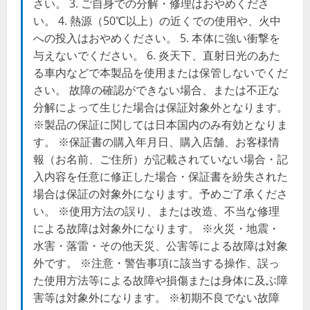
さい。 3. ご自身での分解・修理はおやめくださ
い。 4. 熱源（50℃以上）の近くでの使用や、火中
への投入はおやめください。 5. 本体に強い衝撃を
与えないでください。 6. 炎天下、直射日光のあた
る車内などで本製品を使用または保管しないでくだ
さい。 故障の確認ができない場合、または不正な
分解によって生じた場合は保証対象外となります。
※製品の保証に関しては日本国内のみ有効となりま
す。 ※保証書の購入年月日、購入店舗、お客様情
報（お名前、ご住所）が記載されていない場合・記
入内容を任意に修正した場合・保証書を紛失された
場合は保証の対象外になります。予めご了承くださ
い。 ※使用方法の誤り、または改造、不当な修理
による故障は対象外になります。 ※火災・地震・
水害・落雷・その他天災、公害等による故障は対象
外です。 ※注意・警告事項に該当する操作、誤っ
た使用方法等による故障や損傷または身体に及ぶ障
害等は対象外になります。 ※初期不良でない故障