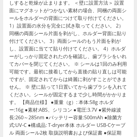
しすると乾燥が止まります。 ＜壁に設置方法＞ 設置
面にマグネットがつかない素材の場合、同梱の両面シ
ールをホルダーの背面につけて取り付けてください。
1）設置面の水分を完全に拭き取ってください。 2）
同梱の両面シール片面を剥がし、ホルダー背面に貼り
付けてください。 3）両面シールのもう片面を剥が
し、設置面に当てて貼り付けてください。 4）ホルダ
ーがしっかり固定されたのを確認し、歯ブラシをいれ
てカバーを閉じてください。 ※ シールは1回のみ利用
可能です。最初に接着してから直後の貼り直しは可能
ですが、固定されてからは綺麗に剥がすことができま
せん。 ※ 壁に貼って1日置いてから歯ブラシを入れて
ください。シールが固定するまで少し時間がかかりま
す。 【商品仕様】 ●重量（g）: 本体:58g ホルダ
ー:16g ●素材:ABS、シリコン ●電圧:3.7V ●紫外線波
長:260～285nm ●バッテリー容量:500mAh ●除菌方
式:UV-C ●構成品: T-dryer本体 ホルダー USB-Cケーブ
ル 両面シール2枚 取扱説明書および保証書 ●保証期